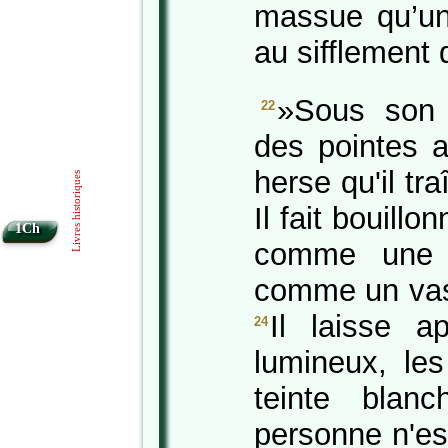
massue qu’un b
au sifflement 
»Sous son 
22
des pointes a
herse qu'il tr
Livres historiques
Il fait bouillo
1Ch
comme une m
comme un vas
Il laisse a
24
lumineux, les
teinte blan
personne n'est