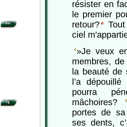
résister en f
le premier po
retour?
Tout 
a
Jos
ciel m'apparti
»Je veux en
4
membres, de 
la beauté de 
l’a dépouill
pourra pén
mâchoires?
Jg
portes de sa
ses dents, c’