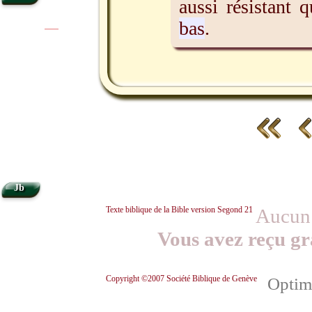
aussi résistant 
bas
.
|
|
•
Jb
Texte biblique de la Bible version Segond 21
Aucun 
Vous avez reçu gr
Copyright ©2007 Société Biblique de Genève
Optimi