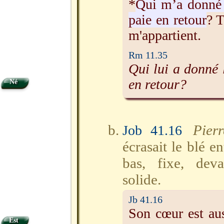
*
Qui m’a donné 
paie en retour
? T
m'appartient.
Rm 11.35
Qui lui a donné 
en retour?
Né
Pier
Job 41.16
écrasait le blé e
bas, fixe, deva
solide.
Jb 41.16
Son cœur est auss
Est