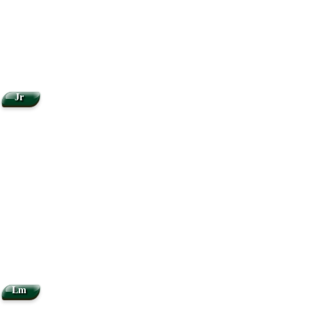
Jr
Lm