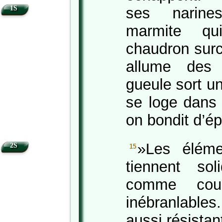
1S
ses narin
marmite q
chaudron sur
allume des
gueule sort 
se loge dans 
on bondit d’é
»Les élém
2S
15
tiennent so
comme coul
inébranlable
aussi résistan