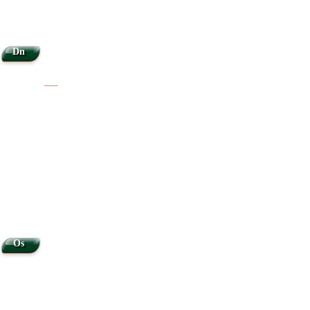
Dn
|
|
Os