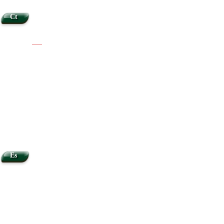
Ct
|
|
Es