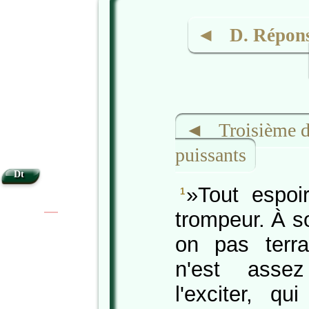
◄ D. Réponse
◄ Troisième dé
puissants
Dt
»Tout espoi
1
trompeur. À s
|
|
on pas ter
n'est asse
l'exciter, q