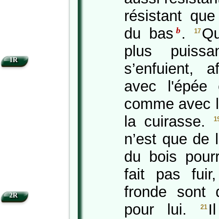
résistant que
du bas
.
Qu
b
17
plus puiss
1R
s’enfuient, a
avec l'épée e
comme avec la
la cuirasse.
1
n’est que de l
du bois pour
fait pas fuir
fronde sont 
2R
pour lui.
I
21