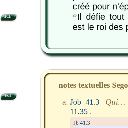
créé pour n’é
Il défie tout
26
2Ch
est le roi des
notes textuelles Seg
Esd
Qui… 
Job 41.3
.
11.35
Jb 41.3