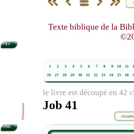
Texte biblique de la Bi
©20
Lv
1
2
3
4
5
6
7
8
9
10
11
26
27
28
29
30
31
32
33
34
35
36
le livre est découpé en 42 c
Job 41
Pentateuque
visuali
Nb