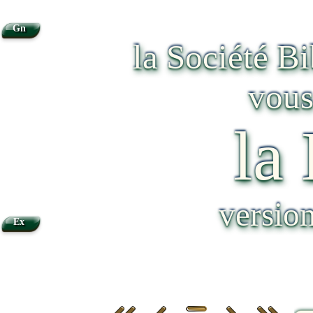
Gn
la Société B
vous
la
versio
Ex