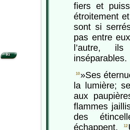
fiers et puis
étroitement e
sont si serré
pas entre eu
l’autre, il
Rt
inséparables.
»Ses éternu
10
la lumière; s
aux paupière
flammes jaill
des étince
échappent.
12