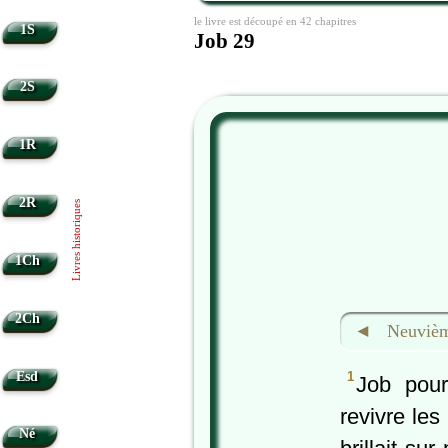
le livre est découpé en 42 chapitres
1S
Job 29
2S
1R
2R
Livres historiques
1Ch
2Ch
◄ Neuvième
Esd
1
Job pour
revivre le
Né