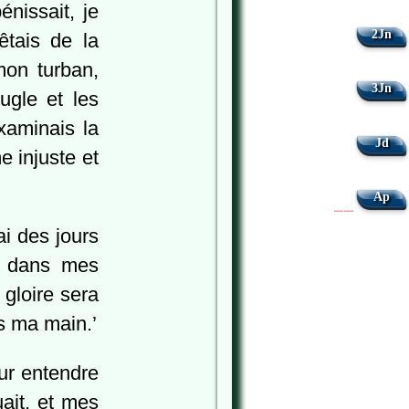
nissait, je
2Jn
tais de la
mon turban,
3Jn
eugle et les
examinais la
Jd
e injuste et
Ap
|
|
ai des jours
r dans mes
gloire sera
s ma main.’
our entendre
ait, et mes