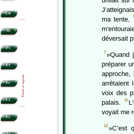
brillait su
J’atteignai
Est
ma tente,
|
|
•
m'entourai
Jb
déversait p
Ps
7
»Quand je
préparer u
Pr
approche, l
Poésie et sagesse
arrêtaient
Ec
voix des p
Ct
11
palais.
L
|
|
voyait me 
Es
12
»C’est q