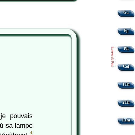
Ga
Ep
Ph
Lettres de Paul
Col
1Th
2Th
je pouvais
1Tm
ù sa lampe
4