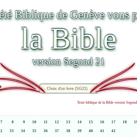
iété Biblique de Genève vous p
la Bible
version Segond 21
Texte biblique de la Bible version Sego
7
8
9
10
11
12
13
14
15
16
17
18
1
32
33
34
35
36
37
38
39
40
41
42