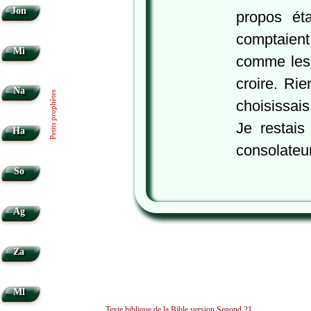
Jon
propos ét
comptaient
Mi
comme les 
croire. Ri
Na
Petits prophètes
choisissais
Je restai
Ha
consolateu
So
Ag
Za
Ml
Texte biblique de la Bible version Segond 21