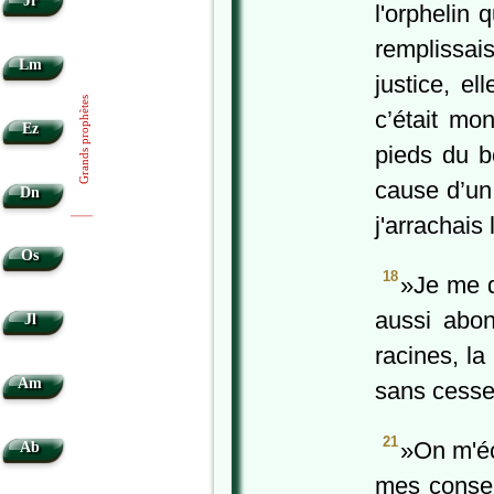
Jr
l'orphelin
remplissai
Lm
justice, e
Grands prophètes
c’était mo
Ez
pieds du b
cause d’un
Dn
j'arrachais
|
|
Os
18
»Je me d
aussi abo
Jl
racines, l
Am
sans cesse
21
»On m'éco
Ab
mes conse