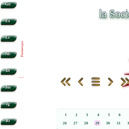
Gn
la Soc
Ex
Lv
Pentateuque
Nb
Dt
|
|
Jos
Jg
1
2
3
4
5
6
Rt
26
27
28
29
30
31