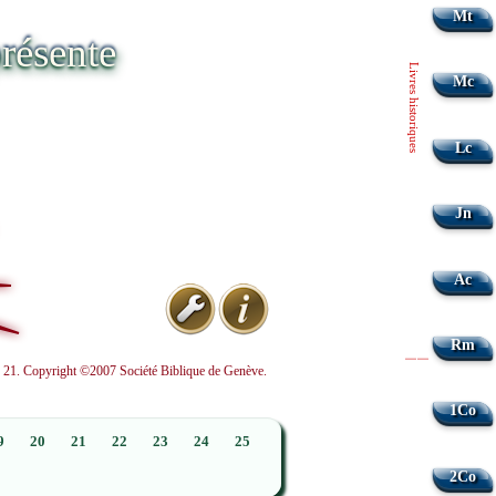
Mt
résente
Livres historiques
Mc
Lc
Jn
Ac
Rm
|
|
nd 21. Copyright ©2007 Société Biblique de Genève.
1Co
9
20
21
22
23
24
25
2Co