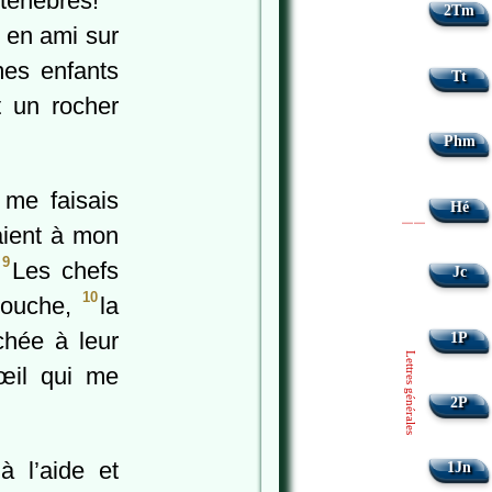
s ténèbres!
2Tm
t en ami sur
mes enfants
Tt
 un rocher
Phm
 me faisais
Hé
aient à mon
|
|
9
.
Les chefs
Jc
10
 bouche,
la
chée à leur
1P
Lettres générales
'œil qui me
2P
à l’aide et
1Jn