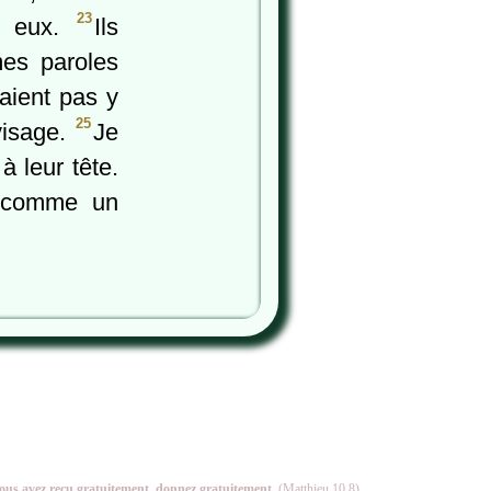
23
ur eux.
Ils
mes paroles
saient pas y
25
visage.
Je
à leur tête.
, comme un
ous avez reçu gratuitement, donnez gratuitement.
(Matthieu 10.8)