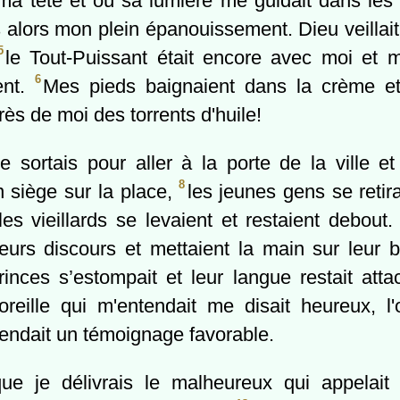
r ma tête et où sa lumière me guidait dans le
s alors mon plein épanouissement. Dieu veillai
5
le Tout-Puissant était encore avec moi et 
6
ent.
Mes pieds baignaient dans la crème et
rès de moi des torrents d'huile!
 sortais pour aller à la porte de la ville et
8
n siège sur la place,
les jeunes gens se retir
es vieillards se levaient et restaient debout
 leurs discours et mettaient la main sur leur
rinces s’estompait et leur langue restait atta
'oreille qui m'entendait me disait heureux, l
rendait un témoignage favorable.
ue je délivrais le malheureux qui appelait 