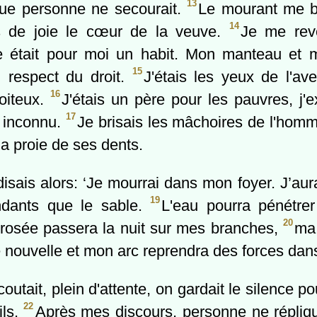
13
 que personne ne secourait.
Le mourant me bé
14
s de joie le cœur de la veuve.
Je me revê
lle était pour moi un habit. Mon manteau et 
15
n respect du droit.
J'étais les yeux de l'av
16
oiteux.
J'étais un père pour les pauvres, j'
17
 inconnu.
Je brisais les mâchoires de l'homm
 la proie de ses dents.
isais alors: ‘Je mourrai dans mon foyer. J’aur
19
ndants que le sable.
L'eau pourra pénétre
20
a rosée passera la nuit sur mes branches,
ma 
 nouvelle et mon arc reprendra des forces dan
utait, plein d'attente, on gardait le silence p
22
ils.
Après mes discours, personne ne répliqu