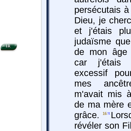
persécutais à
Dieu, je cherc
et j'étais p
judaïsme qu
1R
de mon âge 
car j'étais
excessif pou
mes ancêt
m'avait mis à
de ma mère e
grâce.
Lors
π
16
révéler son Fi