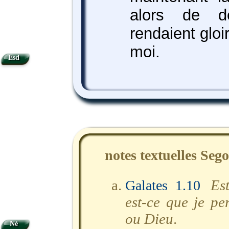
alors de d
rendaient glo
moi.
Esd
notes textuelles Seg
Est
Galates 1.10
est-ce que je pe
ou Dieu
.
Né