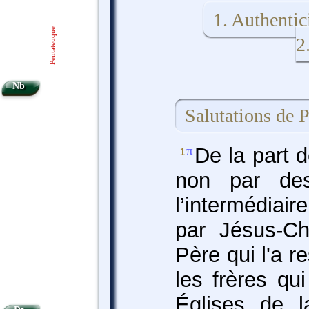
1. Authentic
Pentateuque
2
Nb
Salutations de 
De la part d
π
1
non par de
l’intermédiai
par Jésus-Ch
Père qui l'a r
les frères qu
Églises de l