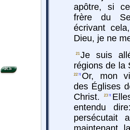
apôtre, si c
frère du S
écrivant cela
Dieu, je ne m
Je suis all
21
régions de la S
2Ch
Or, mon vi
π
22
des Églises d
Christ.
Elle
π
23
entendu dir
persécutait 
maintenant la 