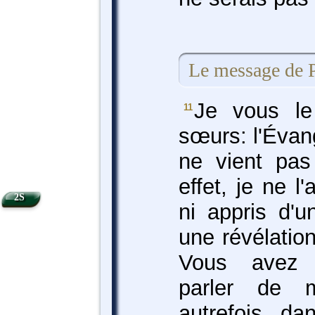
Le message de P
Je vous le 
11
sœurs: l'Évan
ne vient pa
effet, je ne 
2S
ni appris d'
une révélatio
Vous avez d
parler de 
autrefois da