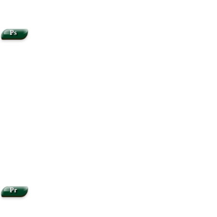
Ps
Pr