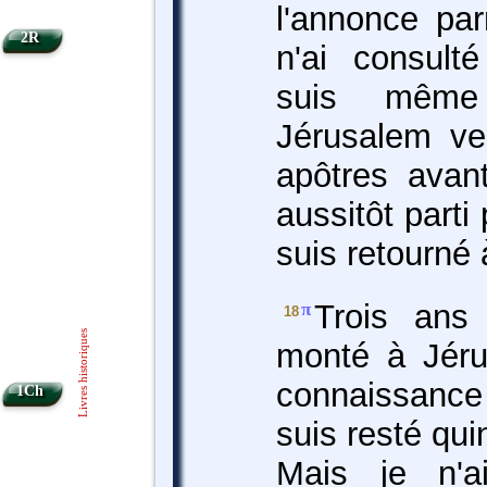
l'annonce par
2R
n'ai consul
suis mêm
Jérusalem ve
apôtres avan
aussitôt parti 
suis retourné
Trois ans 
π
18
Livres historiques
monté à Jéru
connaissanc
1Ch
suis resté qui
Mais je n'a