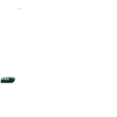
|
|
Os