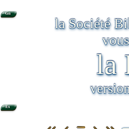
Gn
la Société B
vous
la
versio
Ex