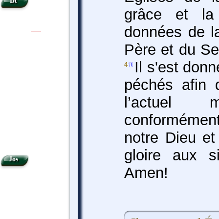
Dt
grâce et la
données de la
|
|
Père et du Se
Il s'est don
π
4
péchés afin 
l’actuel 
conformémen
notre Dieu e
gloire aux s
Jos
Amen!