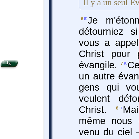
Il y a un seul É
Je m'éton
π
6
détourniez s
vous a appel
Christ pour
évangile.
Ce
π
Jg
7
un autre évan
gens qui vou
veulent défo
Christ.
Mai
π
8
même nous 
venu du ciel 