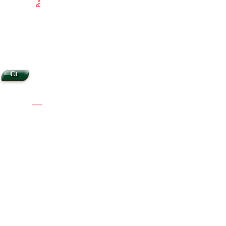
Ct
|
|