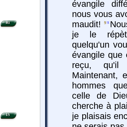
évangile dif
nous vous avo
maudit!
Nous
π
Rt
9
je le répèt
quelqu'un vo
évangile que 
reçu, qu'i
Maintenant, e
hommes que
celle de Die
cherche à pl
je plaisais e
1S
ne serais pas 