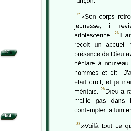
rançon.’
25
»Son corps retro
jeunesse, il re
26
adolescence.
Il a
reçoit un accueil 
2Ch
présence de Dieu ave
déclare à nouveau 
hommes et dit: ‘J'a
était droit, et je n
28
méritais.
Dieu a r
n’aille pas dans
contempler la lumièr
Esd
29
»Voilà tout ce qu