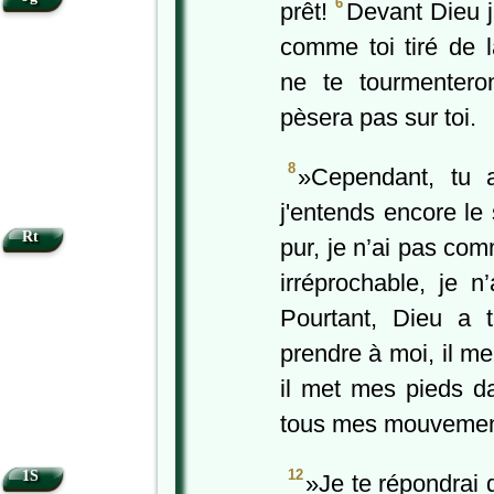
6
prêt!
Devant Dieu je
comme toi tiré de 
ne te tourmentero
pèsera pas sur toi.
8
»Cependant, tu a
j'entends encore le
Rt
pur, je n’ai pas com
irréprochable, je 
Pourtant, Dieu a 
prendre à moi, il m
il met mes pieds da
tous mes mouvemen
12
1S
»Je te répondrai q