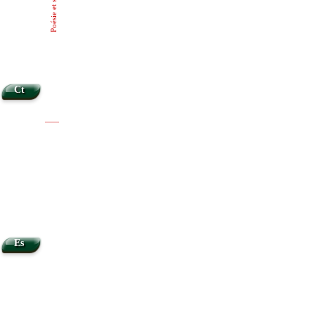
Poésie et sagesse
Ct
|
|
Es