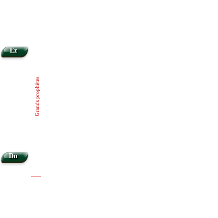
Ez
Grands prophètes
Dn
|
|