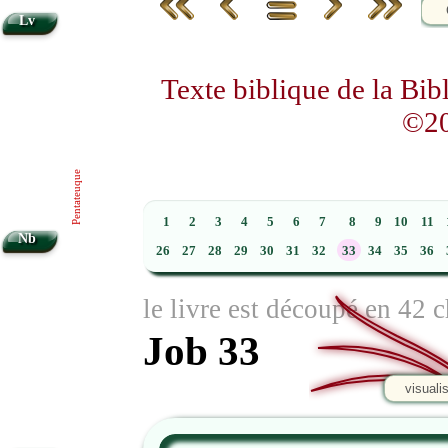
Lv
Texte biblique de la Bi
©20
Pentateuque
1
2
3
4
5
6
7
8
9
10
11
Nb
26
27
28
29
30
31
32
33
34
35
36
le livre est découpé en 42 c
Job 33
visuali