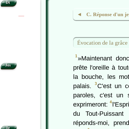
Dt
◄ C. Réponse d'un je
|
|
Évocation de la grâce
1
»Maintenant donc
Jos
prête l'oreille à t
la bouche, les mo
3
palais.
C'est un c
paroles, c'est un
4
exprimeront:
l'Espr
du Tout-Puissant
réponds-moi, prends
Jg