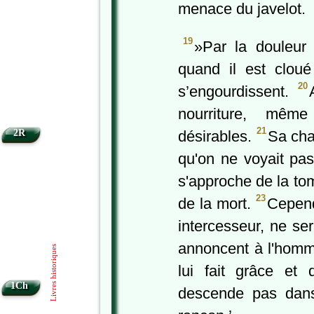
menace du javelot.
19
»Par la douleur 
quand il est cloué
20
s’engourdissent.
nourriture, mêm
21
2R
désirables.
Sa cha
qu'on ne voyait pas
s'approche de la to
23
de la mort.
Cependa
intercesseur, ne ser
annoncent à l'homm
Livres historiques
lui fait grâce et d
1Ch
descende pas dans