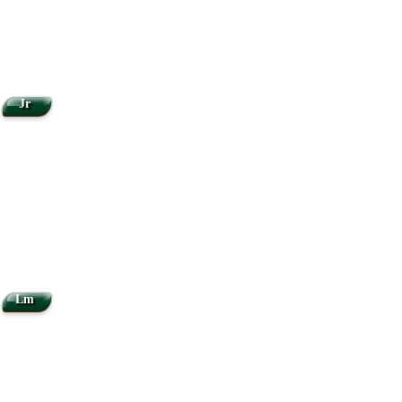
Jr
Lm