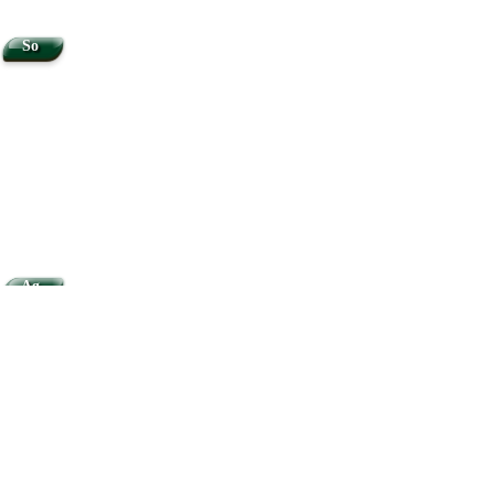
So
Ag