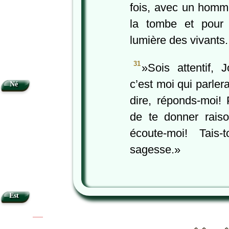
fois, avec un hom
la tombe et pour 
lumière des vivants.
31
»Sois attentif, J
c’est moi qui parler
Né
dire, réponds-moi! 
de te donner rais
écoute-moi! Tais-
sagesse.»
Est
|
|