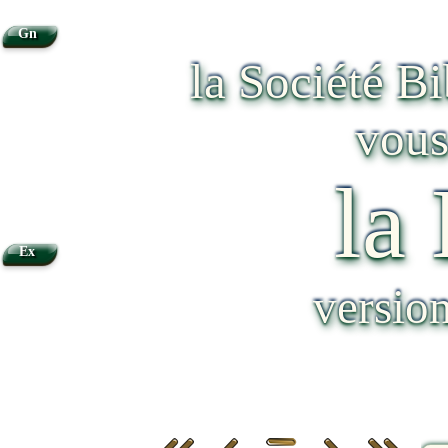
Gn
la Société B
vous
la
Ex
versio