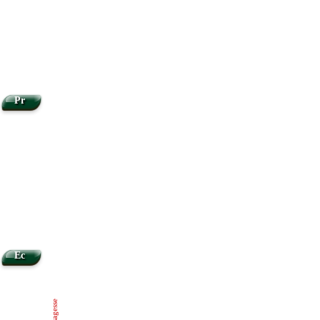
Pr
Ec