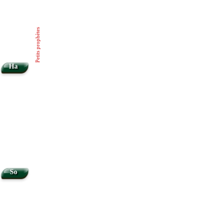
Petits prophètes
Ha
So