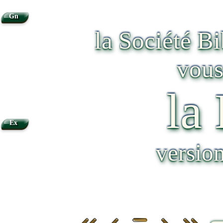
Gn
la Société B
vous
la
Ex
versio