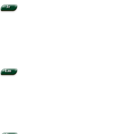
Jr
Lm