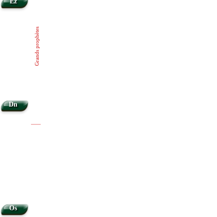
Ez
Grands prophètes
Dn
|
|
Os