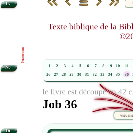
Lv
Texte biblique de la Bi
©20
Pentateuque
1
2
3
4
5
6
7
8
9
10
11
Nb
26
27
28
29
30
31
32
33
34
35
36
le livre est découpé en 42 c
Job 36
visuali
Dt