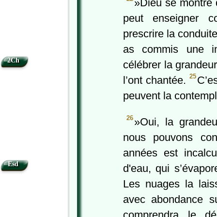
»Dieu se montre d
peut enseigner 
prescrire la conduite
as commis une in
2Ch
célébrer la grandeu
25
l’ont chantée.
C’es
peuvent la contemple
26
»Oui, la grande
nous pouvons con
années est incalc
Esd
d'eau, qui s’évapor
Les nuages la laiss
avec abondance s
comprendra le dé