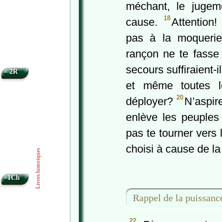
méchant, le jugem
18
cause.
Attention!
pas à la moquerie
rançon ne te fasse
secours suffiraient-i
2R
et même toutes l
20
déployer?
N’aspire
enlève les peuples
pas te tourner vers 
choisi à cause de la
Livres historiques
1Ch
Rappel de la puissa
22