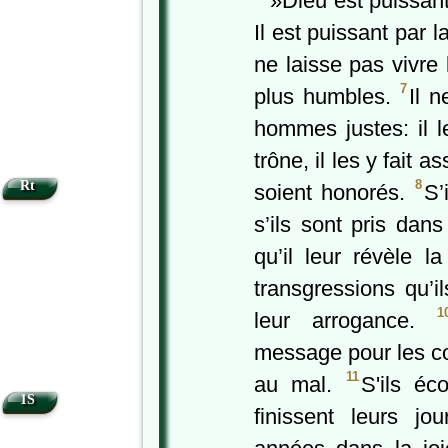
»Dieu est puissant
Il est puissant par l
ne laisse pas vivre 
7
plus humbles.
Il 
hommes justes: il l
trône, il les y fait a
8
Rt
soient honorés.
S’
s’ils sont pris dan
qu’il leur révèle la
transgressions qu’
1
leur arrogance.
message pour les cor
11
au mal.
S'ils éc
1S
finissent leurs jo