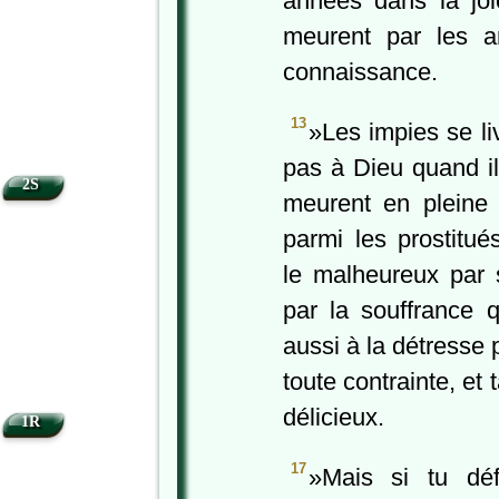
années dans la jo
meurent par les ar
connaissance.
13
»Les impies se liv
pas à Dieu quand i
2S
meurent en pleine 
parmi les prostitué
le malheureux par 
par la souffrance q
aussi à la détresse p
toute contrainte, et
délicieux.
1R
17
»Mais si tu dé