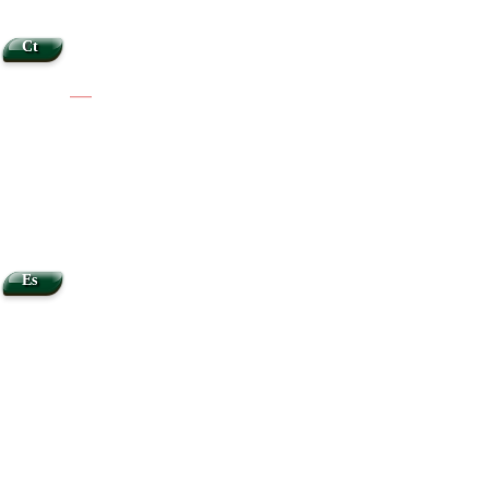
Ct
|
|
Es