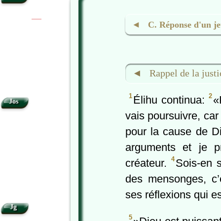
|
|
◄ C. Réponse d'un je
◄ Rappel de la justi
1
2
Élihu continua:
«
Jos
vais poursuivre, car
pour la cause de D
arguments et je p
4
créateur.
Sois-en 
des mensonges, c’
ses réflexions qui es
Jg
5