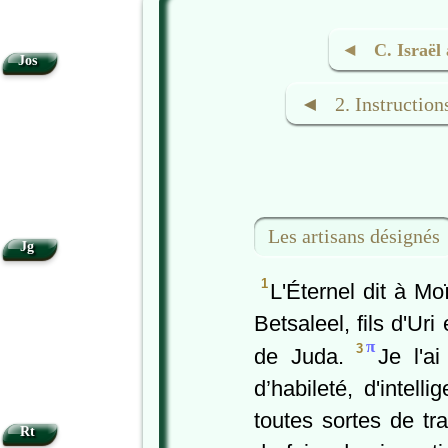
◄ C. Israël 
Jos
◄ 2. Instructions
Les artisans désignés
Jg
1
L'Éternel dit à M
Betsaleel, fils d'Uri 
π
3
de Juda.
Je l'ai
d’habileté, d'intell
toutes sortes de t
Rt