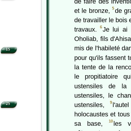
de faire des inventio
5
et le bronze,
de gr
de travailler le bois
6
travaux.
Je lui a
Oholiab, fils d'Ahis
mis de l'habileté dan
1S
pour qu'ils fassent 
la tente de la renc
le propitiatoire q
ustensiles de la
ustensiles, le cha
9
ustensiles,
l'aut
2S
holocaustes et tous
10
sa base,
les v