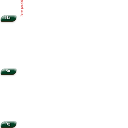
Petits prophètes
Ha
So
Ag