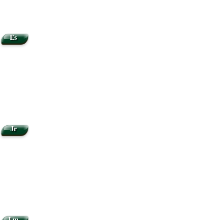
Es
Jr
Lm