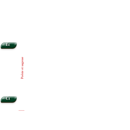
Ec
Poésie et sagesse
Ct
|
|