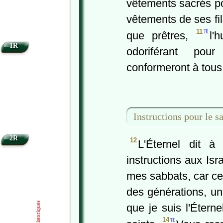
vêtements sacrés po
vêtements de ses fil
π
11
que prêtres,
l'
1R
odoriférant pou
conformeront à tous 
Instructions pour le s
2R
12
L'Éternel dit 
instructions aux Isr
mes sabbats, car ce 
des générations, un
Livres historiques
que je suis l'Éter
π
14