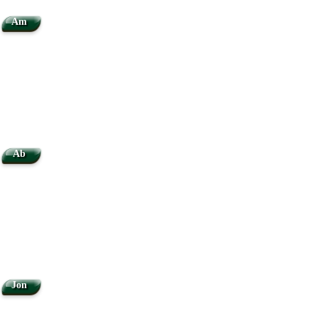
Am
Ab
Jon