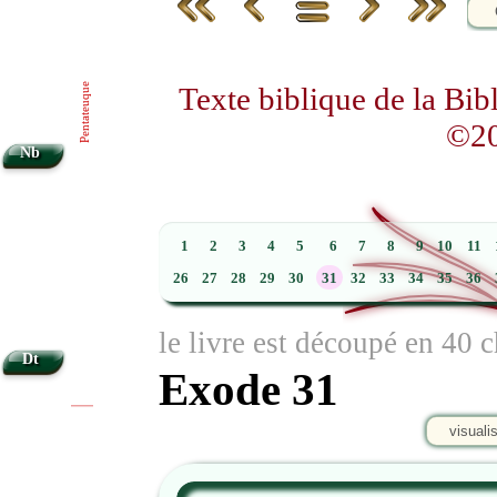
Texte biblique de la Bi
Pentateuque
©20
Nb
1
2
3
4
5
6
7
8
9
10
11
26
27
28
29
30
31
32
33
34
35
36
le livre est découpé en 40 c
Dt
Exode 31
|
|
visuali