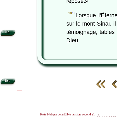
reposé.»
π
18
Lorsque l'Éterne
sur le mont Sinaï, i
témoignage, tables 
Né
Dieu.
Est
|
|
Texte biblique de la Bible version Segond 21
Aucun 