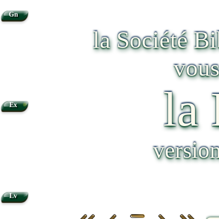
Gn
la Société B
vous
la
•
Ex
versio
Lv