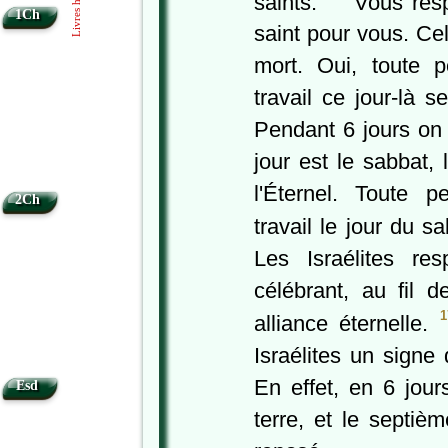
saints.
Vous resp
1Ch
saint pour vous. Cel
mort. Oui, toute 
travail ce jour-là 
Pendant 6 jours on 
jour est le sabbat,
l'Éternel. Toute 
2Ch
travail le jour du 
Les Israélites re
célébrant, au fil 
1
alliance éternelle.
Israélites un signe 
En effet, en 6 jours
Esd
terre, et le septièm