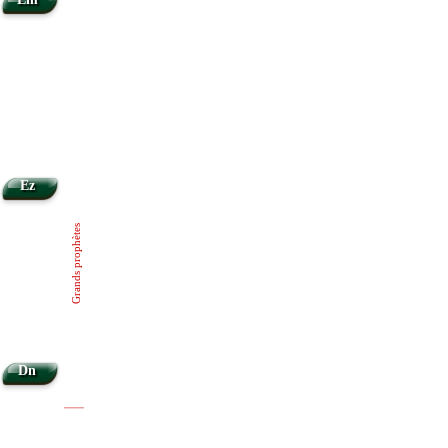
Ez
Grands prophètes
Dn
|
|