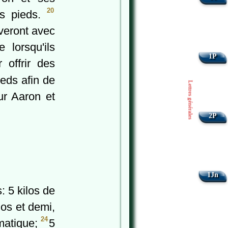
20
es pieds.
averont avec
lorsqu'ils
1P
 offrir des
ieds afin de
Lettres générales
ur Aaron et
2P
1Jn
 5 kilos de
los et demi,
24
matique;
5