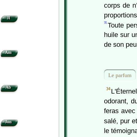
corps de n
proportions
Jl
π
Toute per
huile sur u
de son peu
Am
Le parfum
Ab
34
L'Éterne
odorant, d
feras avec
salé, pur e
Jon
le témoigna