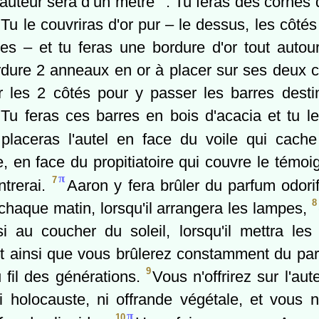
hauteur sera d’un mètre
. Tu feras des cornes q
Tu le couvriras d'or pur – le dessus, les côtés
nes – et tu feras une bordure d'or tout autou
rdure 2 anneaux en or à placer sur ses deux cô
r les 2 côtés pour y passer les barres dest
Tu feras ces barres en bois d'acacia et tu le
placeras l'autel en face du voile qui cache
, en face du propitiatoire qui couvre le témoi
π
7
ntrerai.
Aaron y fera brûler du parfum odorif
8
 chaque matin, lorsqu'il arrangera les lampes,
si au coucher du soleil, lorsqu'il mettra le
st ainsi que vous brûlerez constamment du pa
9
u fil des générations.
Vous n'offrirez sur l'aut
ni holocauste, ni offrande végétale, et vous n
π
10