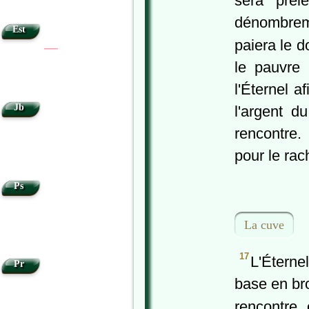
sera prél
dénombrem
Est
paiera le d
|
|
le pauvre
l'Éternel a
Jb
l'argent d
rencontre.
pour le rac
Ps
La cuve
17
L'Éterne
Pr
base en bro
rencontre 