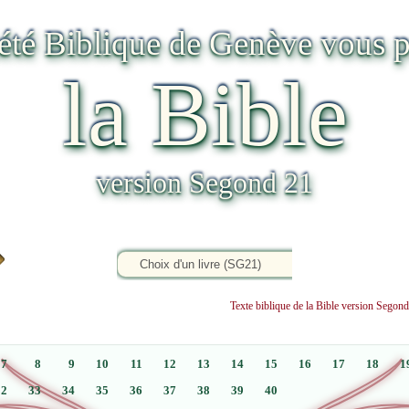
iété Biblique de Genève vous p
la Bible
version Segond 21
Texte biblique de la Bible version Sego
7
8
9
10
11
12
13
14
15
16
17
18
1
32
33
34
35
36
37
38
39
40