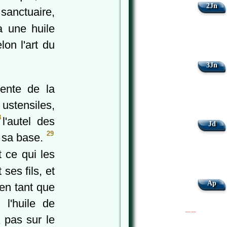
2Jn
sanctuaire,
a une huile
on l'art du
3Jn
tente de la
 ustensiles,
8
l'autel des
Jd
29
c sa base.
t ce qui les
ses fils, et
Ap
 en tant que
 l'huile de
|
|
 pas sur le