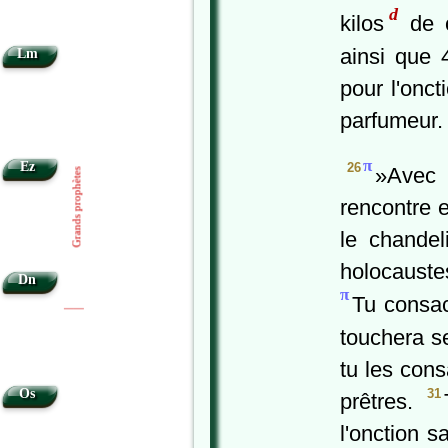
d
kilos
de c
ainsi que 4
Lm
pour l'onc
parfumeur. 
π
Ez
26
»Avec 
Grands prophètes
rencontre 
le chandel
holocaustes
Dn
π
Tu consac
|
|
touchera s
tu les cons
31
Os
prêtres.
l'onction s