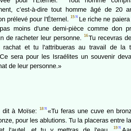
evée pour l'Éternel.
Tout homme compri
ent, c’est-à-dire tout homme âgé de 20 an
π
15
on prélevé pour l'Éternel.
Le riche ne paiera
 pas moins d'une demi-pièce comme don pr
16
fin de racheter leur personne.
Tu recevras de
u rachat et tu l'attribueras au travail de la 
 Ce sera pour les Israélites un souvenir devan
hat de leur personne.»
π
18
l dit à Moïse:
«Tu feras une cuve en bron
nze, pour les ablutions. Tu la placeras entre la
π
19
et l'autel, et tu y mettras de l'eau.
Aa