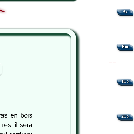
Ac
Rm
|
|
1Co
ras en bois
2Co
res, il sera