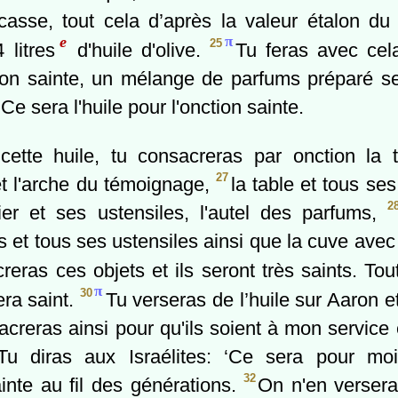
asse, tout cela d’après la valeur étalon du 
e
π
25
 litres
d'huile d'olive.
Tu feras avec cel
tion sainte, un mélange de parfums préparé sel
Ce sera l'huile pour l'onction sainte.
cette huile, tu consacreras par onction la 
27
et l'arche du témoignage,
la table et tous ses
2
ier et ses ustensiles, l'autel des parfums,
 et tous ses ustensiles ainsi que la cuve ave
reras ces objets et ils seront très saints. Tou
π
30
era saint.
Tu verseras de l’huile sur Aaron et 
acreras ainsi pour qu'ils soient à mon service
Tu diras aux Israélites: ‘Ce sera pour moi
32
ainte au fil des générations.
On n'en versera