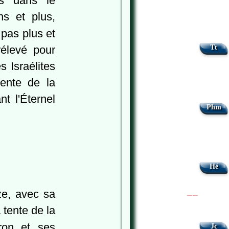
s dans le
s et plus,
 pas plus et
Tt
élevé pour
s Israélites
tente de la
t l'Éternel
Phm
Hé
ze, avec sa
|
|
 tente de la
ron et ses
Jc