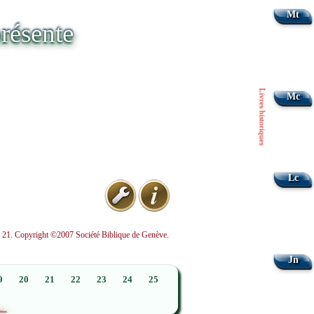
Mt
résente
Livres historiques
Mc
Lc
nd 21. Copyright ©2007 Société Biblique de Genève.
Jn
9
20
21
22
23
24
25