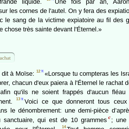
frande liquide.
Une fois par an, Aaro
sur les cornes de l'autel. On y fera des expiati
 le sang de la victime expiatoire au fil des 
 chose très sainte devant l'Éternel.»
rachat
π
12
l dit à Moïse:
«Lorsque tu compteras les Isr
er, chacun d'eux paiera à l'Éternel le rachat 
afin qu'ils ne soient frappés d'aucun fléau
π
13
ment.
Voici ce que donneront tous ceux 
ns le dénombrement: une demi-pièce d’aprè
c
 sanctuaire, qui est de 10 grammes
; une
14