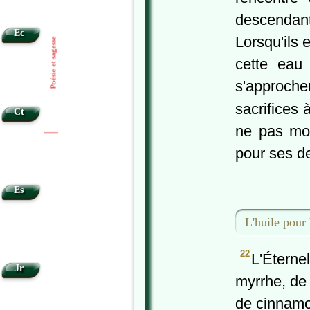
descendant
Ec
Lorsqu'ils 
Poésie et sagesse
cette eau
s'approche
sacrifices 
Ct
ne pas mou
|
|
pour ses de
Es
L'huile pour 
22
L'Éterne
Jr
myrrhe, de 
de cinnamo