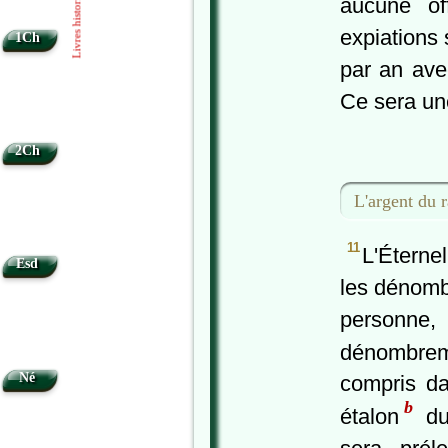
Livres historiques
aucune of
expiations 
1Ch
par an avec
Ce sera une
2Ch
L'argent du 
11
L'Éterne
Esd
les dénombr
personne, 
dénombre
Né
compris da
b
étalon
du