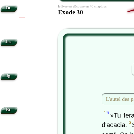
le livre est découpé en 40 chapitres
Dt
Exode 30
|
|
Jos
Jg
L'autel des 
Rt
π
1
»Tu fer
2
d'acacia.