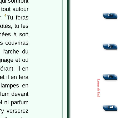
ui sortiront
 tout autour
Ga
4
r.
Tu feras
tés; tu les
inées à son
s couvriras
Ep
 l'arche du
gnage et où
érant. Il en
et il en fera
Ph
Lettres de Paul
s lampes en
rfum devant
el ni parfum
Col
'y verserez