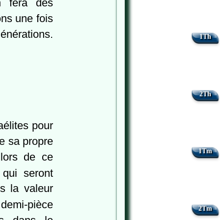
n fera des
ons une fois
générations.
1Th
2Th
aélites pour
de sa propre
1Tm
 lors de ce
qui seront
s la valeur
 demi-pièce
2Tm