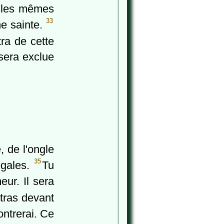
t les mêmes
33
me sainte.
ra de cette
 sera exclue
, de l'ongle
35
égales.
Tu
ur. Il sera
ttras devant
ontrerai. Ce