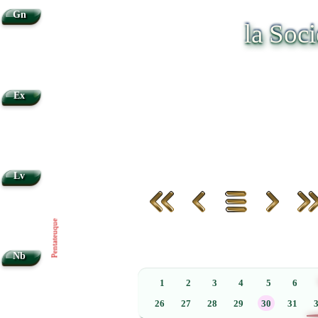
Gn
la Soc
•
Ex
Lv
Pentateuque
Nb
1
2
3
4
5
6
26
27
28
29
30
31