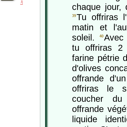
chaque jour, 
Tu offriras 
39
matin et l'a
soleil.
Avec 
40
tu offriras 2 
farine pétrie 
d'olives conc
offrande d'u
offriras le
coucher du 
offrande végé
liquide iden