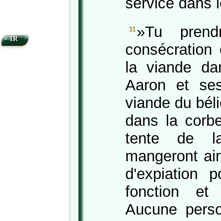
service dans le
»Tu prend
31
1R
consécration 
la viande da
Aaron et ses
viande du béli
dans la corbe
tente de l
mangeront ain
d'expiation 
fonction et 
Aucune perso