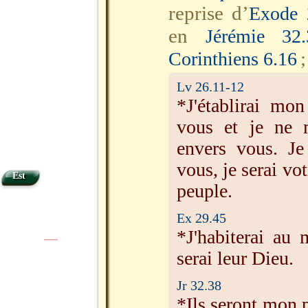
reprise d’
Exode 
en
Jérémie 32.
Corinthiens 6.16
Lv 26.11-12
*J'établirai mo
vous et je ne 
envers vous. Je
vous, je serai vo
Est
peuple.
Ex 29.45
*J'habiterai au m
|
|
serai leur Dieu.
Jr 32.38
*Ils seront mon p