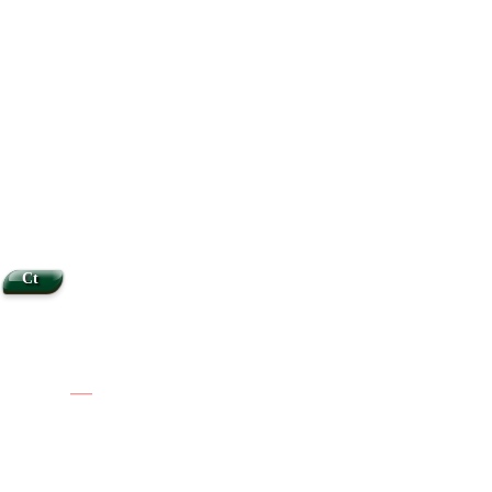
Ct
|
|