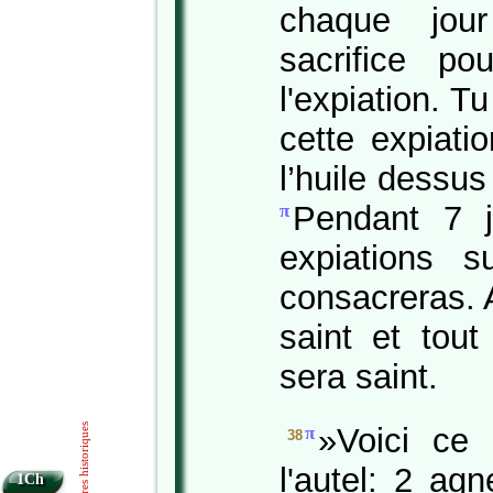
chaque jou
sacrifice p
l'expiation. Tu
cette expiati
l’huile dessus
Pendant 7 j
π
expiations s
consacreras. A
saint et tout
sera saint.
»Voici ce 
Livres historiques
π
38
l'autel: 2 ag
1Ch