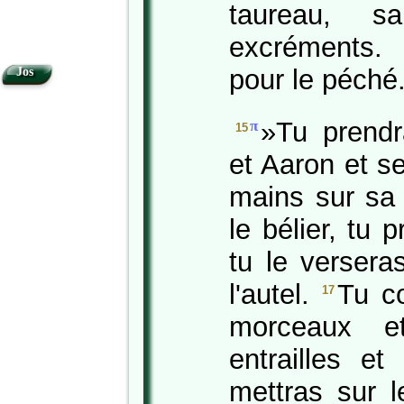
taureau, 
excréments. 
pour le péché
Jos
»Tu prendr
π
15
et Aaron et se
mains sur sa
le bélier, tu
tu le versera
l'autel.
Tu co
17
morceaux e
entrailles et
mettras sur 