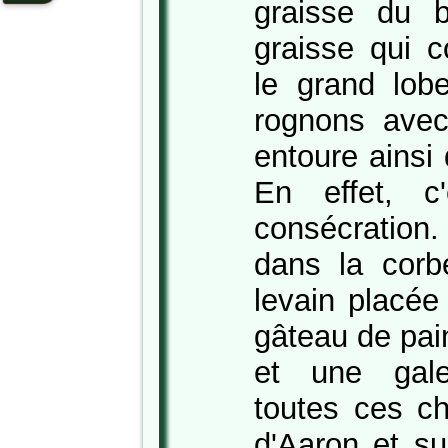
graisse du b
graisse qui c
le grand lob
rognons avec
entoure ainsi 
En effet, c
consécration
dans la corb
levain placée
gâteau de pain
et une gal
toutes ces c
d'Aaron et su