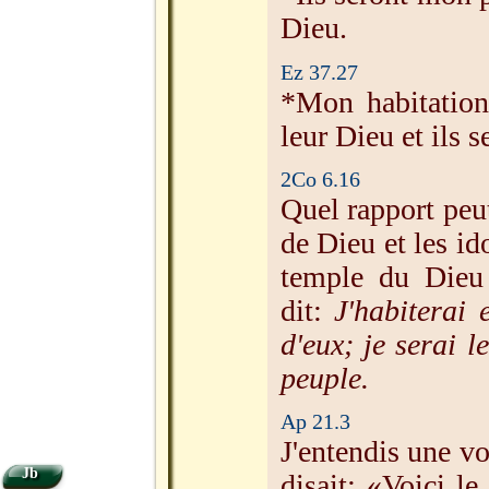
Dieu.
Ez 37.27
*Mon habitation
leur Dieu et ils 
2Co 6.16
Quel rapport peut
de Dieu et les id
temple du Dieu
dit:
J'habiterai 
d'eux; je serai l
peuple.
Ap 21.3
J'entendis une vo
Jb
disait: «Voici l