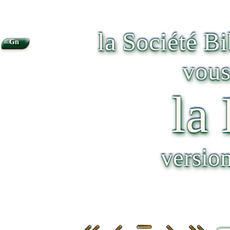
la Société B
Gn
vous
la
versio