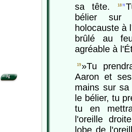
sa tête.
T
π
18
bélier sur 
holocauste à l
brûlé au fe
agréable à l'É
»Tu prendra
19
Aaron et ses 
Jg
mains sur sa
le bélier, tu 
tu en mettr
l'oreille dro
lobe de l'oreil