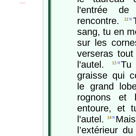
|
|
l'entrée d
rencontre.
π
12
sang, tu en m
sur les corne
verseras tout
l'autel.
Tu 
π
13
graisse qui c
le grand lob
rognons et 
entoure, et t
l'autel.
Mais
π
14
l’extérieur d