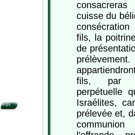
consacreras
cuisse du béli
consécration
fils, la poitri
de présentatio
prélèv
appartiendro
fils, par 
perpétuelle q
Israélites, c
2S
prélevée et, d
communion 