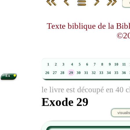
Texte biblique de la Bi
©20
1
2
3
4
5
6
7
8
9
10
11
•
26
27
28
29
30
31
32
33
34
35
36
Ex
le livre est découpé en 40 c
Exode 29
visuali