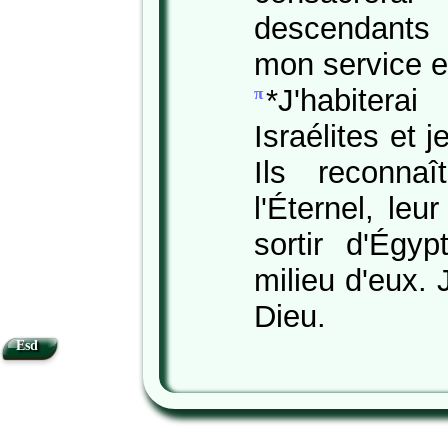
descendants p
mon service e
*J'habiter
π
Israélites et j
Ils reconna
l'Éternel, leur
sortir d'Égy
milieu d'eux. J
Dieu.
Esd