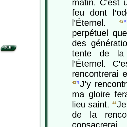
matin. C'est 
feu dont l’o
l'Éternel.
π
42
perpétuel que
des génératio
2Ch
tente de la
l'Éternel. C
rencontrerai e
J’y rencontr
π
43
ma gloire fer
lieu saint.
Je
44
de la rencon
consacrer