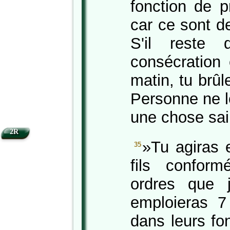
fonction de p
car ce sont d
S'il reste
consécration 
matin, tu brûl
Personne ne l
une chose sai
2R
»Tu agiras 
35
fils confor
ordres que 
emploieras 7 
dans leurs fo