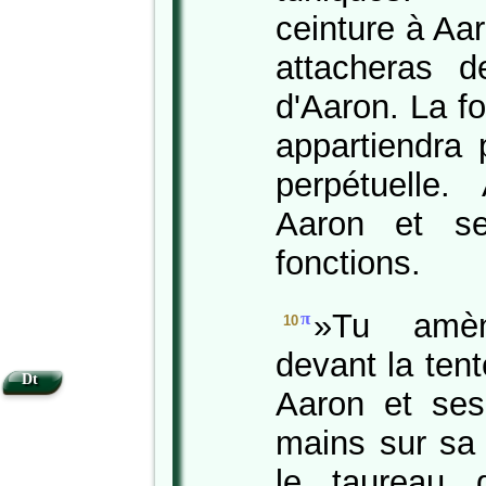
ceinture à Aar
attacheras d
d'Aaron. La fo
appartiendra 
perpétuelle. 
Aaron et se
fonctions.
»Tu amèn
π
10
devant la tent
Dt
Aaron et ses 
mains sur sa
le taureau d