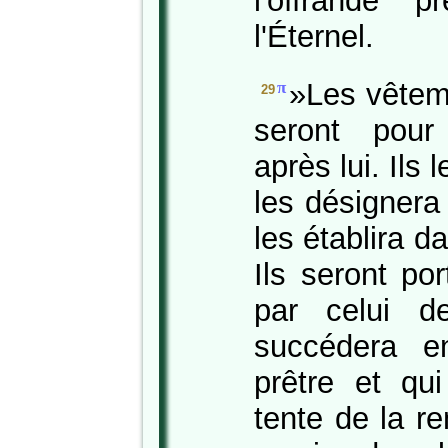
l'offrande 
l'Éternel.
»Les vêtem
π
29
seront pour
après lui. Ils 
les désignera
les établira d
Ils seront po
par celui d
succédera e
prêtre et qu
tente de la re