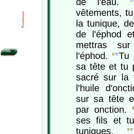
de l'eau.
5
vêtements, tu
Pentateuque
la tunique, d
de l'éphod e
mettras sur
Nb
l'éphod.
Tu 
π
6
sa tête et tu
sacré sur la 
l'huile d'onc
sur sa tête e
par onction.
8
ses fils et t
tuniques.
π
9