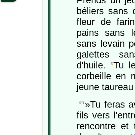
Prends un je
béliers sans 
fleur de fari
pains sans l
sans levain pé
galettes sa
d'huile.
Tu l
3
corbeille en
jeune taureau 
»Tu feras a
π
4
fils vers l'en
rencontre et 