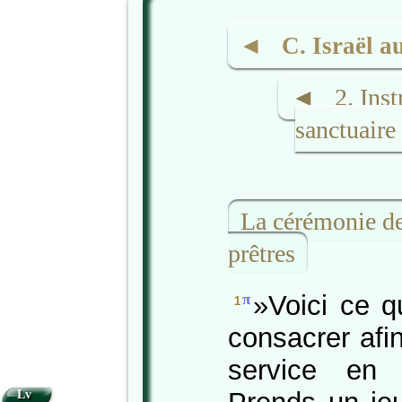
◄ C. Israël au
◄ 2. Instr
sanctuair
La cérémonie de
prêtres
»Voici ce q
π
1
consacrer afi
service en 
Lv