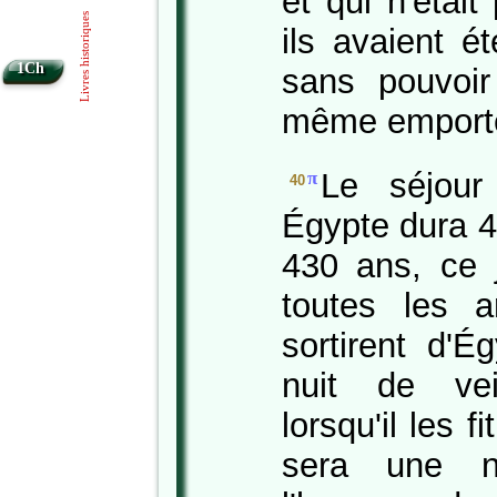
et qui n'était
Livres historiques
ils avaient é
1Ch
sans pouvoir
même emporte
Le séjour
π
40
Égypte dura 
430 ans, ce j
toutes les a
sortirent d'É
nuit de vei
lorsqu'il les fi
sera une n