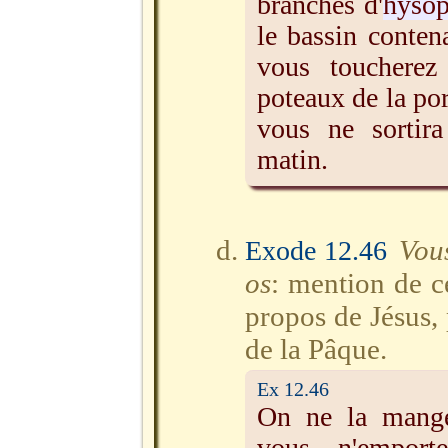
branches d'
hyso
le bassin conten
vous toucherez
poteaux de la po
vous ne sortir
matin.
Vous
Exode 12.46
os
: mention de c
propos de Jésus,
de la Pâque.
Ex 12.46
On ne la mange
vous n'emport