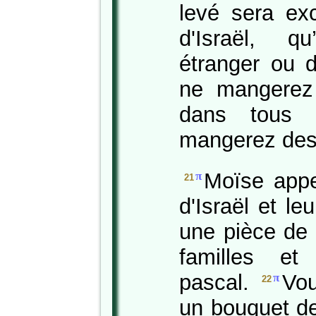
levé sera ex
d'Israël, q
étranger ou d
ne mangerez
dans tous 
mangerez des 
Moïse appe
π
21
d'Israël et le
une pièce de 
familles et 
pascal.
Vou
π
22
un bouquet d