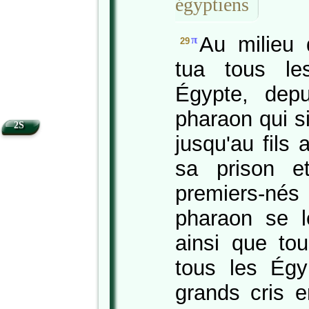
égyptiens
Au milieu d
π
29
tua tous le
Égypte, depu
pharaon qui s
2S
jusqu'au fils
sa prison e
premiers-né
pharaon se l
ainsi que tou
tous les Égy
grands cris e