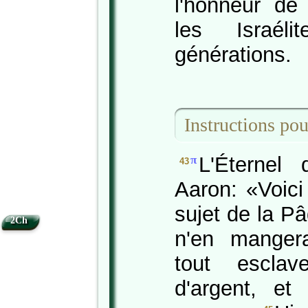
l'honneur de 
les Israél
générations.
Instructions pou
L'Éternel
π
43
Aaron: «Voici
sujet de la P
2Ch
n'en mange
tout escla
d'argent, et