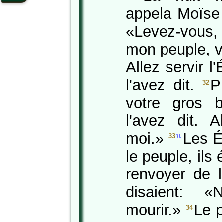
appela Moïse 
«Levez-vous, 
mon peuple, vo
Allez servir 
l'avez dit.
P
32
votre gros 
l'avez dit. A
moi.»
Les É
π
33
le peuple, ils
renvoyer de l
disaient: «
mourir.»
Le 
34