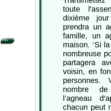
Transmettez 
toute l'asse
dixième jou
prendra un 
famille, un 
Lv
maison.
Si l
4
nombreuse po
partagera a
voisin, en fo
personnes. 
nombre de
l’agneau d'
chacun peut 