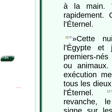
à la main. 
rapidement. 
l'Éternel.
»Cette nui
π
12
l'Égypte et 
premiers-né
Dt
ou animaux. 
exécution me
tous les dieux
|
|
l'Éternel.
13
revanche, l
signe sur l