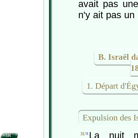
avait pas une
n'y ait pas un
B. Israël d
1
1. Départ d'É
Expulsion des Is
La nuit 
π
31
1R