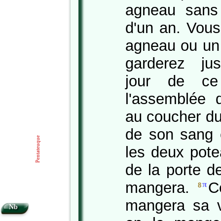
agneau sans
d'un an. Vous
agneau ou un
garderez ju
jour de ce
l'assemblée d
au coucher du
de son sang 
Pentateuque
les deux pote
de la porte d
mangera.
C
π
8
mangera sa v
Nb