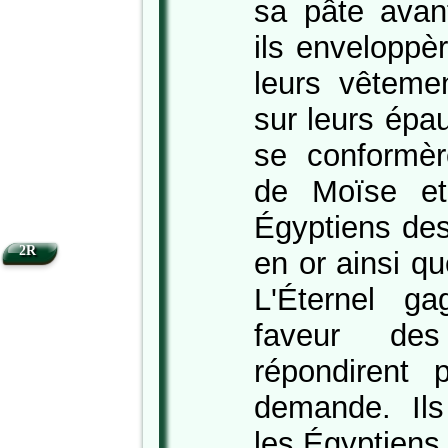
sa pâte avant
ils enveloppè
leurs vêtemen
sur leurs épa
se conformèr
de Moïse et
Égyptiens des
2R
en or ainsi q
L'Éternel g
faveur des
répondirent 
demande. Ils 
les Égyptiens