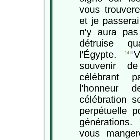
vous trouvere
et je passera
n'y aura pas
détruise qu
l'Égypte.
V
π
14
souvenir d
célébrant 
l'honneur d
célébration s
perpétuelle p
générations.
vous manger