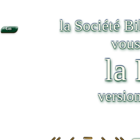
la Société B
Gn
vous
la
versio