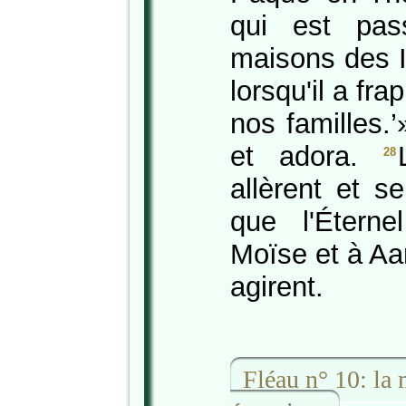
qui est pas
maisons des I
lorsqu'il a fr
nos familles.’
et adora.
28
allèrent et s
que l'Étern
Moïse et à Aar
agirent.
Fléau n° 10: la