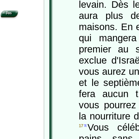
levain. Dès le
aura plus d
Jos
maisons. En e
qui mangera
premier au s
exclue d'Isra
vous aurez un
et le septièm
fera aucun tr
vous pourrez
la nourriture
Vous céléb
π
17
pains sans 