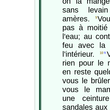
on la mange
sans levai
amères.
Vo
9
pas à moitié 
l'eau; au cont
feu avec la 
l'intérieur.
π
10
rien pour le m
en reste quel
vous le brûle
vous le man
une ceintur
sandales aux 