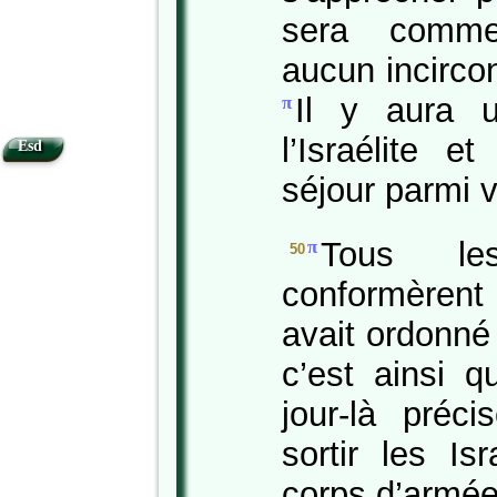
sera comme 
aucun incirco
Il y aura u
π
l’Israélite e
Esd
séjour parmi 
Tous les
π
50
conformèrent
avait ordonné
c’est ainsi q
jour-là préci
sortir les Is
corps d’armée