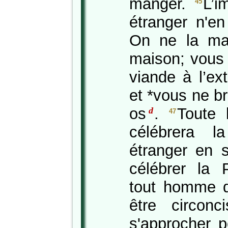
manger.
L’i
45
étranger n'e
On ne la ma
maison; vous 
viande à l’ex
et *vous ne b
os
.
Toute 
d
47
célébrera 
étranger en s
célébrer la 
tout homme 
être circonc
s'approcher p