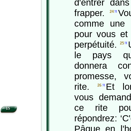
d'entrer dan
frapper.
Vo
π
24
comme une pr
pour vous et
perpétuité.
π
25
le pays qu
donnera co
promesse, v
rite.
Et lo
π
26
vous demande
ce rite p
1S
répondrez: ‘C'
Pâque en l'ho