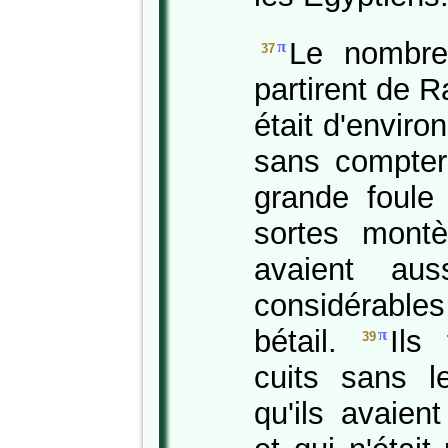
Le nombre 
π
37
partirent de 
était d'enviro
sans compter
grande foule
sortes montè
avaient aus
considérables
bétail.
Ils
π
39
cuits sans l
qu'ils avaien