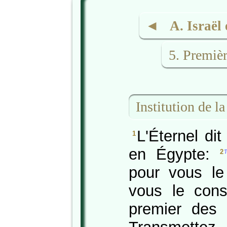
◄ A. Israël e
5. Premiè
Institution de l
L'Éternel di
1
en Égypte:
2
pour vous le
vous le con
premier des