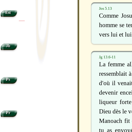
Jos 5.13
Est
Comme Josué 
|
|
homme se ten
vers lui et l
Jb
Jg 13.6-11
La femme al
ressemblait à
Ps
d'où il venai
devenir ence
liqueur fort
Dieu dès le v
Pr
Manoach fit 
tu as envoy