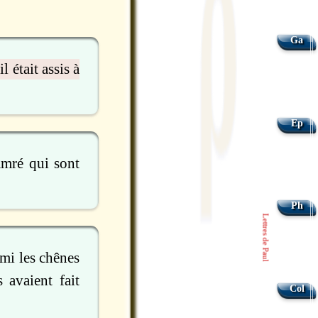
Ga
 était assis à
Ep
amré qui sont
.
Ph
Lettres de Paul
rmi les chênes
 avaient fait
Col