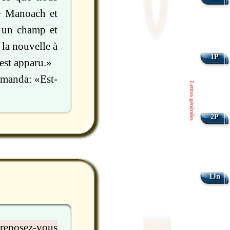
de Manoach et
s un champ et
 la nouvelle à
1P
'est apparu.»
emanda: «Est-
Lettres générales
2P
1Jn
 reposez-vous