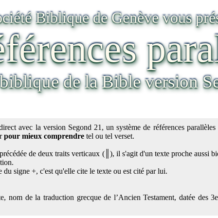
ociété Biblique de Genève vous pré
éférences para
 biblique de la Bible version 
direct avec la version Segond 21, un système de références parallèles 
er
pour mieux comprendre
tel ou tel verset.
t précédée de deux traits verticaux (║), il s'agit d'un texte proche aussi 
tion.
 du signe +, c'est qu'elle cite le texte ou est cité par lui.
te, nom de la traduction grecque de l’Ancien Testament, datée des 3e-