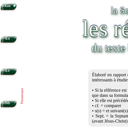
•
Gn
la S
les r
Ex
du texte
Lv
Élaboré en rapport 
intéressants à étudi
• Si la référence es
Pentateuque
que dans sa formula
• Si elle est précédée
Nb
• cf. = comparer
• s(s) = et suivant(s)
• Sept. = la Septan
(avant Jésus-Christ)