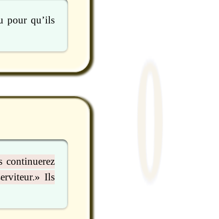
u pour qu’ils
s continuerez
rviteur.» Ils