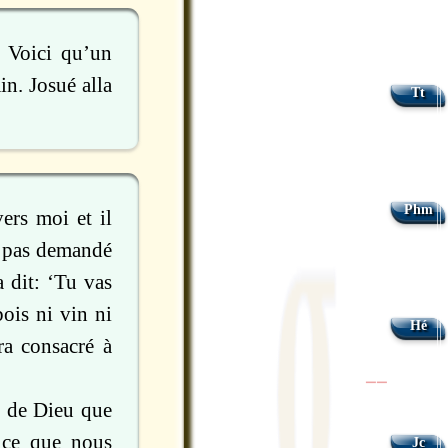
. Voici qu’un
n. Josué alla
Tt
Phm
rs moi et il
ai pas demandé
a dit: ‘Tu vas
ois ni vin ni
Hé
ra consacré à
|
|
e de Dieu que
 ce que nous
Jc