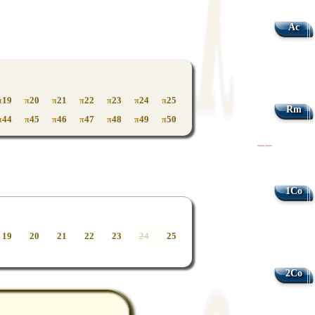
Ac
19
20
21
22
23
24
25
π
π
π
π
π
π
π
Rm
44
45
46
47
48
49
50
π
π
π
π
π
π
π
|
|
1Co
19
20
21
22
23
24
25
2Co