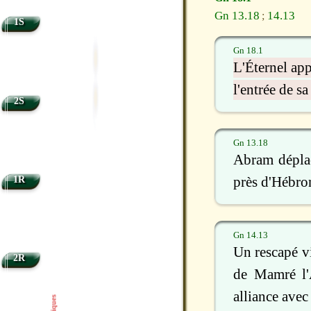
Gn 13.18
14.13
;
1S
Gn 18.1
L'Éternel app
l'entrée de s
2S
Gn 13.18
Abram déplaç
1R
près d'Hébron
Gn 14.13
Un rescapé vi
2R
de Mamré l'A
alliance avec 