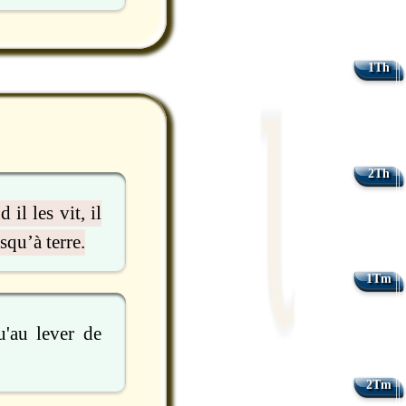
1Th
2Th
il les vit, il
squ’à terre.
1Tm
u'au lever de
2Tm