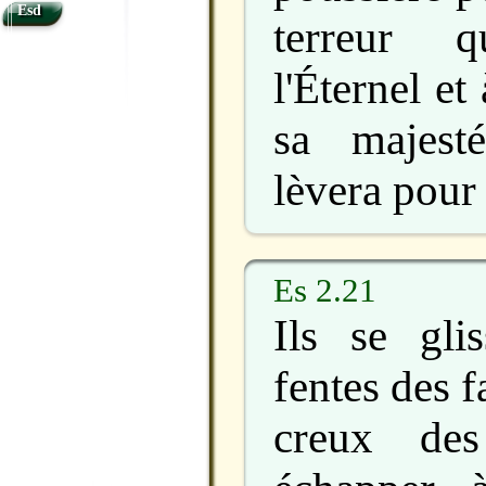
Esd
terreur q
l'Éternel et
sa majest
lèvera pour t
Es 2.21
Ils se gli
fentes des f
creux des