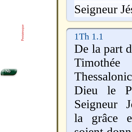
Seigneur Jé
Pentateuque
1Th 1.1
De la part d
Timothée 
Nb
Thessaloni
Dieu le P
Seigneur J
la grâce 
soient donn