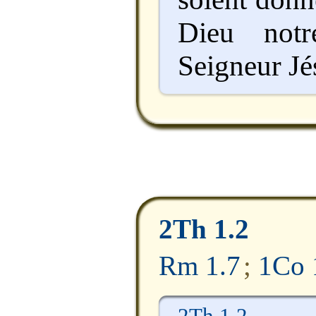
Dieu not
Seigneur Jé
2Th 1.2
Rm 1.7
;
1Co 
2Th 1.2