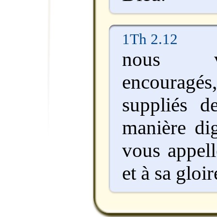
1Th 2.12
nous v
encouragés
suppliés d
manière di
vous appel
et à sa gloir