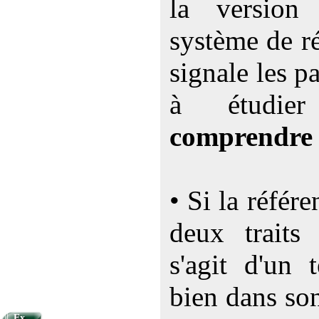
la versio
système de ré
signale les p
à étudi
comprendre
• Si la référ
deux traits 
s'agit d'un 
bien dans so
Ex