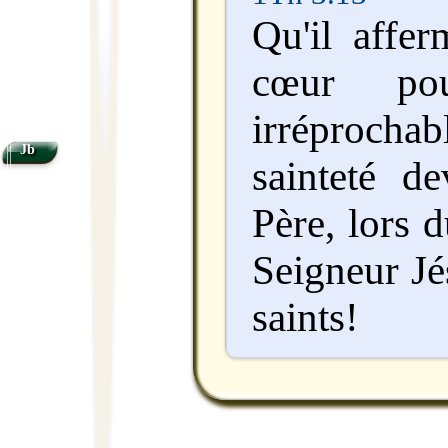
Qu'il affer
cœur pou
irréproc
Jb
sainteté d
Père, lors 
Seigneur Jé
saints!