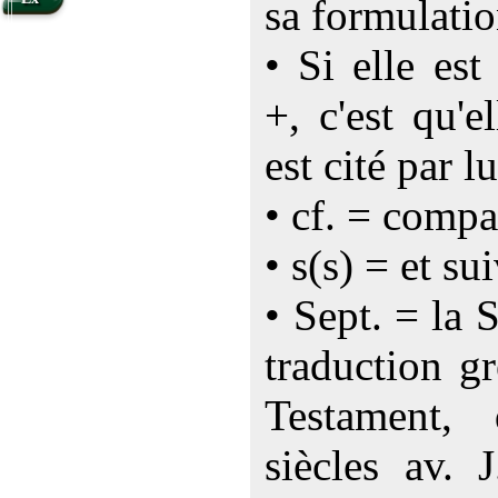
sa formulatio
• Si elle es
+, c'est qu'e
est cité par lu
• cf. = compa
• s(s) = et su
• Sept. = la 
traduction g
Testament,
siècles av. 