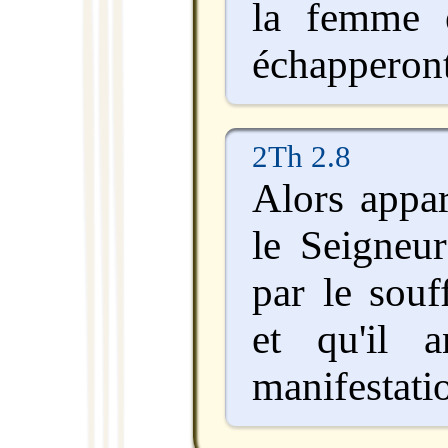
la femme e
échapperont
2Th 2.8
Alors appar
le Seigneur
par le souf
et qu'il a
manifestati