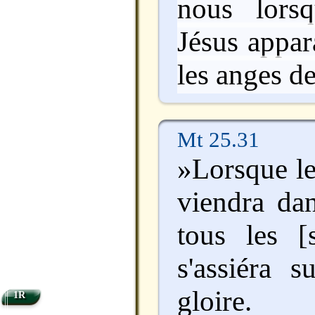
nous lors
Jésus appar
les anges de
Mt 25.31
»Lorsque le
viendra dan
tous les [s
s'assiéra 
gloire.
1R