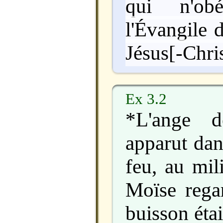
qui n'ob
l'Évangile 
Jésus[-Chris
Ex 3.2
*L'ange d
apparut da
feu, au mil
Moïse regar
buisson étai