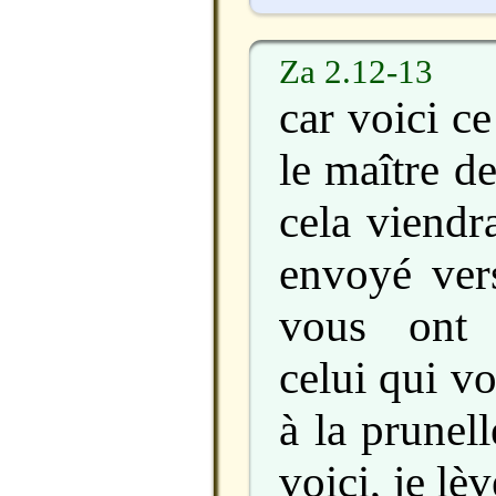
Za 2.12-13
car voici ce
le maître d
cela viendra
envoyé vers
vous ont 
celui qui v
à la prunel
voici, je l