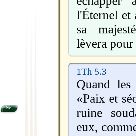
échapper 
l'Éternel et
sa majest
lèvera pour t
1Th 5.3
Quand les
«Paix et sé
Né
ruine soud
eux, comme 