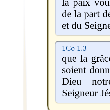
la paix vou
de la part 
et du Seign
1Co 1.3
que la grâc
soient donn
Dieu not
Seigneur Jé