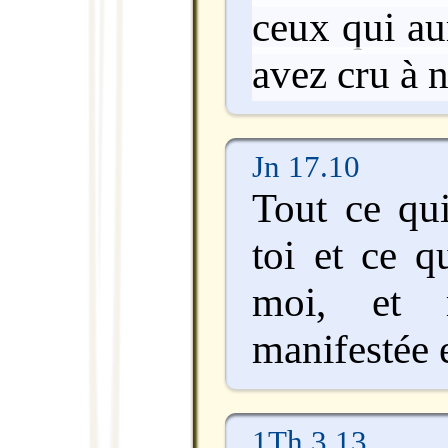
ceux qui au
avez cru à 
Jn 17.10
Tout ce qui
toi et ce q
moi, et 
manifestée 
1Th 3.13