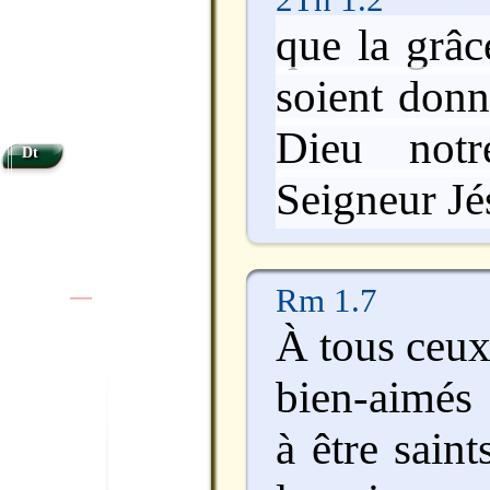
que la grâc
soient donn
Dieu not
Dt
Seigneur Jé
Rm 1.7
|
|
À tous ceux
bien-aimés 
à être saint