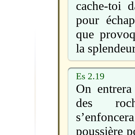
cache-toi d
pour échap
que provoqu
la splendeu
Es 2.19
On entrera 
des ro
s’enfon
poussière p