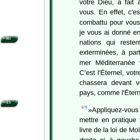
votre Dieu, a fait
vous. En effet, c'es
combattu pour vou
je vous ai donné en
Rt
nations qui resten
exterminées, à part
mer Méditerranée 
C’est l'Éternel, votr
chassera devant v
pays, comme l'Éterne
1S
π
6
»Appliquez-vous 
mettre en pratique 
livre de la loi de M