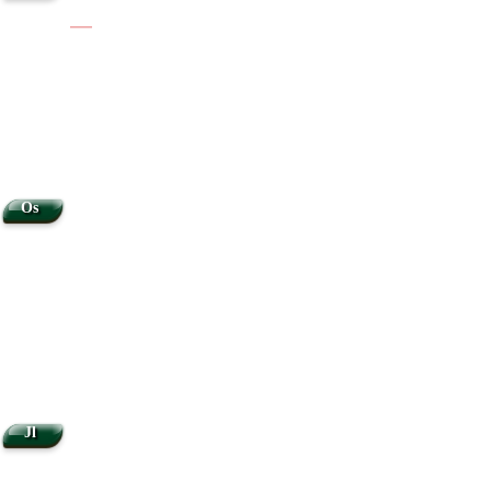
|
|
Os
Jl