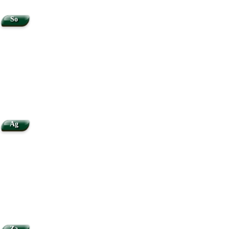
So
Ag
Za