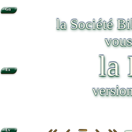
Gn
la Société B
vous
la
Ex
versio
Lv