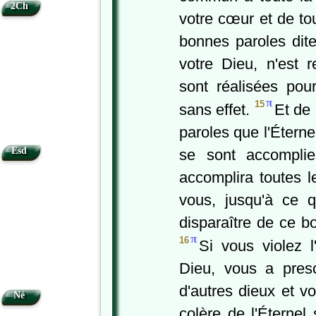
2Ch
votre cœur et de t
bonnes paroles dites
votre Dieu, n'est 
sont réalisées pou
π
15
sans effet.
Et de
paroles que l'Éterne
Esd
se sont accompli
accomplira toutes 
vous, jusqu'à ce qu
disparaître de ce bo
π
16
Si vous violez l'
Dieu, vous a presc
d'autres dieux et v
Né
colère de l'Éternel