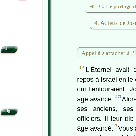
|
|
◄ C. Le partage d
4. Adieux de Jos
•
Jos
Appel à s'attacher à l'
π
1
L'Éternel avait
repos à Israël en le
qui l'entouraient. J
π
2
âge avancé.
Alor
ses anciens, ses
Jg
officiers. Il leur di
3
âge avancé.
Vous a