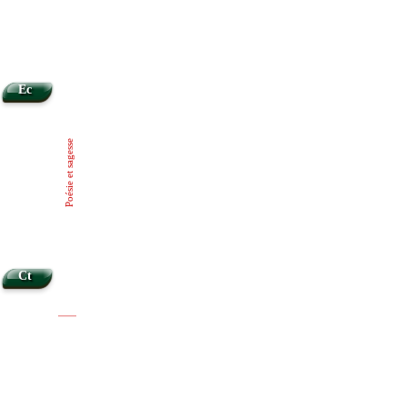
Ec
Poésie et sagesse
Ct
|
|