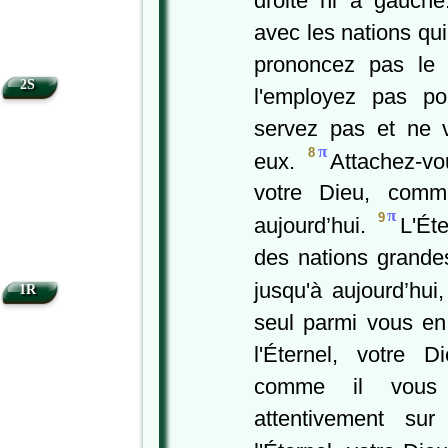
droite ni à gauch
avec les nations qu
prononcez pas le
2S
l'employez pas po
servez pas et ne 
π
8
eux.
Attachez-vo
votre Dieu, comme
π
9
aujourd’hui.
L'Ét
des nations grande
jusqu'à aujourd’hui
1R
seul parmi vous en
l'Éternel, votre D
comme il vous
attentivement su