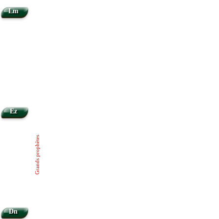
Lm
Ez
Grands prophètes
Dn