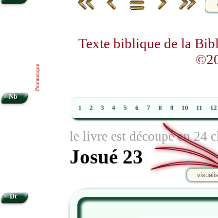
Texte biblique de la Bi
©20
Pentateuque
Nb
1
2
3
4
5
6
7
8
9
10
11
12
le livre est découpé en 24 c
Josué 23
visuali
Dt