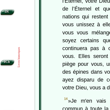
l'Éternel, votre Die
de l’Éternel et q
2R
nations qui resten
vous unissez à ell
vous vous mélang
soyez certains que
continuera pas à 
Livres historiques
vous. Elles seront
1Ch
piège pour vous, u
des épines dans vo
ayez disparu de ce
votre Dieu, vous a 
14
»Je m'en vais 
commun à toute la 