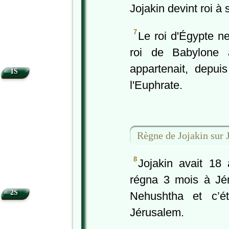
Jojakin devint roi à 
7
Le roi d'Égypte ne
roi de Babylone a
appartenait, depuis
1S
l'Euphrate.
Règne de Jojakin sur 
8
Jojakin avait 18 a
régna 3 mois à Jér
2S
Nehushtha et c’éta
Jérusalem.