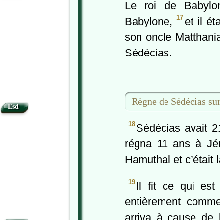
Le roi de Babylon
17
Babylone,
et il ét
son oncle Matthani
Sédécias.
Règne de Sédécias su
Esd
18
Sédécias avait 21 
régna 11 ans à Jér
Hamuthal et c’était l
19
Il fit ce qui es
entièrement comme 
arriva à cause de l