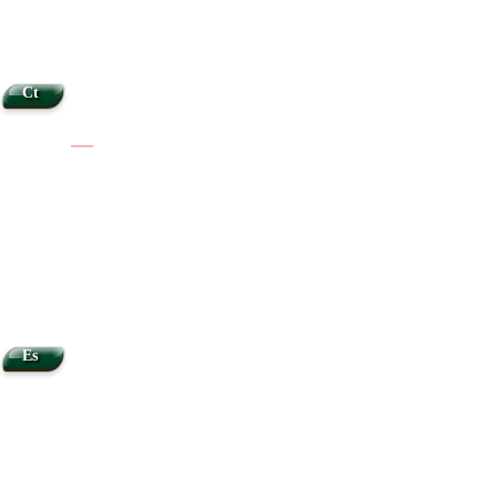
Ct
|
|
Es