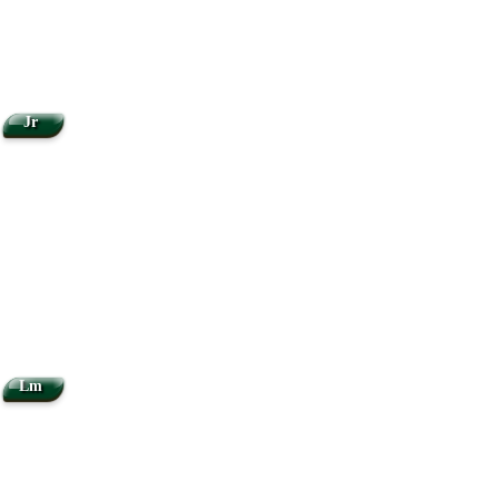
Jr
Lm