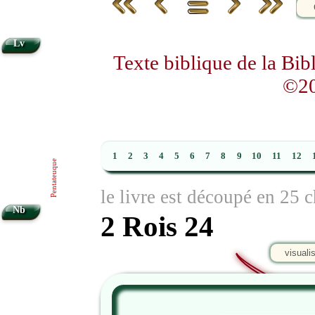
Lv
Texte biblique de la Bi
©20
1
2
3
4
5
6
7
8
9
10
11
12
Pentateuque
le livre est découpé en 25 c
Nb
2 Rois 24
visuali