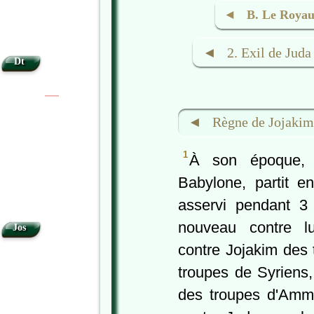
◄ B. Le Royaum
◄ 2. Exil de Juda
Dt
|
|
◄ Règne de Jojakim 
1
À son époque, 
Babylone, partit e
asservi pendant 3 
nouveau contre l
Jos
contre Jojakim des
troupes de Syriens
des troupes d'Ammo