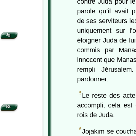
contre Juda pour le
parole qu’il avait 
de ses serviteurs l
uniquement sur l'or
Jg
éloigner Juda de lu
commis par Man
innocent que Manassé
rempli Jérusalem
pardonner.
5
Le reste des acte
accompli, cela est
Rt
rois de Juda.
6
Jojakim se coucha