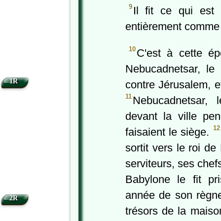
9
Il fit ce qui est
entièrement comme l’
10
C'est à cette ép
Nebucadnetsar, le 
1R
contre Jérusalem, et
11
Nebucadnetsar, l
devant la ville pe
12
faisaient le siège.
sortit vers le roi 
serviteurs, ses chef
Babylone le fit pri
•
année de son règn
2R
trésors de la maiso