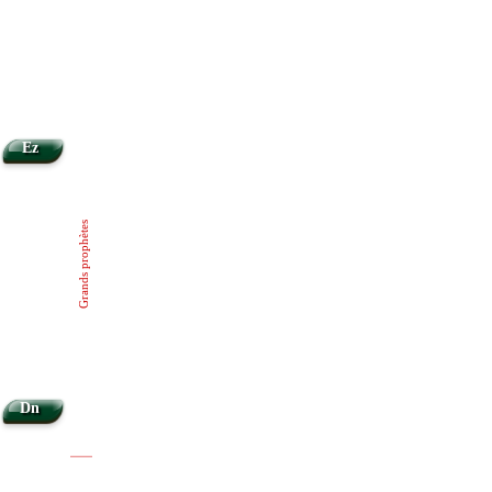
Ez
Grands prophètes
Dn
|
|