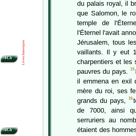
du palais royal, il 
que Salomon, le roi 
temple de l'Éter
l'Éternel l'avait an
Jérusalem, tous le
Livres historiques
vaillants. Il y eut
1Ch
charpentiers et les 
15
pauvres du pays.
il emmena en exil 
mère du roi, ses f
16
grands du pays,
de 7000, ainsi qu
serruriers au nom
étaient des hommes 
2Ch