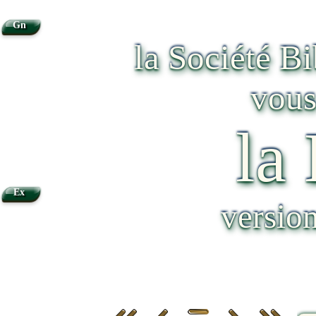
Gn
la Société B
vous
la
Ex
versio