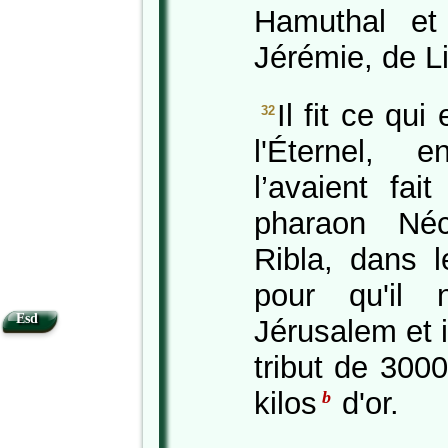
Hamuthal et 
Jérémie, de L
Il fit ce qu
32
l'Éternel, 
l’avaient fa
pharaon Néc
Ribla, dans 
pour qu'il
Esd
Jérusalem et 
tribut de 3000
kilos
d'or.
b