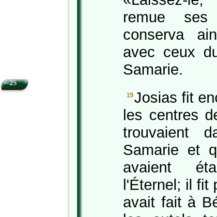
remue ses
conserva ai
avec ceux d
Samarie.
2S
Josias fit e
19
les centres d
trouvaient 
Samarie et qu
avaient éta
l'Éternel; il fi
avait fait à B