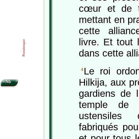
cœur et de 
mettant en pr
cette allian
livre. Et tou
Pentateuque
dans cette all
Le roi ordo
4
Hilkija, aux p
Nb
gardiens de l
temple de l
ustensiles
fabriqués pou
et pour tous l