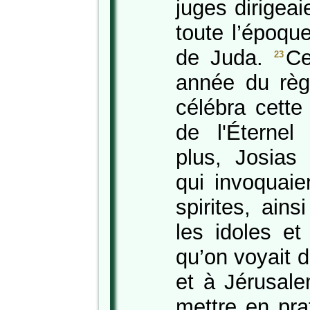
juges dirigeai
toute l’époque
de Juda.
Ce
23
année du règ
célébra cette
de l'Éterne
plus, Josias 
qui invoquaie
spirites, ain
les idoles et
qu’on voyait 
et à Jérusalem
mettre en pra