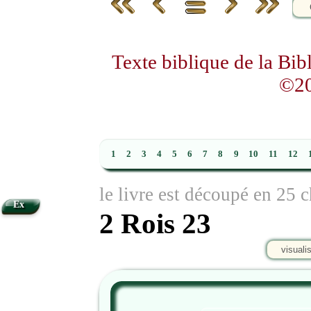
Texte biblique de la Bi
©20
1
2
3
4
5
6
7
8
9
10
11
12
le livre est découpé en 25 c
Ex
2 Rois 23
visuali