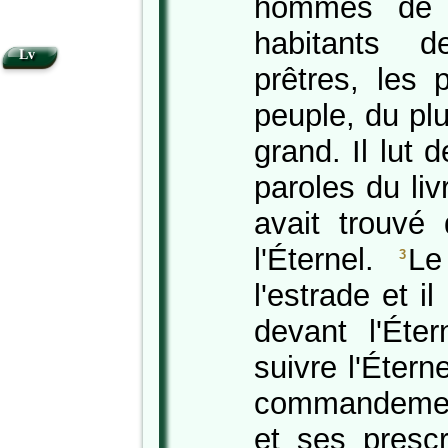
hommes de 
habitants d
Lv
prêtres, les 
peuple, du plu
grand. Il lut 
paroles du liv
avait trouvé
l'Éternel.
Le
3
l'estrade et i
devant l'Éter
suivre l'Étern
commandement
et ses prescr