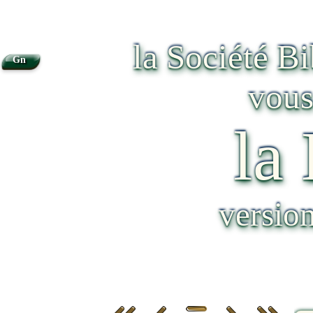
la Société B
Gn
vous
la
versio