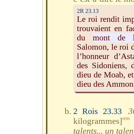
2R 23.13
Le roi rendit imp
trouvaient en fa
du
mont de l
Salomon, le roi d
l’honneur d’Ast
des Sidoniens, 
dieu de Moab, e
dieu des Ammoni
3
2 Rois 23.33
rem
kilogrammes]
talents... un talen