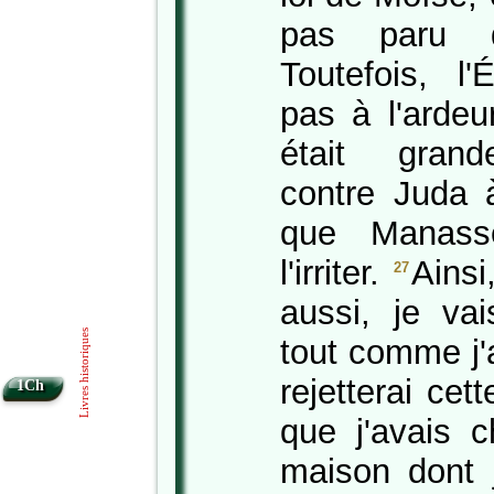
pas paru 
Toutefois, l
pas à l'ardeu
était gran
contre Juda 
que Manassé
l'irriter.
Ainsi
27
aussi, je vai
Livres historiques
tout comme j'a
rejetterai cet
1Ch
que j'avais c
maison dont j