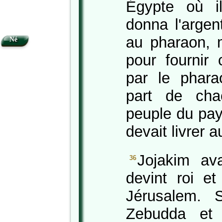
Égypte où i
donna l'argen
au pharaon, m
Né
pour fournir 
par le phara
part de cha
peuple du pays 
devait livrer 
Jojakim ava
36
devint roi e
Jérusalem. 
Zebudda et c