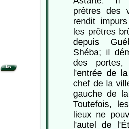
Astarté.
Il 
prêtres des v
rendit impurs
les prêtres b
depuis Gué
Shéba; il dém
des portes,
Jos
l'entrée de l
chef de la vill
gauche de la
Toutefois, le
lieux ne pou
l'autel de l'