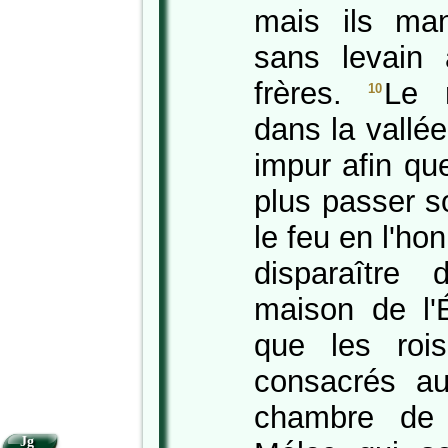
mais ils ma
sans levain 
frères.
Le r
10
dans la vallé
impur afin qu
plus passer so
le feu en l'h
disparaître
maison de l'
que les roi
consacrés au
chambre de 
Jg