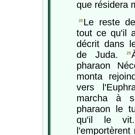
que résidera 
Le reste de
28
tout ce qu'il
décrit dans l
de Juda.
29
pharaon Néco
monta rejoind
vers l'Euphr
marcha à sa
pharaon le 
qu'il le v
l'emportèrent 