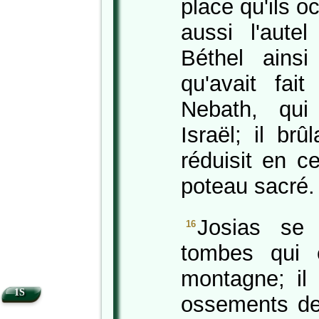
place qu'ils o
aussi l'aute
Béthel ains
qu'avait fai
Nebath, qui
Israël; il brû
réduisit en ce
poteau sacré.
Josias se 
16
tombes qui 
montagne; il
1S
ossements de