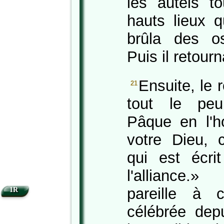
les autels t
hauts lieux q
brûla des o
Puis il retour
Ensuite, le 
21
tout le peu
Pâque en l'ho
votre Dieu,
qui est écri
l'alliance.
pareille à c
1R
célébrée dep