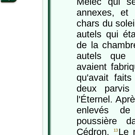
Mélec qui se
annexes, et 
chars du solei
autels qui ét
de la chambre
autels que 
avaient fabri
qu'avait fai
deux parvis
l'Éternel. Apr
enlevés de 
poussière d
Cédron.
Le 
13