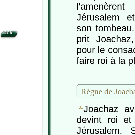
l'amenèren
Jérusalem et
son tombeau.
2Ch
prit Joachaz,
pour le consac
faire roi à la 
Règne de Joacha
Joachaz ava
31
devint roi e
Jérusalem. 