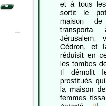
et à tous le
Dt
sortit le p
maison de 
transporta 
|
|
Jérusalem, 
Cédron, et là
réduisit en c
les tombes d
Il démolit 
prostitués qu
la maison de 
femmes tissai
8