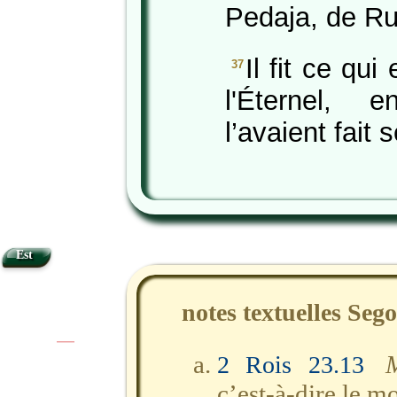
Pedaja, de R
Il fit ce qu
37
l'Éternel, 
l’avaient fait 
Est
notes textuelles Seg
|
|
2 Rois 23.13
c’est-à-dire le m