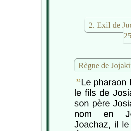
2. Exil de J
2
Règne de Joja
Le pharaon N
34
le fils de Jos
son père Josi
nom en Jo
Joachaz, il le