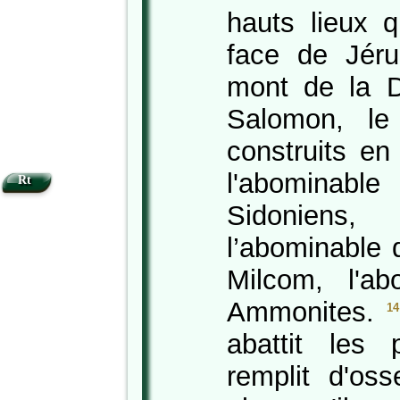
hauts lieux q
face de Jéru
mont de la D
Salomon, le 
construits en
l'abomina
Rt
Sidonien
l’abominable 
Milcom, l'a
Ammonites.
14
abattit les
remplit d'os