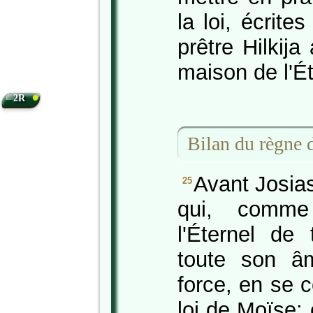
la loi, écrite
prêtre Hilkija
maison de l'Ét
•
2R
Bilan du règne 
Avant Josias
25
qui, comme
l'Éternel de
toute son â
force, en se 
loi de Moïse; e