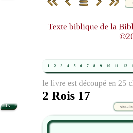
Texte biblique de la Bi
©20
1
2
3
4
5
6
7
8
9
10
11
12
le livre est découpé en 25 c
2 Rois 17
Lv
visuali