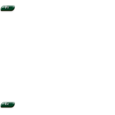
Pr
Ec