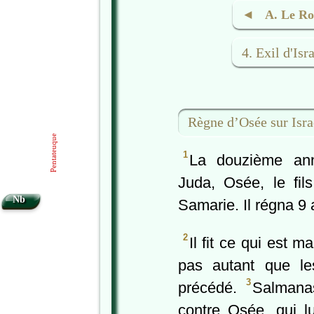
◄ A. Le Roya
4. Exil d'Isr
Règne d’Osée sur Isra
Pentateuque
1
La douzième an
Juda, Osée, le fils
Nb
Samarie. Il régna 9 
2
Il fit ce qui est m
pas autant que les
3
précédé.
Salmanas
contre Osée, qui lu