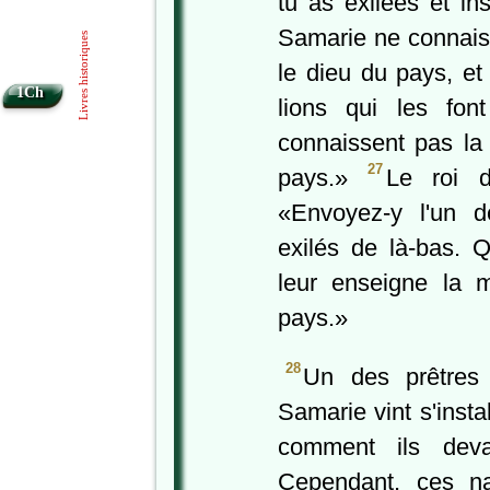
tu as exilées et ins
Samarie ne connais
Livres historiques
le dieu du pays, et
1Ch
lions qui les fon
connaissent pas la
27
pays.»
Le roi d
«Envoyez-y l'un 
exilés de là-bas. Qu'
leur enseigne la m
pays.»
28
Un des prêtres 
Samarie vint s'insta
comment ils devai
Cependant, ces na