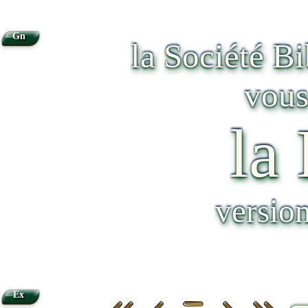
Gn
la Société B
vous
la
versio
Ex