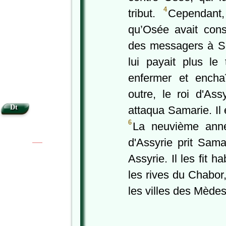
4
tribut.
Cependant,
qu’Osée avait cons
des messagers à So,
lui payait plus le t
enfermer et ench
outre, le roi d'Ass
Dt
attaqua Samarie. Il 
6
La neuvième anné
d'Assyrie prit Samar
|
|
Assyrie. Il les fit 
les rives du Chabor
les villes des Mèdes