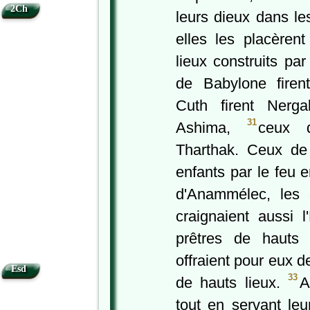
2Ch
leurs dieux dans les
elles les placèren
lieux construits pa
de Babylone firen
Cuth firent Nerg
31
Ashima,
ceux d
Tharthak. Ceux de 
enfants par le feu 
d'Anammélec, les
craignaient aussi l
prêtres de hauts 
offraient pour eux d
Esd
33
de hauts lieux.
A
tout en servant le