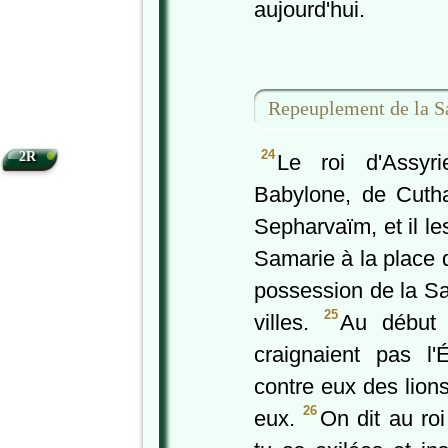
aujourd'hui.
Repeuplement de la S
•
24
2R
Le roi d'Assyr
Babylone, de Cuth
Sepharvaïm, et il les
Samarie à la place d
possession de la Sa
25
villes.
Au début d
craignaient pas l'
contre eux des lions
26
eux.
On dit au ro