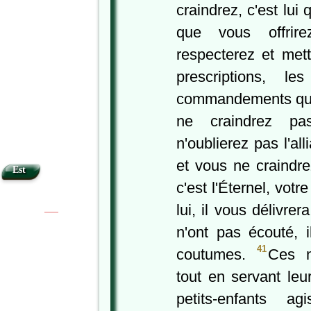
craindrez, c'est lui
que vous offrir
respecterez et mett
prescriptions, l
commandements qu'il
ne craindrez pa
n'oublierez pas l'al
et vous ne craindr
Est
c'est l'Éternel, vot
lui, il vous délivr
|
|
n'ont pas écouté, i
41
coutumes.
Ces na
tout en servant leur
petits-enfants ag