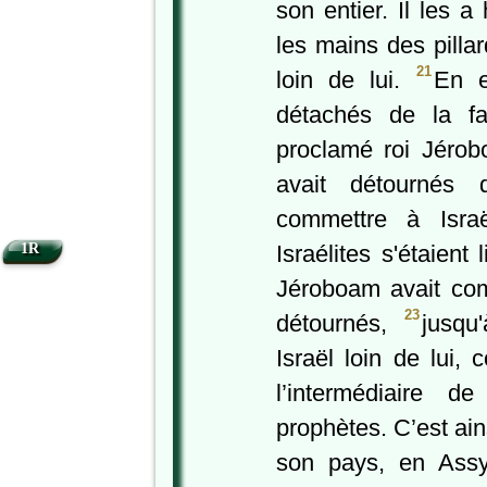
son entier. Il les a 
les mains des pillar
21
loin de lui.
En ef
détachés de la fa
proclamé roi Jérob
avait détournés d
commettre à Isr
1R
Israélites s'étaient
Jéroboam avait com
23
détournés,
jusqu
Israël loin de lui,
l’intermédiaire d
prophètes. C’est ains
son pays, en Assyr