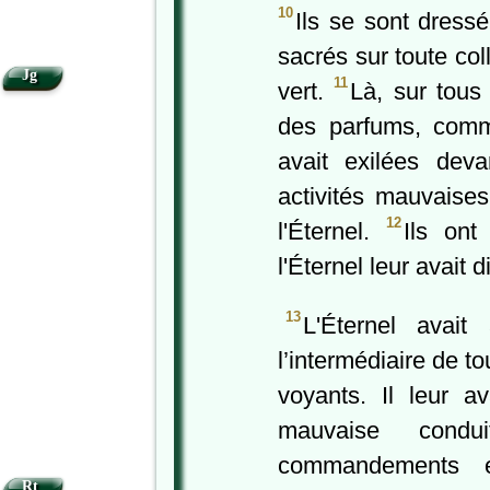
10
Ils se sont dress
sacrés sur toute col
Jg
11
vert.
Là, sur tous 
des parfums, comme
avait exilées dev
activités mauvaises,
12
l'Éternel.
Ils ont
l'Éternel leur avait 
13
L'Éternel avait
l’intermédiaire de t
voyants. Il leur a
mauvaise cond
commandements e
Rt