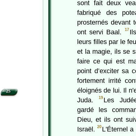
sont fait deux vea
fabriqué des pote
prosternés devant t
17
ont servi Baal.
Il
leurs filles par le fe
et la magie, ils s
faire ce qui est m
point d’exciter sa 
fortement irrité con
éloignés de lui. Il n
2S
19
Juda.
Les Judé
gardé les command
Dieu, et ils ont su
20
Israël.
L'Éternel a 