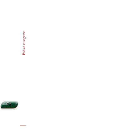
Poésie et sagesse
Ct
|
|