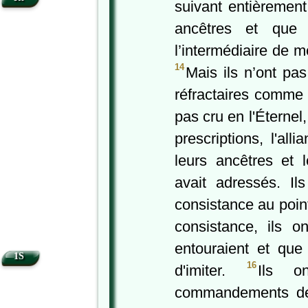
suivant entièrement
ancêtres et que
l’intermédiaire de m
14
Mais ils n’ont pa
réfractaires comme 
pas cru en l'Éternel
prescriptions, l'all
leurs ancêtres et l
avait adressés. Il
consistance au poi
consistance, ils o
entouraient et que 
1S
16
d'imiter.
Ils o
commandements de l