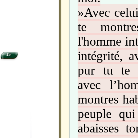
»Avec celui
te montre
l'homme int
intégrité, 
1S
pur tu te 
avec l’ho
montres hab
peuple qui 
abaisses to