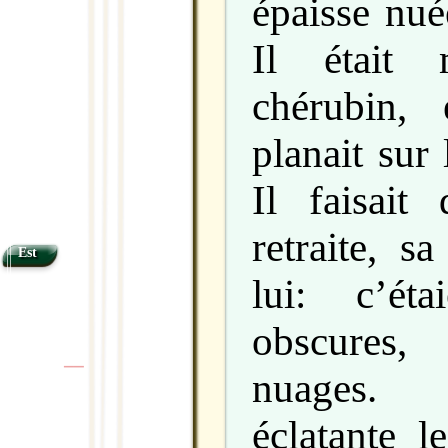
épaisse nué
Il était
chérubin, 
planait sur 
Il faisait
retraite, s
Est
lui: c’ét
obscures
nuages.
|
|
éclatante l