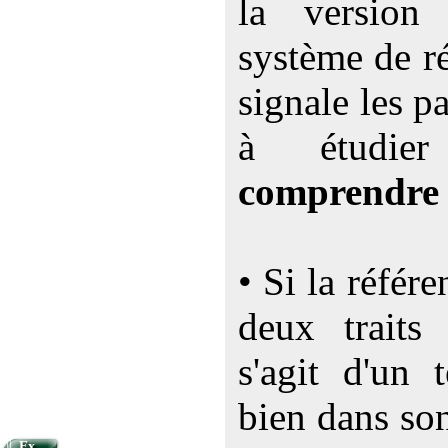
la versio
système de ré
signale les p
à étudi
comprendre
• Si la référ
deux traits 
s'agit d'un 
bien dans so
Ex