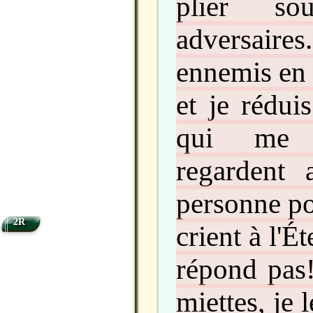
plier s
adversair
ennemis en 
et je rédui
qui me d
regardent 
personne po
2R
crient à l'Ét
répond pas!
miettes, je 