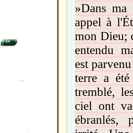
»Dans ma dé
appel à l'Ét
mon Dieu; d
Dt
entendu m
est parvenu 
terre a été
|
|
tremblé, l
ciel ont va
ébranlés, p