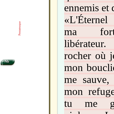
ennemis et d
«L'Éternel
Pentateuque
ma fort
libérateu
rocher où j
Nb
mon bouclie
me sauve,
mon refug
tu me ga