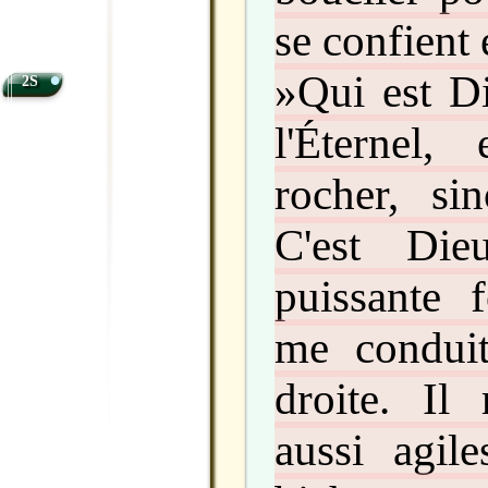
se confient 
•
»Qui est D
2S
l'Éternel
rocher, si
C'est Di
puissante f
me condui
droite. Il
aussi agil