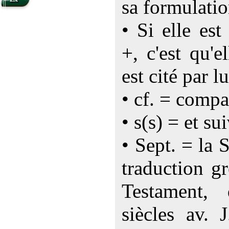
sa formulatio
• Si elle es
+, c'est qu'e
est cité par lu
• cf. = compa
• s(s) = et su
• Sept. = la 
traduction g
Testament,
siècles av. 