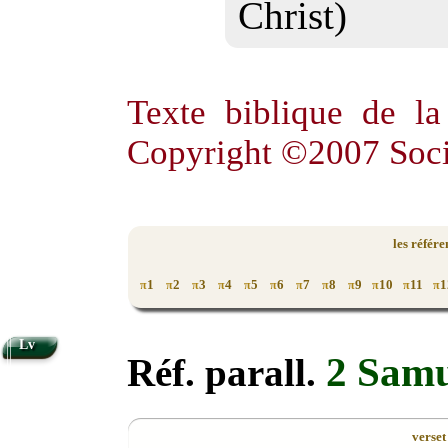
Christ)
Texte biblique de l
Copyright ©2007 Soci
les référ
1
2
3
4
5
6
7
8
9
10
11
1
π
π
π
π
π
π
π
π
π
π
π
π
Lv
2 Samu
Réf. parall.
verset 