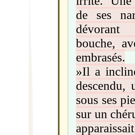
irrité. Une
de ses na
dévorant 
bouche, av
embrasés.
»Il a inclin
descendu, 
sous ses pie
sur un chérub
apparaissa