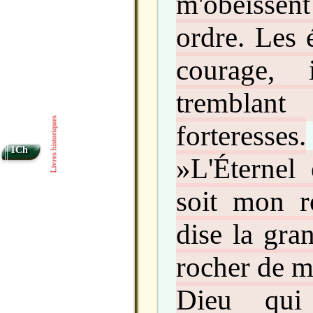
m'obéisse
ordre. Les 
courage, 
trembla
Livres historiques
forteresses.
1Ch
»L'Éternel 
soit mon r
dise la gra
rocher de m
Dieu qui