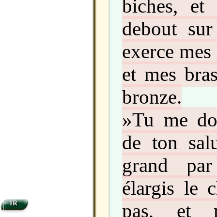
biches, et 
debout sur 
exerce mes
et mes bras
bronze.
»Tu me don
de ton salu
grand par
élargis le
pas, et 
1R