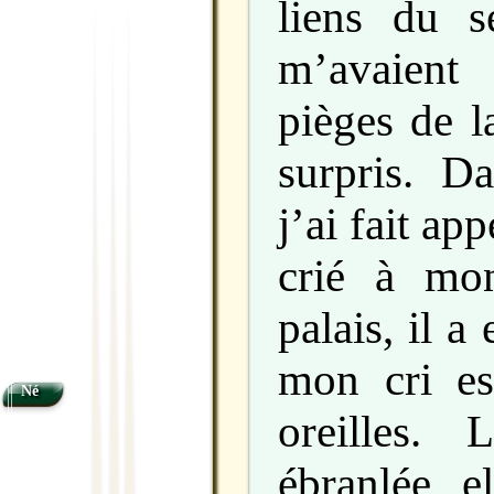
liens du s
m’avaient
pièges de l
surpris. D
j’ai fait app
crié à mo
palais, il 
mon cri es
Né
oreilles.
ébranlée, e