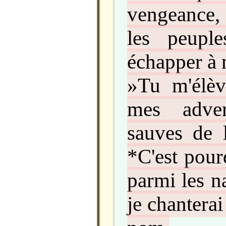
vengeance,
les peupl
échapper à
»Tu m'élèv
mes adver
sauves de 
*C'est pour
parmi les na
je chanterai