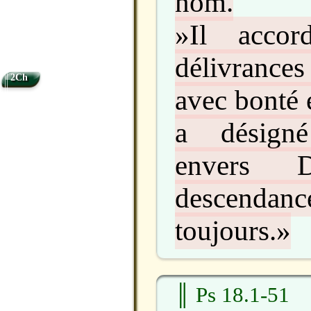
nom.
»Il accor
délivrances 
2Ch
avec bonté 
a désigné
envers 
descen
toujours.»
║ Ps 18.1-51