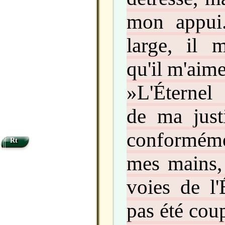
mon appui
large, il 
qu'il m'aime
»L'Éternel
de ma justi
conformémen
Rt
mes mains, 
voies de l'
pas été cou