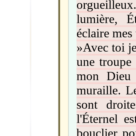
orgueilleu
lumière, Ét
éclaire mes 
»Avec toi j
une troupe 
mon Dieu 
muraille. L
sont droit
l'Éternel e
bouclier po