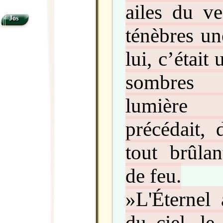
ailes du ve
Jos
ténèbres un
lui, c’était
sombres
lumière 
précédait, 
tout brûla
de feu.
»L'Éternel
du ciel, le