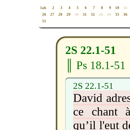
1a
b
2
3
4
5
6
7
8
9
10
11
26
27
28
29
30
31
32
33
34
35
36
51
2S 22.1-51
║ Ps 18.1-51
2S 22.1-51
David adres
ce chant à
qu’il l'eut 