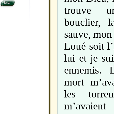
Esd
trouve 
bouclier, 
sauve, mon
Loué soit l’
lui et je s
ennemis. 
mort m’ava
les torren
m’avaient