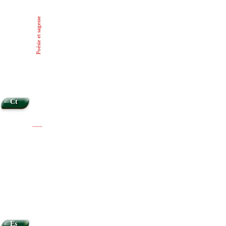
Poésie et sagesse
Ct
|
|
•
Es