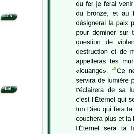
du fer je ferai veni
du bronze, et au l
2Ch
désignerai la paix p
pour dominer sur 
question de viol
destruction et de m
appelleras tes mur
19
«louange».
Ce ne
servira de lumière p
Esd
t'éclairera de sa l
c’est l'Éternel qui s
ton Dieu qui fera t
couchera plus et ta 
l'Éternel sera ta 