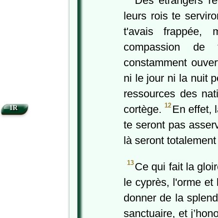
Des étrangers rec
leurs rois te servir
t'avais frappée,
compassion de 
constamment ouvert
ni le jour ni la nuit 
ressources des nati
12
cortège.
En effet, 
1R
te seront pas asserv
là seront totalement
13
Ce qui fait la glo
le cyprès, l'orme et
donner de la splen
sanctuaire, et j’hono