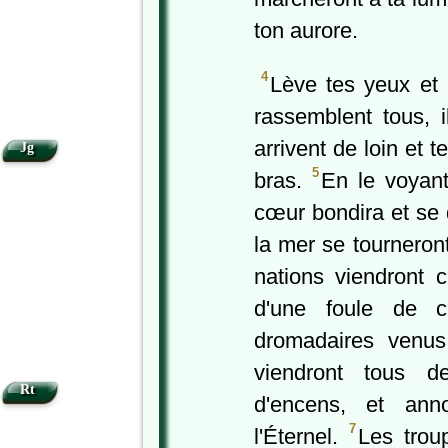
ton aurore.
4
Lève tes yeux et 
rassemblent tous, il
arrivent de loin et t
Jg
5
bras.
En le voyant
cœur bondira et se d
la mer se tourneront
nations viendront 
d'une foule de c
dromadaires venus
viendront tous d
Rt
d'encens, et ann
7
l'Éternel.
Les trou