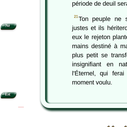
période de deuil ser
21
Ton peuple ne 
Né
justes et ils hérite
eux le rejeton plan
mains destiné à m
plus petit se trans
insignifiant en na
l'Éternel, qui fera
moment voulu.
Est
|
|