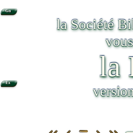
Gn
la Société B
vous
la
Ex
versio