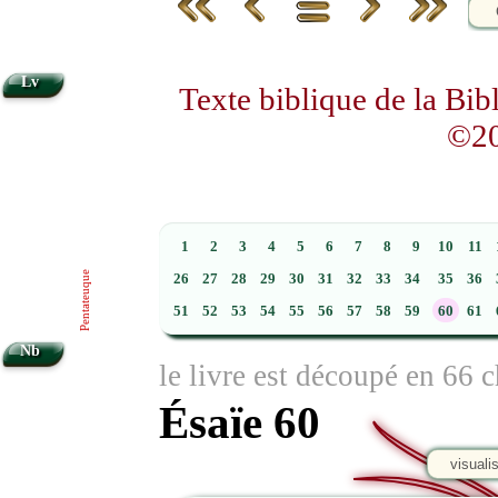
Lv
Texte biblique de la Bi
©20
1
2
3
4
5
6
7
8
9
10
11
Pentateuque
26
27
28
29
30
31
32
33
34
35
36
51
52
53
54
55
56
57
58
59
60
61
Nb
le livre est découpé en 66 c
Ésaïe 60
visuali