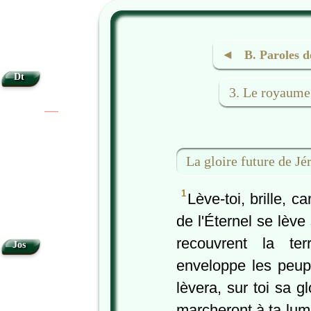
◄ B. Paroles de
Dt
3. Le royaume
|
|
La gloire future de J
1
Lève-toi, brille, ca
de l'Éternel se lève 
recouvrent la ter
Jos
enveloppe les peupl
lèvera, sur toi sa g
marcheront à ta lumi