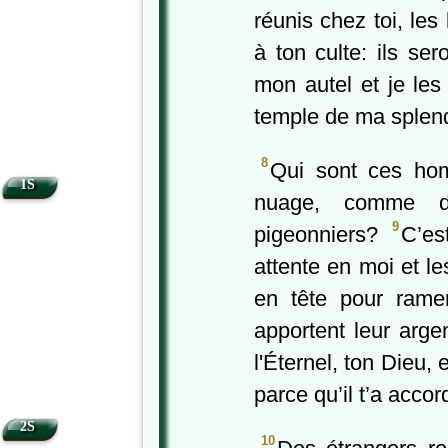
réunis chez toi, les
à ton culte: ils ser
mon autel et je les 
temple de ma splen
8
Qui sont ces ho
1S
nuage, comme d
9
pigeonniers?
C’es
attente en moi et le
en tête pour ramen
apportent leur arge
l'Éternel, ton Dieu, 
parce qu’il t’a accor
2S
10