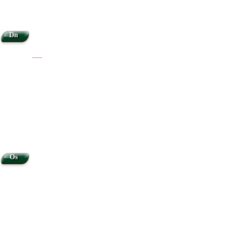
Dn
|
|
Os