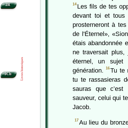
14
2R
Les fils de tes op
devant toi et tous
prosterneront à tes 
de l'Éternel», «Sio
étais abandonnée e
ne traversait plus,
Livres historiques
éternel, un sujet
16
génération.
Tu te 
1Ch
tu te rassasieras d
sauras que c’est m
sauveur, celui qui t
Jacob.
17
Au lieu du bronze 