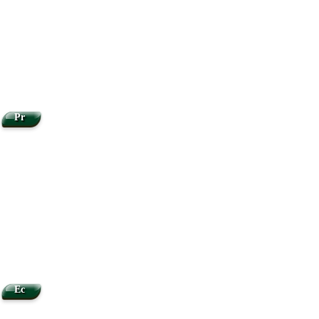
Pr
Ec