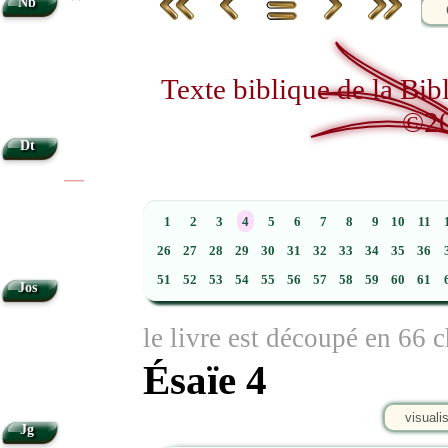
Nb
Texte biblique de la Bi
©20
Dt
|
|
1
2
3
4
5
6
7
8
9
10
11
26
27
28
29
30
31
32
33
34
35
36
51
52
53
54
55
56
57
58
59
60
61
Jos
le livre est découpé en 66 c
Ésaïe 4
visuali
Jg