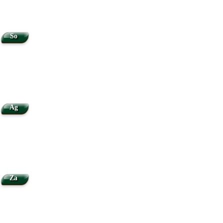
So
Ag
Za