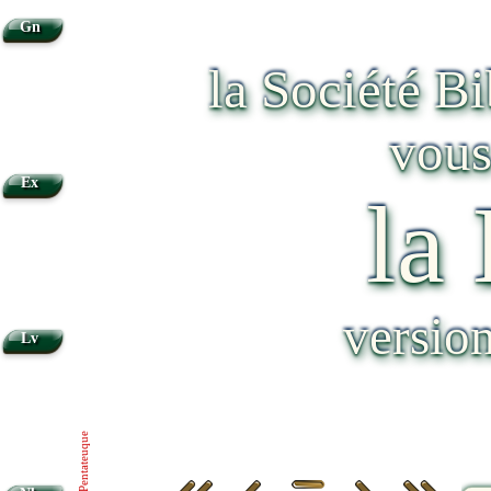
Gn
la Société B
vous
Ex
la
versio
Lv
Pentateuque