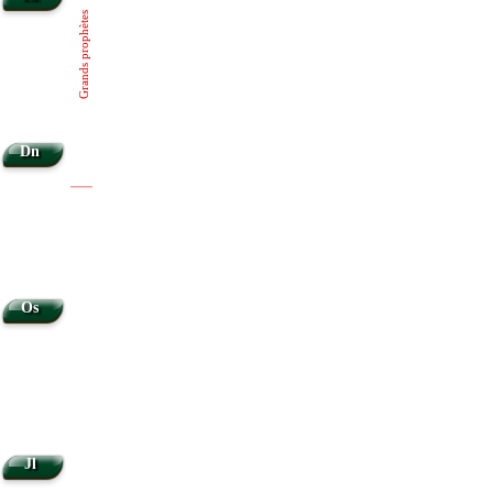
Grands prophètes
Dn
|
|
Os
Jl