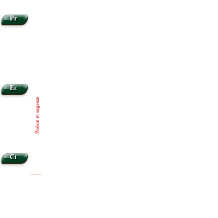
Pr
Ec
Poésie et sagesse
Ct
|
|