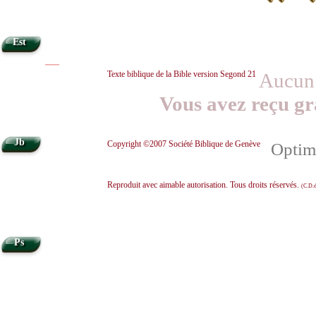
Est
|
|
Texte biblique de la Bible version Segond 21
Aucun 
Vous avez reçu gr
Jb
Copyright ©2007 Société Biblique de Genève
Optimi
Reproduit avec aimable autorisation. Tous droits réservés.
(C.D.d
Ps