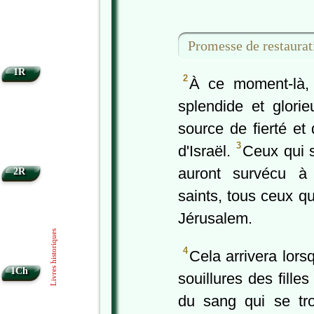
Promesse de restaurat
1R
2
À ce moment-là, 
splendide et glorie
source de fierté et
3
d'Israël.
Ceux qui s
auront survécu à
2R
saints, tous ceux qu
Jérusalem.
Livres historiques
4
Cela arrivera lors
1Ch
souillures des fille
du sang qui se tro