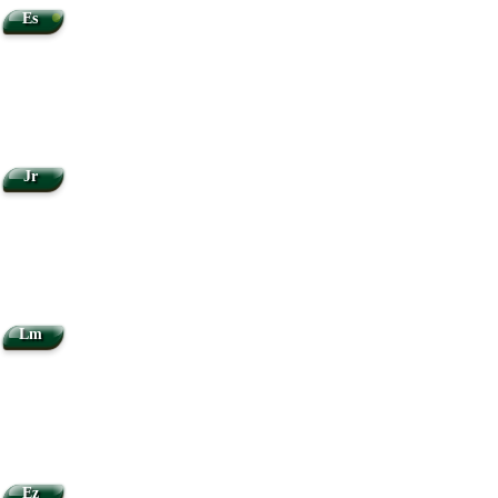
•
Es
Jr
Lm
Ez