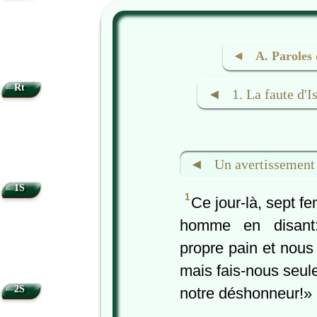
◄ A. Paroles 
Rt
◄ 1. La faute d'Is
◄ Un avertissement 
1S
1
Ce jour-là, sept 
homme en disant
propre pain et nous
mais fais-nous seul
2S
notre déshonneur!»