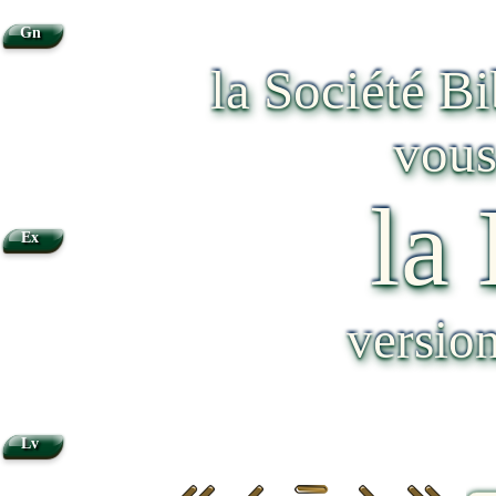
Gn
la Société B
vous
la
Ex
versio
Lv