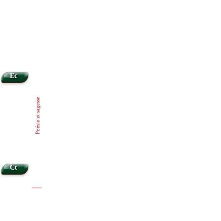
Ec
Poésie et sagesse
Ct
|
|