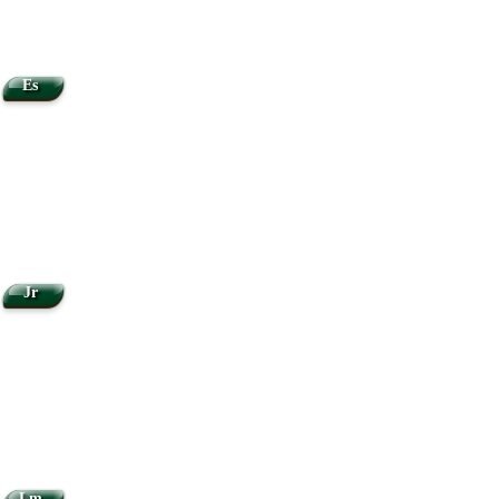
Es
Jr
Lm