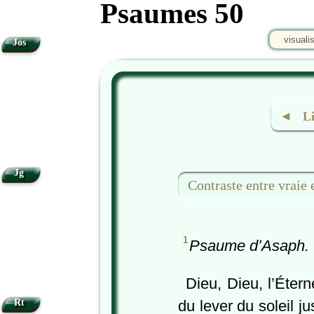
Psaumes 50
visuali
Jos
◄ Liv
Jg
Contraste entre vraie 
1
Psaume d’Asaph.
Dieu, Dieu, l’Étern
Rt
du lever du soleil j