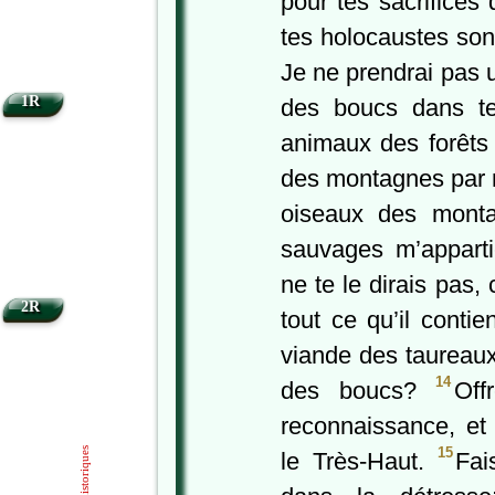
pour tes sacrifices 
tes holocaustes so
Je ne prendrai pas 
1R
des boucs dans te
animaux des forêts 
des montagnes par m
oiseaux des monta
sauvages m’appart
ne te le dirais pas,
2R
tout ce qu’il contie
viande des taureaux
14
des boucs?
Off
reconnaissance, et
15
Livres historiques
le Très-Haut.
Fai