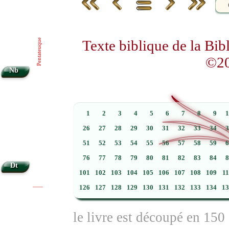
Texte biblique de la Bi
Pentateuque
©20
Nb
1
2
3
4
5
6
7
8
9
1
26
27
28
29
30
31
32
33
34
3
51
52
53
54
55
56
57
58
59
6
76
77
78
79
80
81
82
83
84
8
Dt
101
102
103
104
105
106
107
108
109
1
126
127
128
129
130
131
132
133
134
13
|
|
le livre est découpé en 150