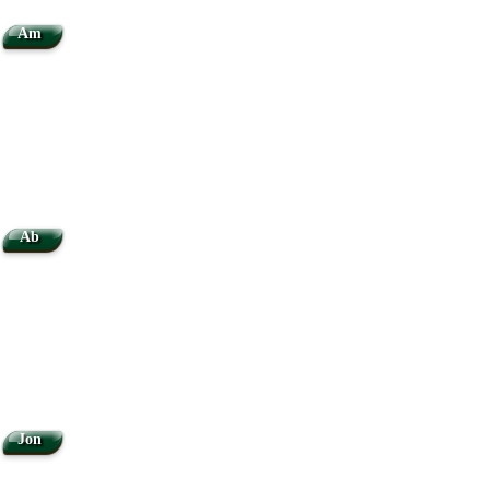
Am
Ab
Jon