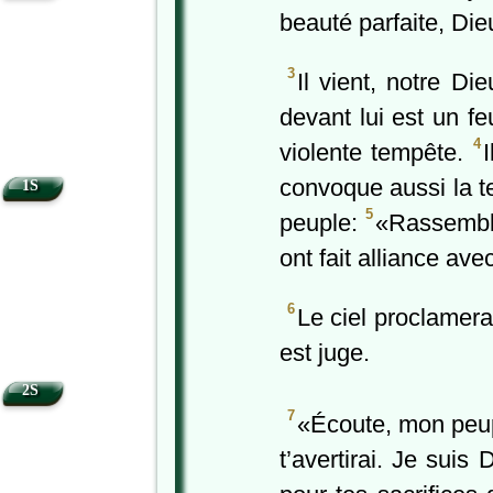
beauté parfaite, Die
3
Il vient, notre Die
devant lui est un fe
4
violente tempête.
convoque aussi la t
1S
5
peuple:
«Rassemble
ont fait alliance ave
6
Le ciel proclamera 
est juge.
2S
7
«Écoute, mon peuple
t’avertirai. Je suis