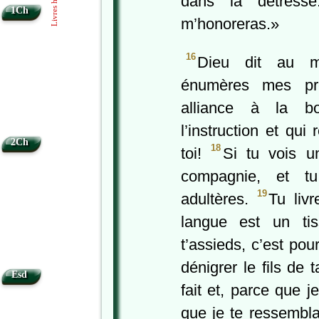
dans la détresse
1Ch
m’honoreras.»
16
Dieu dit au m
énumères mes pre
alliance à la 
l’instruction et qui
2Ch
18
toi!
Si tu vois u
compagnie, et t
19
adultères.
Tu liv
langue est un ti
t’assieds, c’est pou
dénigrer le fils de
Esd
fait et, parce que je
que je te ressembla