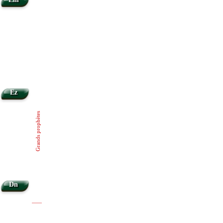
Ez
Grands prophètes
Dn
|
|