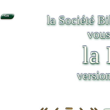
la Société B
Gn
vous
la
versio