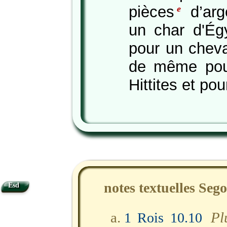
pièces
d’arge
e
un char d'Ég
pour un cheva
de même pour
Hittites et pou
notes textuelles Seg
Esd
Pl
1 Rois 10.10