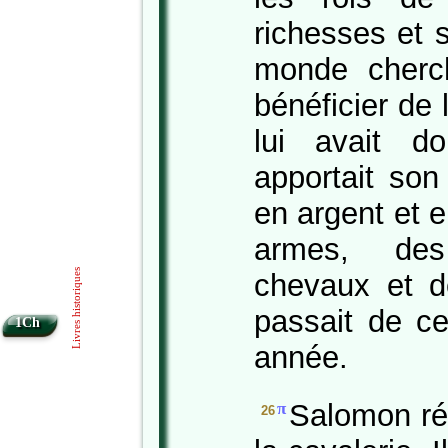
richesses et
monde cherch
bénéficier de
lui avait d
apportait son
en argent et e
armes, de
Livres historiques
chevaux et d
passait de c
1Ch
année.
Salomon ré
π
26