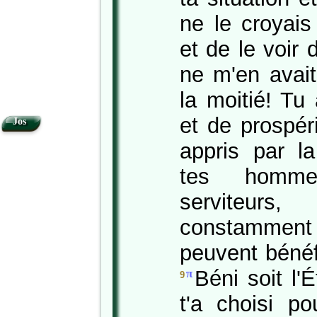
ne le croyais
et de le voir
ne m'en avai
la moitié! Tu
et de prospér
Jos
appris par l
tes homme
serviteurs,
constammen
peuvent bénéf
Béni soit l'É
π
9
t'a choisi po