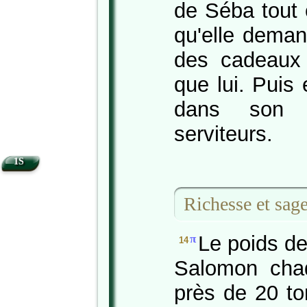
de Séba tout 
qu'elle demand
des cadeaux 
que lui. Puis e
dans son 
serviteurs.
1S
Richesse et sag
Le poids de 
π
14
Salomon cha
près de 20 t