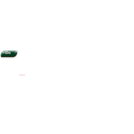
Dn
|
|