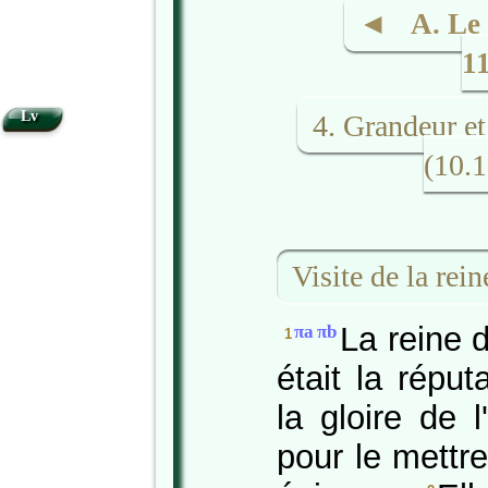
◄ A. Le 
1
Lv
4. Grandeur e
(10.
Visite de la rei
La reine 
πa
πb
1
était la répu
la gloire de l
pour le mettr