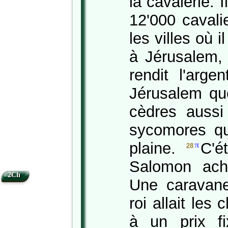
la cavalerie. 
12'000 cavali
les villes où i
à Jérusalem,
rendit l'arg
Jérusalem que
cèdres auss
sycomores qu
plaine.
C'é
π
28
Salomon ach
2Ch
Une caravan
roi allait les
à un prix f