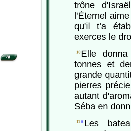
trône d'Isra
l'Éternel aime
qu'il t'a éta
exerces le droi
Elle donna
10
Jg
tonnes et de
grande quanti
pierres précie
autant d'arom
Séba en donn
Les bate
π
11