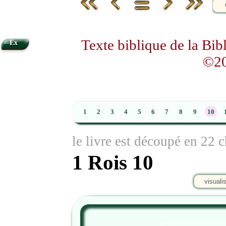
Texte biblique de la Bi
Ex
©20
1
2
3
4
5
6
7
8
9
10
le livre est découpé en 22 c
1 Rois 10
visuali