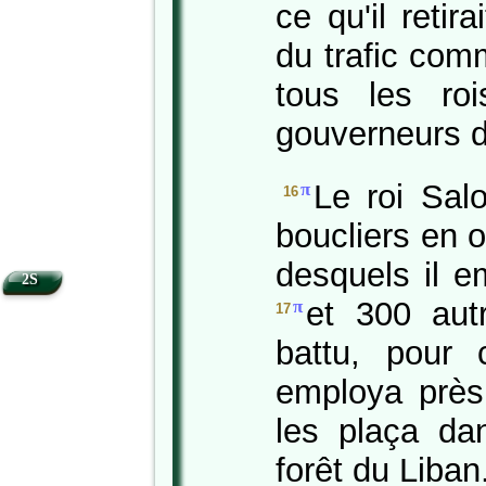
ce qu'il retir
du trafic com
tous les ro
gouverneurs d
Le roi Sal
π
16
boucliers en 
desquels il e
2S
et 300 aut
π
17
battu, pour 
employa près
les plaça da
forêt du Liban