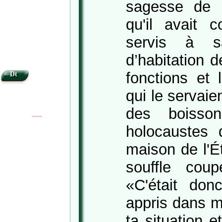
sagesse de 
qu'il avait c
servis à s
d’habitation d
fonctions et
Dt
qui le servai
des boisso
|
|
holocaustes q
maison de l'Ét
souffle co
«C'était don
appris dans m
ta situation 