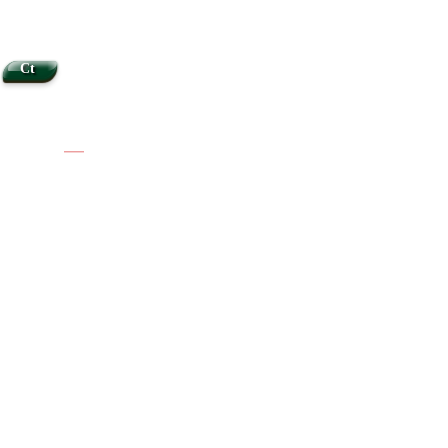
Ct
|
|