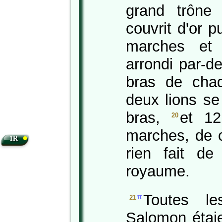
grand trône 
couvrit d'or p
marches et 
arrondi par-de
bras de cha
deux lions se
bras,
et 12
20
marches, de 
•
1R
rien fait de
royaume.
Toutes l
π
21
Salomon étaie