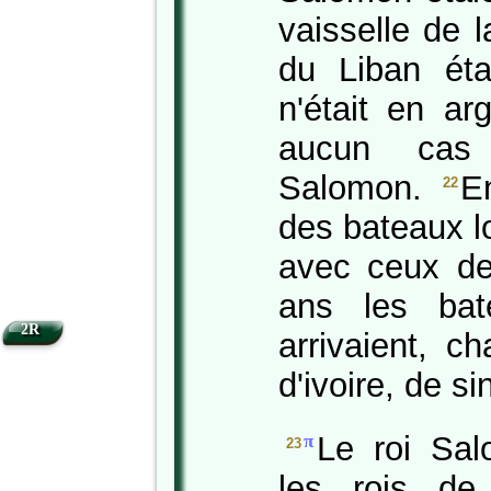
vaisselle de 
du Liban éta
n'était en ar
aucun cas
Salomon.
En
22
des bateaux l
avec ceux de
ans les bate
2R
arrivaient, ch
d'ivoire, de s
Le roi Sa
π
23
les rois de