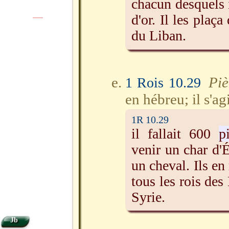
chacun desquels
d'or. Il les plaç
|
|
du Liban.
Piè
1 Rois 10.29
en hébreu; il s'a
1R 10.29
il fallait 600
p
venir un char d'
un cheval. Ils e
tous les rois des 
Syrie.
Jb