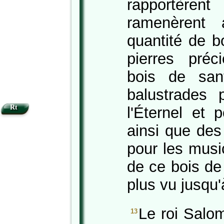
rapportèren
ramenèrent 
quantité de b
pierres pré
bois de sant
balustrades
Rt
l'Éternel et 
ainsi que des
pour les music
de ce bois de 
plus vu jusqu'
Le roi Salo
13