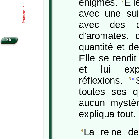
énigmes.
Ell
2
Pentateuque
avec une sui
avec des c
d’aromates, 
Nb
quantité et d
Elle se rendi
et lui ex
réflexions.
π
3
toutes ses qu
aucun mystère
expliqua tout.
La reine de
4