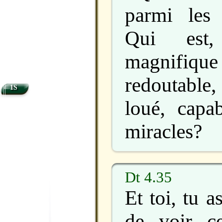
parmi les 
Qui est
magnifiqu
redoutabl
1S
loué, capa
miracles?
Dt 4.35
Et toi, tu a
de voir c