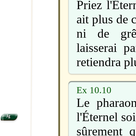
Priez l'Éter
ait plus de
ni de grê
laisserai p
retiendra pl
Ex 10.10
Le pharaon
l'Éternel so
Jg
sûrement q