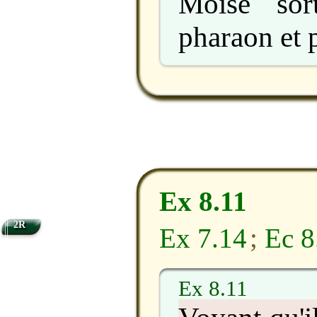
Moïse sor
pharaon et p
Ex 8.11
2R
Ex 7.14
;
Ec 8
Ex 8.11