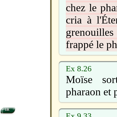
chez le pha
cria à l'Ét
grenouille
frappé le p
Ex 8.26
Moïse sor
pharaon et p
1R
Ex 9.33