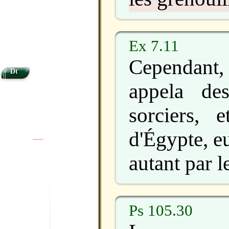
Ex 7.11
Cependan
Dt
appela de
sorciers, 
d'Égypte, eu
|
|
autant par l
Ps 105.30