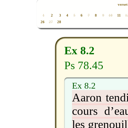
verset 
1
2
3
4
5
6
7
8
9
10
11
1
26
27
28
Ex 8.2
Ps 78.45
Ex 8.2
Aaron tendi
cours d’ea
les grenouil