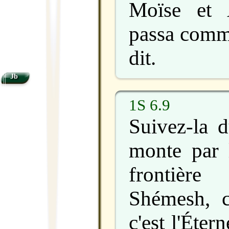
Moïse et 
passa comme
dit.
Jb
1S 6.9
Suivez-la d
monte par 
frontièr
Shémesh, c
c'est l'Éter