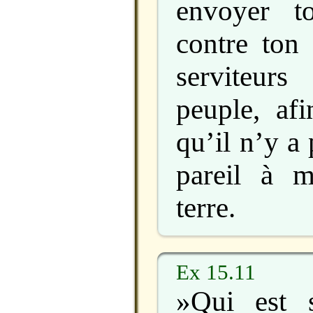
envoyer t
contre ton 
serviteur
peuple, af
qu’il n’y a
pareil à m
terre.
Ex 15.11
»Qui est 