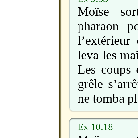
Moïse sor
pharaon p
l’extérieur 
leva les mai
Les coups d
grêle s’arrê
ne tomba plu
Ex 10.18