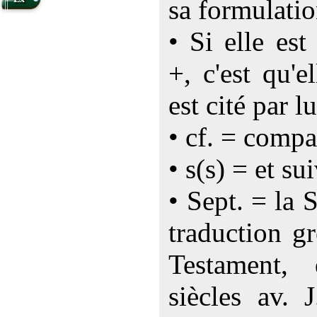
sa formulatio
• Si elle es
+, c'est qu'e
est cité par lu
• cf. = compa
• s(s) = et su
• Sept. = la 
traduction g
Testament,
siècles av. 