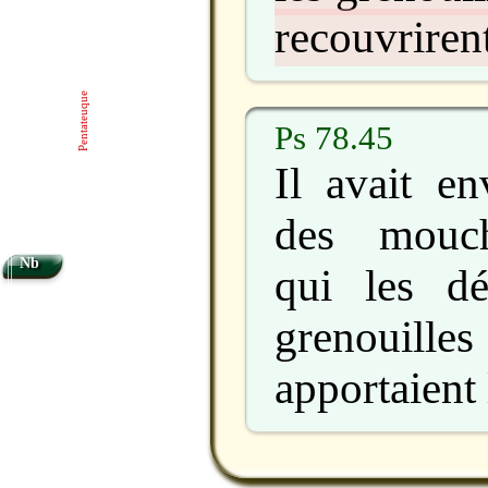
recouvrirent
Pentateuque
Ps 78.45
Il avait e
des mouch
Nb
qui les dé
grenouil
apportaient 