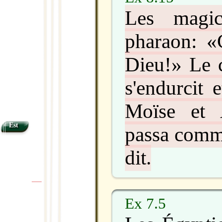
Les magic
pharaon: «C
Dieu!» Le 
s'endurcit 
Moïse et 
Est
passa comme
dit.
|
|
Ex 7.5