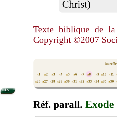
Christ)
Texte biblique de l
Copyright ©2007 Soci
les réfé
1
2
3
4
5
6
7
8
9
10
11
π
π
π
π
π
π
π
π
π
π
π
26
27
28
29
30
31
32
33
34
35
36
π
π
π
π
π
π
π
π
π
π
π
Lv
Exode 
Réf. parall.