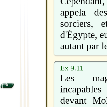
Cependan
appela de
sorciers, 
d'Égypte, eu
autant par l
Ex 9.11
Les magi
Né
incapables
devant Mo