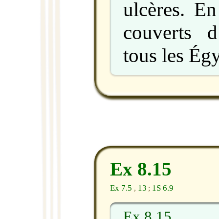
ulcères. En 
couverts 
tous les Égy
Ex 8.15
Ex 7.5
13
1S 6.9
,
;
Ex 8.15