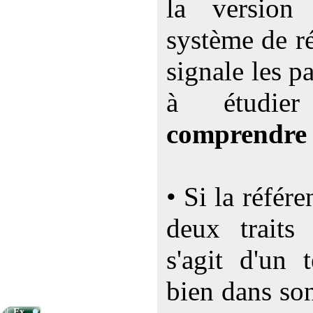
la versio
système de ré
signale les p
à étudi
comprendre
• Si la référ
deux traits 
s'agit d'un 
bien dans so
•
Ex