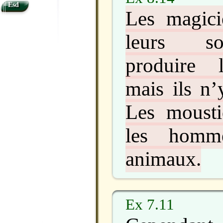
Esd
Les magici
leurs so
produire 
mais ils n’
Les mousti
les homm
animaux.
Ex 7.11