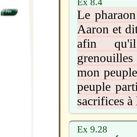
Ex 8.4
Le pharaon
Jos
Aaron et dit
afin qu'i
grenouill
mon peuple, 
peuple part
sacrifices à 
Ex 9.28