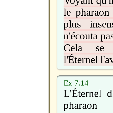
Voyant qu'il
le pharaon
plus insen
n'écouta pa
Cela se
l'Éternel l'av
Ex 7.14
L'Éternel 
pharao