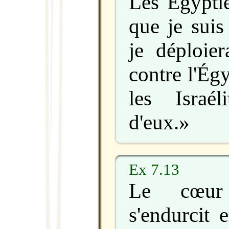
Les Égyptie
que je suis
je déploie
contre l'Égy
les Israé
d'eux.»
Ex 7.13
Le cœur
s'endurcit 