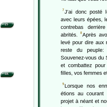
7
J’ai donc posté l
avec leurs épées, l
2S
contrebas derrière
8
abrités.
Après avo
levé pour dire aux 
reste du peuple:
Souvenez-vous du S
et combattez pour 
filles, vos femmes 
1R
9
Lorsque nos enn
étions au courant 
projet à néant et 