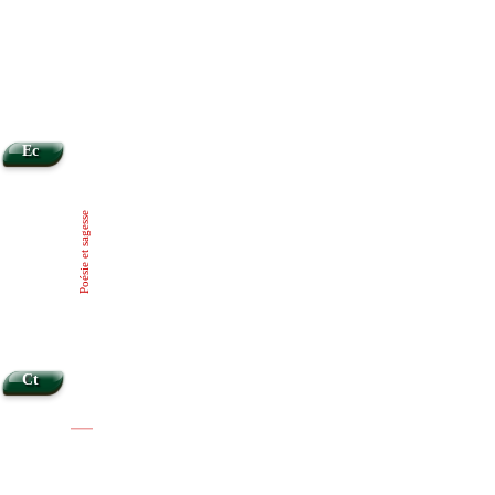
Ec
Poésie et sagesse
Ct
|
|