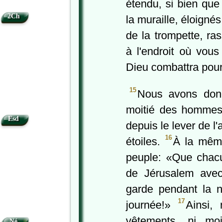
étendu, si bien qu
2Ch
la muraille, éloigné
de la trompette, r
à l'endroit où vous
Dieu combattra pou
15
Nous avons donc 
moitié des hommes 
Esd
depuis le lever de l'
16
étoiles.
À la même
peuple: «Que chacun
de Jérusalem avec
garde pendant la nu
17
journée!»
Ainsi,
•
vêtements, ni mo
Né