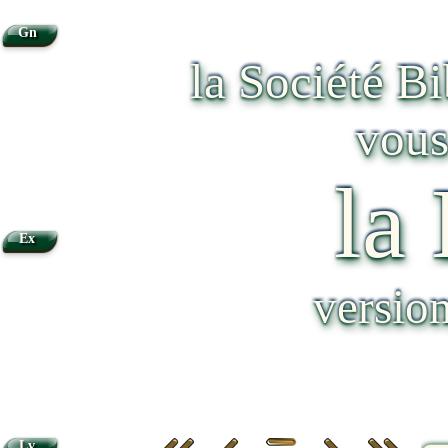
Gn
la Société B
vous
la
Ex
versio
Lv