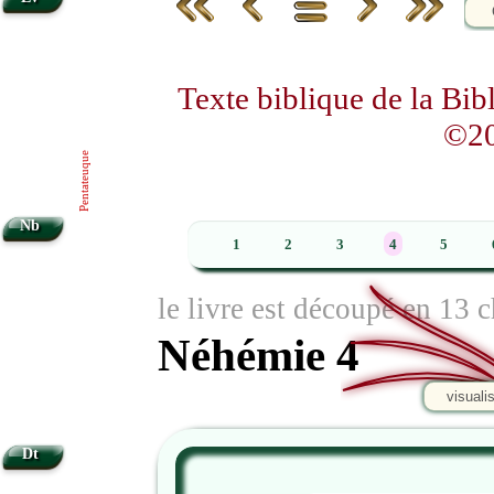
Texte biblique de la Bi
©20
Pentateuque
Nb
1
2
3
4
5
le livre est découpé en 13 c
Néhémie 4
visuali
Dt