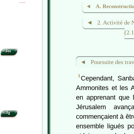
|
|
◄ A. Reconstruction
◄ 2. Activité de 
(2.
Jos
◄ Poursuite des trav
1
Cependant, Sanbal
Ammonites et les As
en apprenant que l
Jérusalem avanç
Jg
commençaient à êt
ensemble ligués po