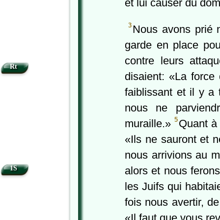
et lui causer du do
3
Nous avons prié 
garde en place pou
contre leurs attaq
Rt
disaient: «La force
faiblissant et il y
nous ne parviendr
5
muraille.»
Quant à 
«Ils ne sauront et n
nous arrivions au m
1S
alors et nous ferons
les Juifs qui habita
fois nous avertir, d
«Il faut que vous r