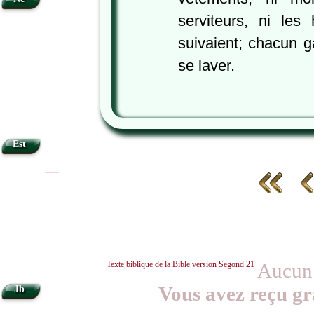
serviteurs, ni l
suivaient; chacun 
se laver.
Est
|
|
Texte biblique de la Bible version Segond 21
Aucun 
Vous avez reçu gr
Jb