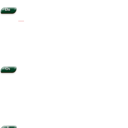
Dn
|
|
Os
Jl