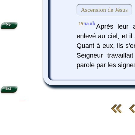
Ascension de Jésus
πa
πb
19
Né
Après leur a
enlevé au ciel, et il
Quant à eux, ils s'e
Seigneur travailla
parole par les signe
Est
|
|