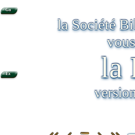
Gn
la Société B
vous
la
Ex
versio