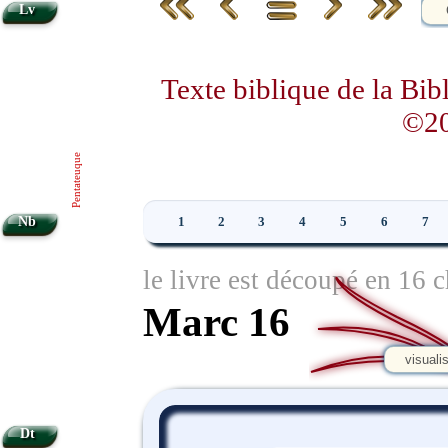
Lv
Texte biblique de la Bi
©20
Pentateuque
Nb
1
2
3
4
5
6
7
le livre est découpé en 16 c
Marc 16
visuali
Dt