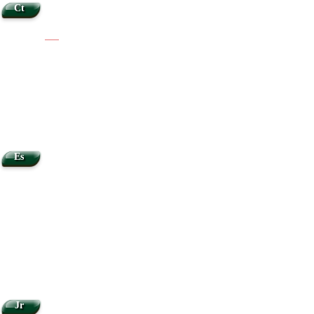
Ct
|
|
Es
Jr