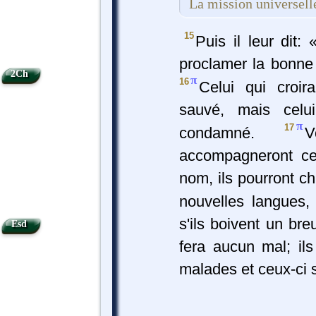
La mission universell
15
Puis il leur dit:
proclamer la bonne 
2Ch
π
16
Celui qui croir
sauvé, mais celu
π
17
condamné.
V
accompagneront ce
nom, ils pourront c
nouvelles langues
s'ils boivent un bre
Esd
fera aucun mal; il
malades et ceux-ci 