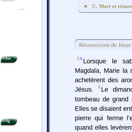
◄ C. Mort et résurrec
|
|
Résurrection de Jésus
π
Jos
1
Lorsque le sa
Magdala, Marie la
achetèrent des aro
2
Jésus.
Le dimanc
tombeau de grand m
Elles se disaient en
pierre qui ferme 
Jg
quand elles levèrent