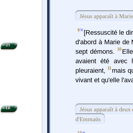
Jésus apparaît à Mari
π
9
[Ressuscité le d
d'abord à Marie de 
2S
10
sept démons.
Ell
avaient été avec l
11
pleuraient,
mais qu
vivant et qu'elle l'av
1R
Jésus apparaît à deux 
d'Emmaüs
π
12