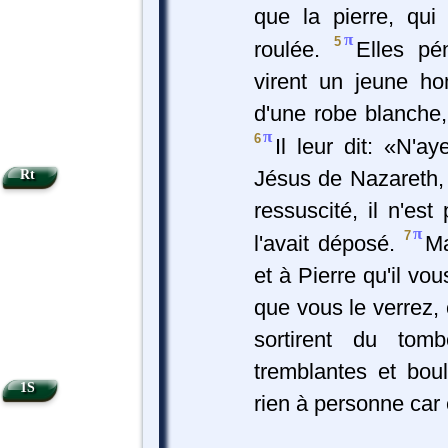
que la pierre, qui 
π
5
roulée.
Elles pé
virent un jeune ho
d'une robe blanche,
π
6
Il leur dit: «N'
Jésus de Nazareth, c
Rt
ressuscité, il n'est
π
7
l'avait déposé.
Ma
et à Pierre qu'il vo
que vous le verrez, 
sortirent du tomb
tremblantes et boul
1S
rien à personne car 