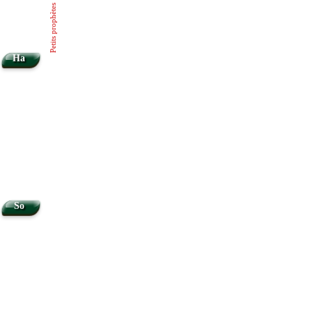
Petits prophètes
Ha
So