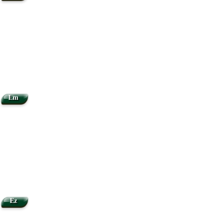
Lm
Ez