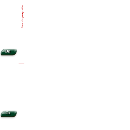
Grands prophètes
Dn
|
|
Os