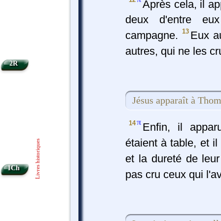
Après cela, il a
deux d'entre eu
13
campagne.
Eux au
autres, qui ne les c
2R
Jésus apparaît à Tho
π
14
Enfin, il appa
étaient à table, et i
Livres historiques
et la dureté de leur
1Ch
pas cru ceux qui l'a