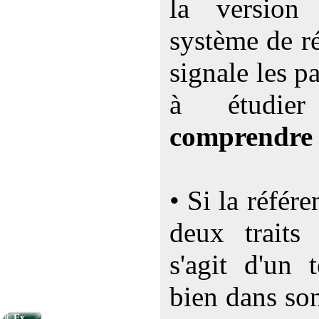
la versio
système de ré
signale les p
à étudi
comprendre
• Si la référ
deux traits 
s'agit d'un 
bien dans so
Ex