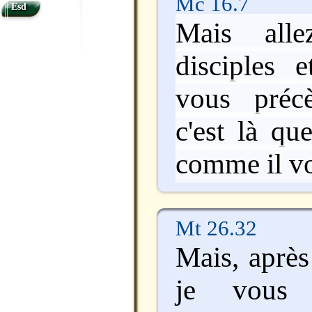
Mc 16.7
Esd
Mais all
disciples e
vous préc
c'est là qu
comme il vou
Mt 26.32
Mais, après
je vous 