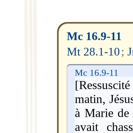
Mc 16.9-11
Mt 28.1-10
;
J
Mc 16.9-11
[Ressusci
matin, Jésu
à Marie de 
avait chas