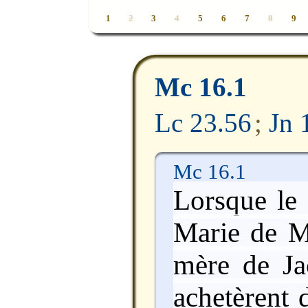
1
2
3
4
5
6
7
8
9
Mc 16.1
Lc 23.56
;
Jn 
Mc 16.1
Lorsque le 
Marie de M
mère de Ja
achetèrent 