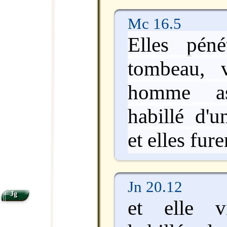
Mc 16.5
Elles péné
tombeau, 
homme as
habillé d'u
et elles fur
Jn 20.12
Jg
et elle v