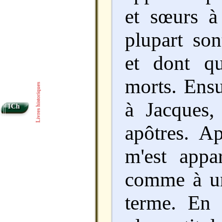
et sœurs à 
plupart son
et dont qu
morts. Ensu
Livres historiques
à Jacques,
1Ch
apôtres. Ap
m'est appa
comme à un
terme. En e