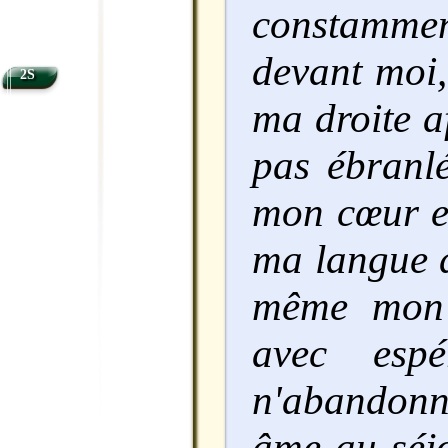
constamme
devant moi,
2S
ma droite a
pas ébranlé
mon cœur es
ma langue d
même mon 
avec espé
n'abandon
âme au séjo