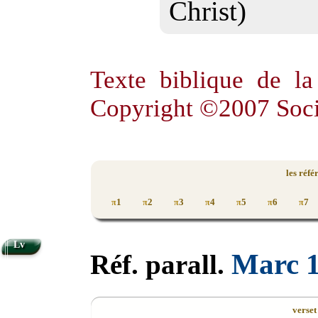
Christ)
Texte biblique de l
Copyright ©2007 Soci
les réfé
1
2
3
4
5
6
7
π
π
π
π
π
π
π
Lv
Marc 
Réf. parall.
verset 