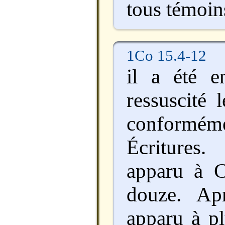
tous témoin
1Co 15.4-12
il a été en
ressuscité 
confor
Écritures.
apparu à C
douze. Apr
apparu à pl