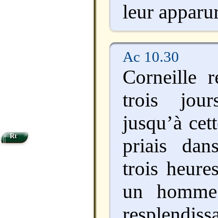
leur apparu
Ac 10.30
Corneille r
trois jour
jusqu’à cett
Rt
priais da
trois heure
un homme 
resplendiss