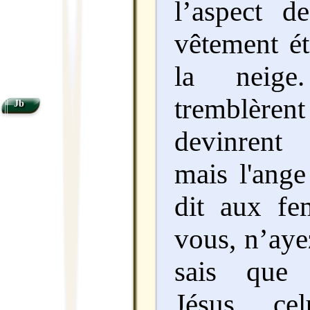
l’aspect de
vêtement é
la neige
tremblère
Jb
devinrent
mais l'ange
dit aux f
vous, n’aye
sais que 
Jésus, ce