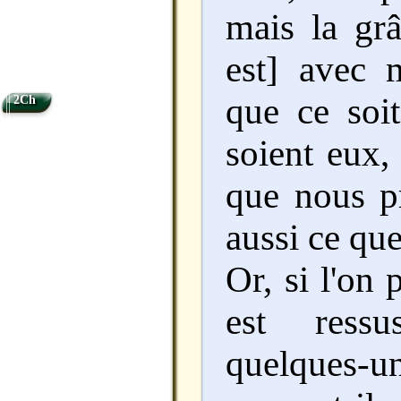
mais la gr
est] avec 
que ce soi
2Ch
soient eux,
que nous pr
aussi ce qu
Or, si l'on
est ressu
quelques-