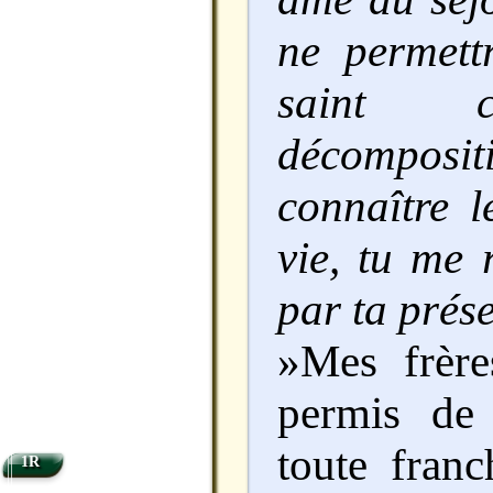
ne permett
saint c
décompositi
connaître l
vie, tu me 
par ta prés
»Mes frère
permis de
toute franc
1R