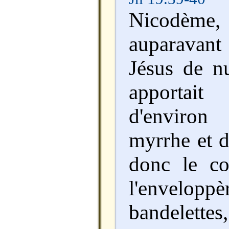
Nicodème
auparavant 
Jésus de nu
apportai
d'enviro
myrrhe et d'
donc le co
l'envel
bandelet