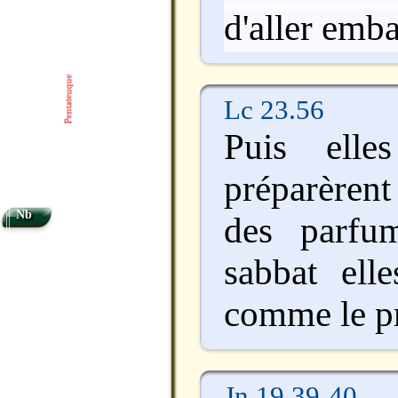
d'aller emb
Pentateuque
Lc 23.56
Puis elles
préparèrent
Nb
des parfu
sabbat elle
comme le pre
Jn 19.39-40