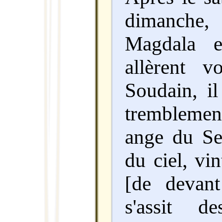
dimanch
Magdala e
allèrent v
Soudain, i
tremblement
ange du Se
du ciel, vin
[de devant
s'assit d