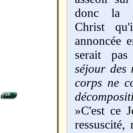
donc la r
Christ qu
annoncée en
serait pa
séjour des 
corps ne co
décomposit
2R
»C'est ce 
ressuscité