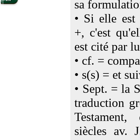
sa formulatio
• Si elle es
+, c'est qu'e
est cité par lu
• cf. = compa
• s(s) = et su
• Sept. = la 
traduction g
Testament,
siècles av. 