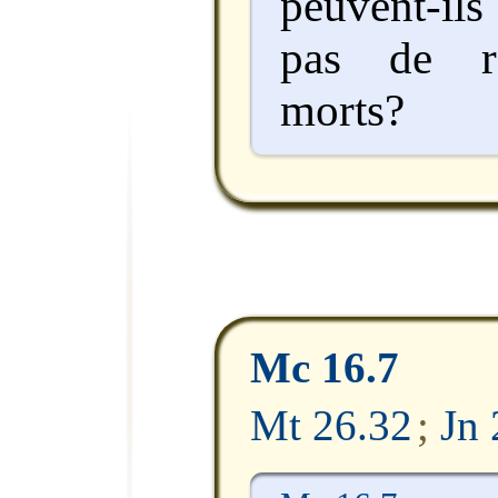
peuvent-ils
pas de ré
morts?
Mc 16.7
Mt 26.32
;
Jn 