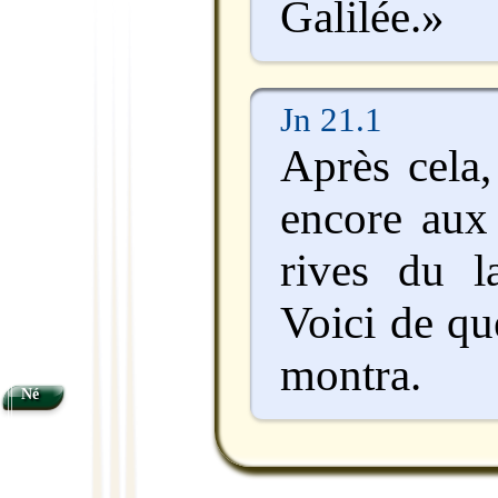
Galilée.»
Jn 21.1
Après cela,
encore aux 
rives du l
Voici de qu
montra.
Né