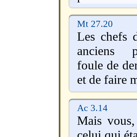
Mt 27.20
Les chefs d
anciens p
foule de d
et de faire 
Ac 3.14
Mais vous,
celui qui éta