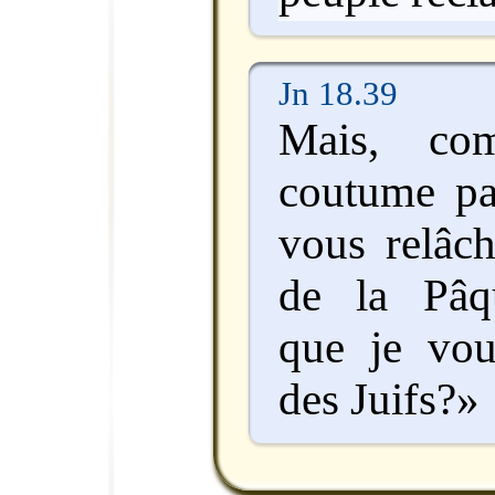
Jn 18.39
Mais, co
coutume pa
vous relâch
de la Pâq
que je vou
des Juifs?»