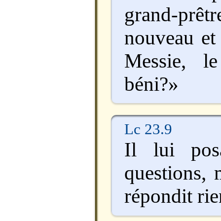
grand-prêtr
nouveau et 
Messie, l
béni?»
Lc 23.9
Il lui po
questions, 
répondit rie