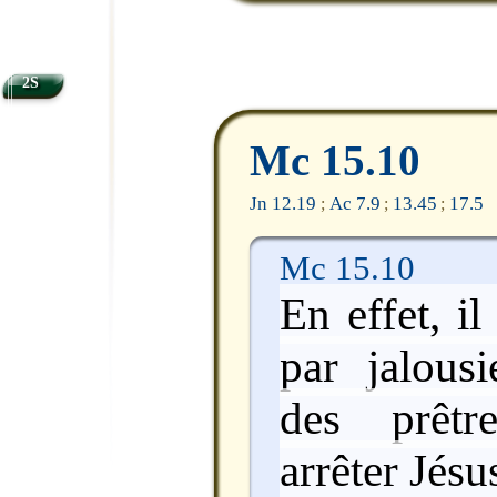
2S
Mc 15.10
Jn 12.19
Ac 7.9
13.45
17.5
;
;
;
Mc 15.10
En effet, il
par jalous
des prêtr
arrêter Jésu