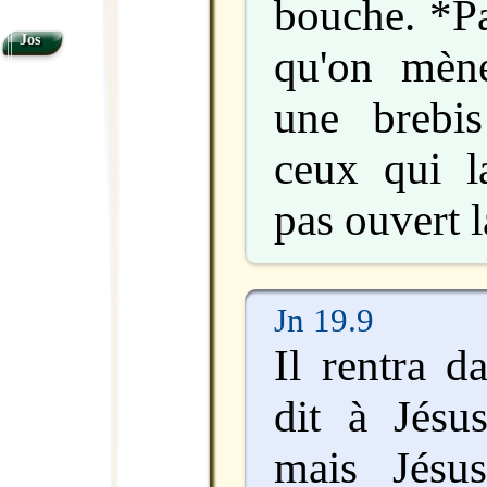
bouche. *Pa
Jos
qu'on mène
une brebi
ceux qui la
pas ouvert 
Jn 19.9
Il rentra d
dit à Jésu
mais Jésu