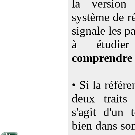
la versio
système de ré
signale les p
à étudi
comprendre
• Si la référ
deux traits 
s'agit d'un 
bien dans so
Ex