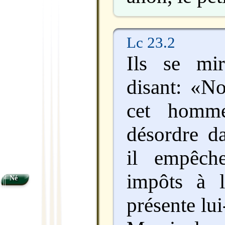
Lc 23.2
Ils se mir
disant: «N
cet homm
désordre da
il empêch
impôts à l
Né
présente l