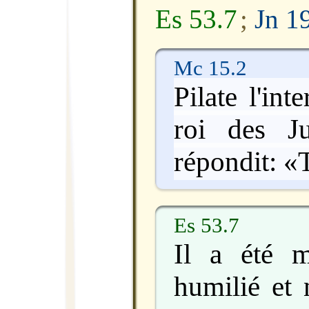
Es 53.7
;
Jn 1
Mc 15.2
Pilate l'int
roi des Ju
répondit: «T
Es 53.7
Il a été ma
humilié et 