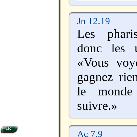
Jn 12.19
Les phari
donc les 
«Vous voy
gagnez rien
le monde
suivre.»
1R
Ac 7.9