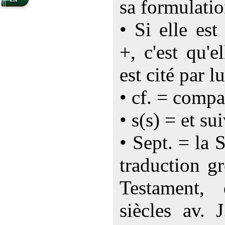
sa formulatio
• Si elle es
+, c'est qu'e
est cité par lu
• cf. = compa
• s(s) = et su
• Sept. = la 
traduction g
Testament,
siècles av. 