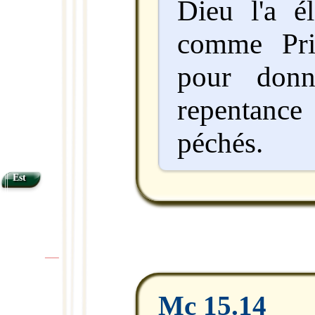
Dieu l'a é
comme Pri
pour donn
repentance 
péchés.
Est
|
|
Mc 15.14