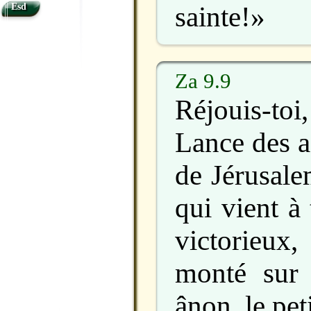
sainte!»
Esd
Za 9.9
Réjouis-toi
Lance des a
de Jérusale
qui vient à t
victorieux,
monté sur
ânon, le pet