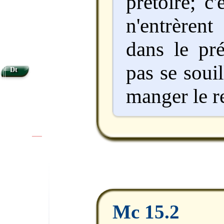
prétoire; c'
n'entrèren
dans le pré
pas se soui
Dt
manger le r
|
|
Mc 15.2