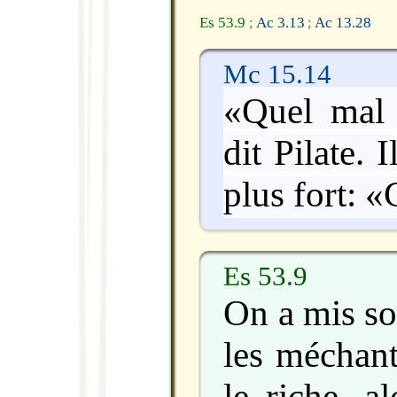
Es 53.9
Ac 3.13
Ac 13.28
;
;
Mc 15.14
«Quel mal a
dit Pilate. 
plus fort: «
Es 53.9
On a mis s
les méchant
le riche, al