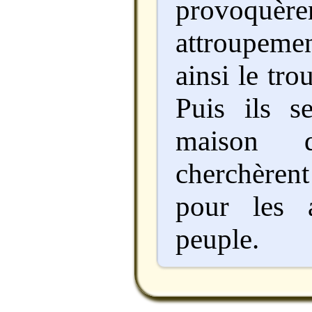
provoq
attroupeme
ainsi le tro
Puis ils s
maison 
cherchèren
pour les 
peuple.