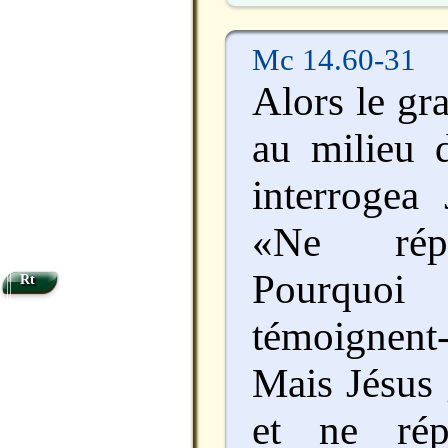
Mc 14.60-31
Alors le gr
au milieu d
interrogea 
«Ne répo
Pourqu
Rt
témoignent-
Mais Jésus 
et ne rép