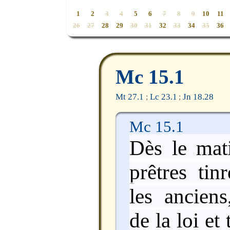
1
2
3
4
5
6
7
8
9
10
11
26
27
28
29
30
31
32
33
34
35
36
Mc 15.1
Mt 27.1
Lc 23.1
Jn 18.28
;
;
Mc 15.1
Dès le mati
prêtres tin
les anciens
de la loi et