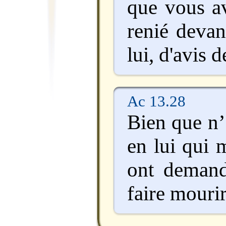
que vous av
renié devant
lui, d'avis d
Ac 13.28
Bien que n’
en lui qui m
ont demand
faire mourir