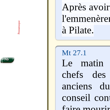
Après avoir 
l'emmenèren
Pentateuque
à Pilate.
Mt 27.1
Le matin 
Nb
chefs des
anciens du
conseil con
faire mourir