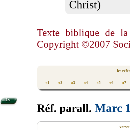
Christ)
Texte biblique de l
Copyright ©2007 Soci
les réfé
1
2
3
4
5
6
7
π
π
π
π
π
π
π
Lv
Marc 
Réf. parall.
verset 