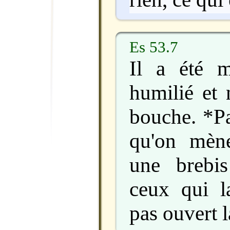
Es 53.7
Il a été ma
humilié et 
bouche. *Pa
qu'on mène
une brebi
ceux qui la
pas ouvert 