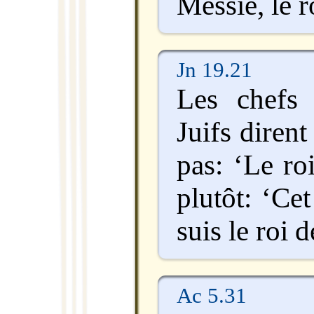
Messie, le r
Jn 19.21
Les chefs 
Juifs dirent
pas: ‘Le ro
plutôt: ‘Ce
suis le roi d
Ac 5.31