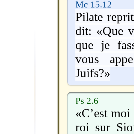
Mc 15.12
Pilate repri
dit: «Que 
que je fas
vous appe
Juifs?»
Ps 2.6
«C’est moi 
roi sur Si