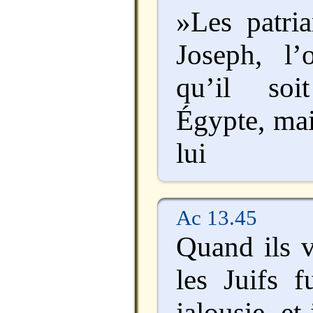
»Les patria
Joseph, l
qu’il so
Égypte, mai
lui
Ac 13.45
Quand ils v
les Juifs f
jalousie, et