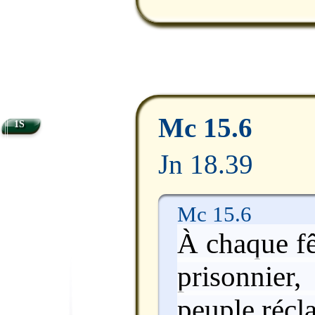
Mc 15.6
1S
Jn 18.39
Mc 15.6
À chaque fêt
prisonnie
peuple récl