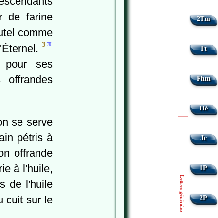
descendants
r de farine
2Tm
'autel comme
π
3
l'Éternel.
Tt
t pour ses
 offrandes
Phm
Hé
'on se serve
|
|
ain pétris à
Jc
ton offrande
ie à l'huile,
1P
Lettres générales
 de l'huile
 cuit sur le
2P