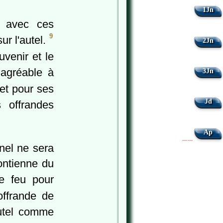
1Jn
el avec ces
9
ur l'autel.
2Jn
uvenir et le
 agréable à
3Jn
 et pour ses
Jd
 offrandes
Ap
|
|
nel ne sera
contienne du
e feu pour
offrande de
autel comme