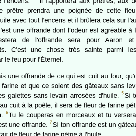
e l'encens.
Il l'apportera aux prêtres, aux 
e prêtre prendra une poignée de cette fleu
uile avec tout l'encens et il brûlera cela sur l
'est une offrande dont l’odeur est agréable à 
stera de l'offrande sera pour Aaron e
ts. C'est une chose très sainte parmi les
 le feu pour l'Éternel.
ais une offrande de ce qui est cuit au four, qu
 farine et que ce soient des gâteaux sans lev
5
des galettes sans levain arrosées d'huile.
Si 
u cuit à la poêle, il sera de fleur de farine pétr
6
n.
Tu le couperas en morceaux et tu verseras
7
est une offrande.
Si ton offrande est un gâteau
 fait de fleur de farine pétrie à l'huile.