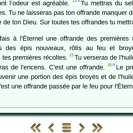
π
13
ont l’odeur est agréable.
Tu mettras du sel
es. Tu ne laisseras pas ton offrande manquer d
ce de ton Dieu. Sur toutes tes offrandes tu mettr
fais à l'Éternel une offrande des premières r
as des épis nouveaux, rôtis au feu et bro
15
 tes premières récoltes.
Tu verseras de l'hui
π
16
eras de l'encens. C'est une offrande.
Le pr
enir une portion des épis broyés et de l'huile
'est une offrande passée par le feu pour l'Étern