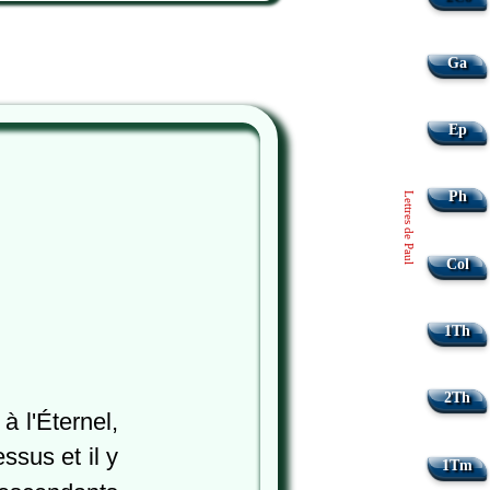
Ga
Ep
Ph
Lettres de Paul
Col
1Th
2Th
 l'Éternel,
essus et il y
1Tm