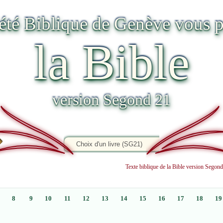
iété Biblique de Genève vous p
la Bible
version Segond 21
Texte biblique de la Bible version Sego
8
9
10
11
12
13
14
15
16
17
18
19