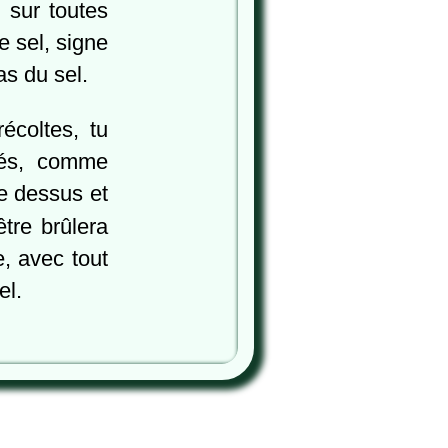
 sur toutes
e sel, signe
as du sel.
écoltes, tu
yés, comme
le dessus et
être brûlera
, avec tout
el.