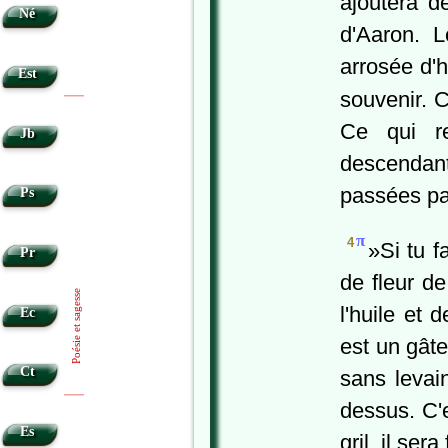
ajoutera d
Né
d'Aaron. L
arrosée d'h
Est
souvenir. C
|
|
Ce qui re
Jb
descendan
passées par
Ps
π
4
»Si tu f
Pr
de fleur de
Poésie et sagesse
l'huile et 
Ec
est un gâtea
Ct
sans levai
|
|
dessus. C'
Es
gril, il sera