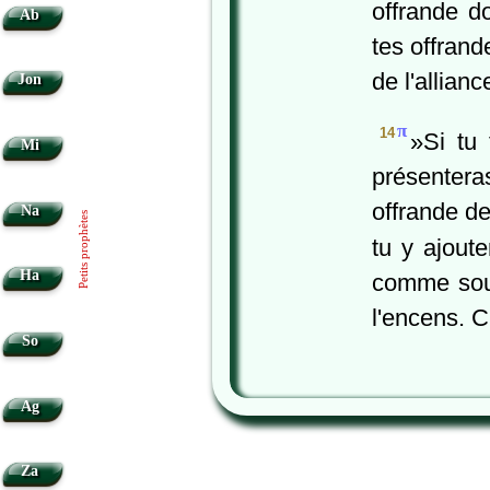
offrande d
Ab
tes offrand
de l'allian
Jon
π
14
»Si tu 
Mi
présenter
offrande de
Na
Petits prophètes
tu y ajout
Ha
comme souv
l'encens. C
So
Ag
Za