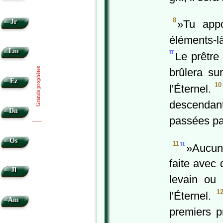
8
»Tu appo
Jr
éléments-là
π
Lm
Le prêtre
brûlera su
Grands prophètes
Ez
10
l'Éternel.
descendan
Dn
passées par
|
|
Os
π
11
»Aucune
faite avec 
Jl
levain ou
1
l'Éternel.
Am
premiers p