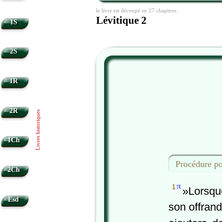
le livre est découpé en 27 chapitres
Lévitique 2
1S
2S
1R
2R
Livres historiques
1Ch
Procédure po
2Ch
π
1
»Lorsque
Esd
son offrande