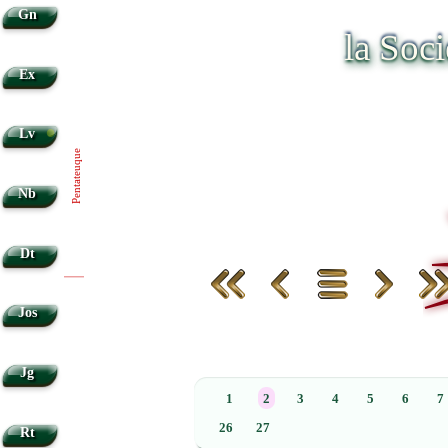
Gn
la Soc
Ex
•
Lv
Pentateuque
Nb
Dt
|
|
Jos
Jg
1
2
3
4
5
6
7
26
27
Rt