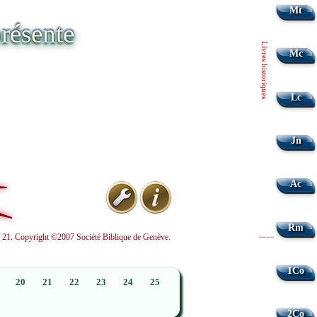
Mt
résente
Livres historiques
Mc
Lc
Jn
Ac
Rm
nd 21. Copyright ©2007 Société Biblique de Genève.
|
|
1Co
20
21
22
23
24
25
2Co