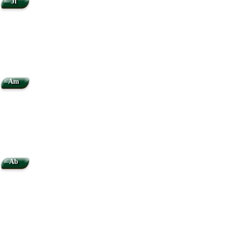
Jl
Am
Ab