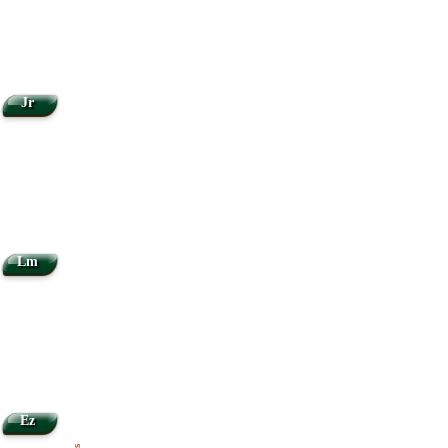
Jr
Lm
Ez