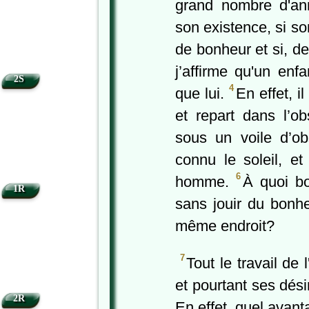
grand nombre d'ann
son existence, si s
de bonheur et si, de
j’affirme qu'un enf
2S
4
que lui.
En effet, 
et repart dans l’o
sous un voile d’ob
connu le soleil, e
6
homme.
À quoi bo
1R
sans jouir du bonh
même endroit?
7
Tout le travail d
et pourtant ses dési
2R
En effet, quel avant