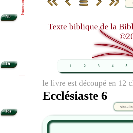
Pentateuque
Nb
Texte biblique de la Bi
©20
Dt
1
2
3
4
5
|
|
le livre est découpé en 12 c
Ecclésiaste 6
visuali
Jos