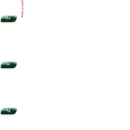
Petits prophètes
Ha
So
Ag