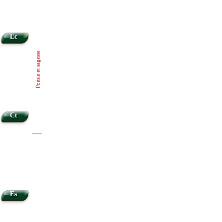
•
Ec
Poésie et sagesse
Ct
|
|
Es