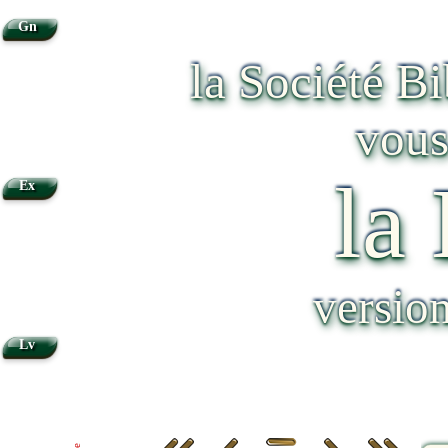
Gn
la Société B
vous
la
Ex
versio
Lv