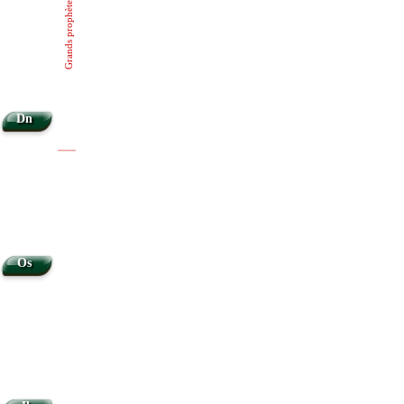
Grands prophètes
Dn
|
|
Os