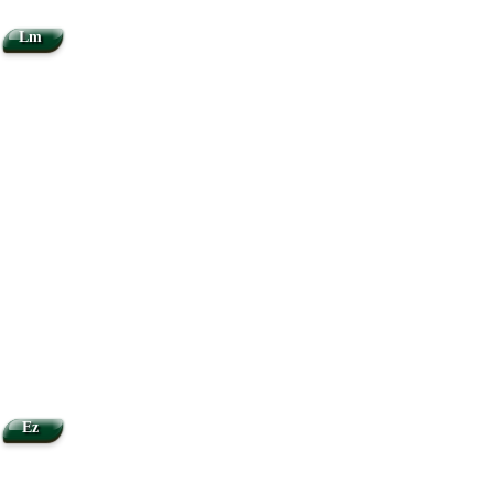
Lm
Ez