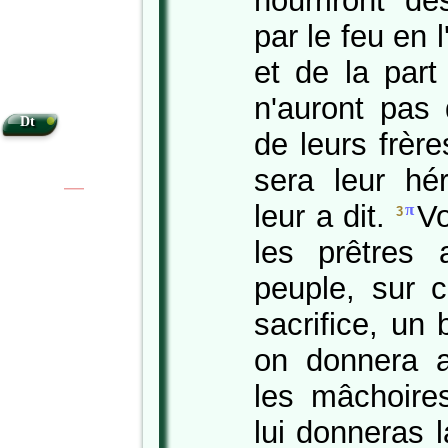
nourriront de
par le feu en 
et de la part
n'auront pas 
•
Dt
de leurs frère
sera leur hé
|
|
leur a dit.
Vo
π
3
les prêtres 
peuple, sur c
sacrifice, un
on donnera a
les mâchoire
lui donneras 