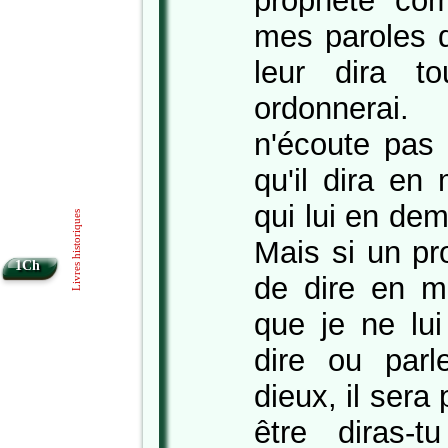
prophète com
mes paroles d
leur dira t
ordonnera
n'écoute pas 
qu'il dira en
qui lui en de
Livres historiques
Mais si un pr
1Ch
de dire en 
que je ne lu
dire ou par
dieux, il sera
être diras-