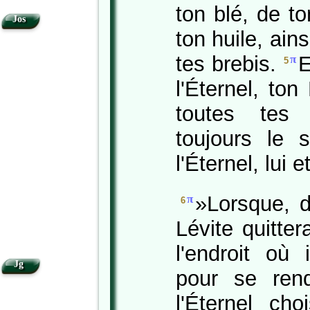
ton blé, de t
Jos
ton huile, ain
tes brebis.
E
π
5
l'Éternel, ton
toutes tes 
toujours le
l'Éternel, lui
»Lorsque, d
π
6
Lévite quitter
l'endroit où 
Jg
pour se rend
l'Éternel cho