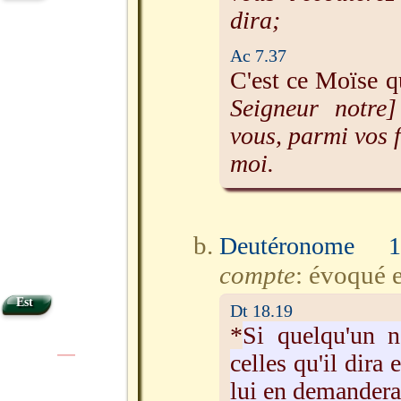
dira;
Ac 7.37
C'est ce Moïse qu
Seigneur notre
vous, parmi vos 
moi.
Deutéronome 1
compte
: évoqué 
Est
Dt 18.19
*
Si quelqu'un n
celles qu'il dira
|
|
lui en demander