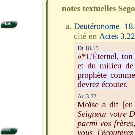
notes textuelles Seg
Esd
Deutéronome 18
cité en
Actes 3.22
Dt 18.15
»*
L'Éternel, ton
et du milieu de 
prophète comme 
devrez écouter
.
Ac 3.22
Moïse a dit [en 
Seigneur votre D
parmi vos frère
Né
vous l'écoutere