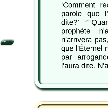
‘Comment rec
parole que l
dite?’
Qua
π
22
prophète n'
n'arrivera pa
2Ch
que l'Éternel 
par arrogan
l'aura dite. N'