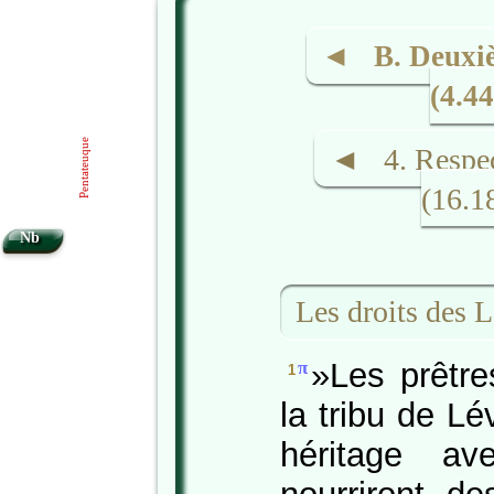
◄ B. Deuxiè
(4.4
Pentateuque
◄ 4. Respect
(16.
Nb
Les droits des L
»Les prêtre
π
1
la tribu de Lév
héritage av