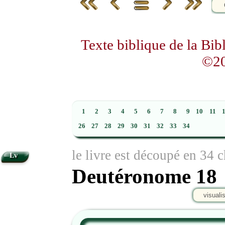
Texte biblique de la Bi
©20
1
2
3
4
5
6
7
8
9
10
11
26
27
28
29
30
31
32
33
34
le livre est découpé en 34 c
Lv
Deutéronome 18
visuali