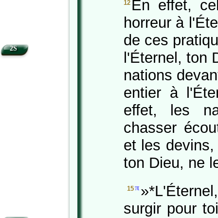
En effet, cel
12
horreur à l'Ét
de ces pratiq
2S
l'Éternel, ton
nations devant
entier à l'Ét
effet, les 
chasser écout
et les devins, 
ton Dieu, ne l
»*L'Étern
π
15
surgir pour to