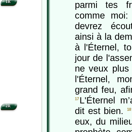
1R
parmi tes f
comme moi: 
devrez écout
ainsi à la de
à l'Éternel, 
jour de l'asse
ne veux plus 
l'Éternel, m
grand feu, af
L'Éternel m’
17
2R
dit est bien.
18
eux, du milie