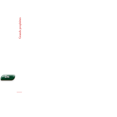
Grands prophètes
Dn
|
|