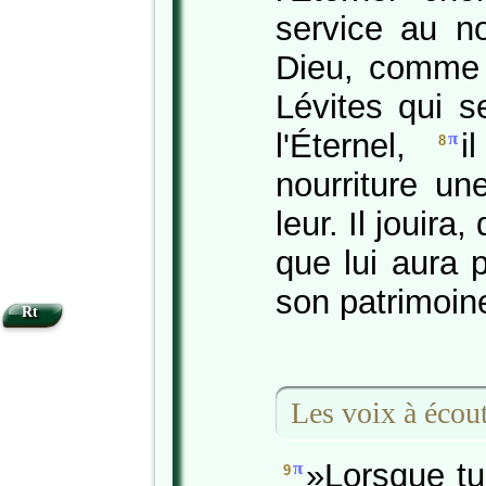
service au no
Dieu, comme 
Lévites qui s
l'Éternel,
i
π
8
nourriture un
leur. Il jouira
que lui aura 
son patrimoin
Rt
Les voix à écou
»Lorsque tu
π
9