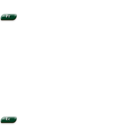
Pr
Ec