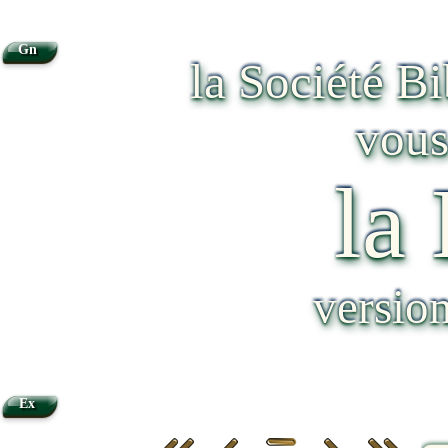
Gn
la Société B
vous
la
versio
Ex