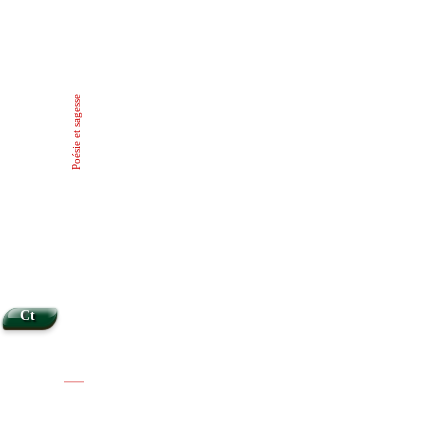
Poésie et sagesse
Ct
|
|