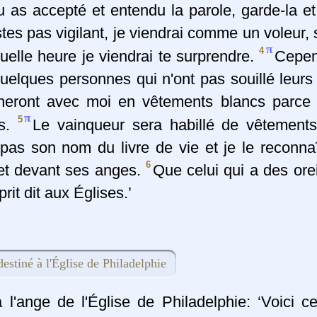
 as accepté et entendu la parole, garde-la et 
stes pas vigilant, je viendrai comme un voleur,
π
4
uelle heure je viendrai te surprendre.
Cepen
uelques personnes qui n'ont pas souillé leurs
heront avec moi en vêtements blancs parce 
π
5
es.
Le vainqueur sera habillé de vêtements
 pas son nom du livre de vie et je le reconna
6
et devant ses anges.
Que celui qui a des ore
rit dit aux Églises.’
estiné à l'Église de Philadelphie
 l'ange de l'Église de Philadelphie: ‘Voici c