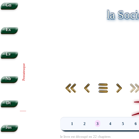
Gn
la Soc
Ex
Lv
Pentateuque
Nb
Dt
|
|
1
2
3
4
5
6
Jos
le livre est découpé en 22 chapitres