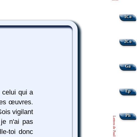
|
|
1Co
2Co
Ga
 celui qui a
Ep
 tes œuvres.
ois vigilant
Ph
Lettres de Paul
 je n'ai pas
le-toi donc