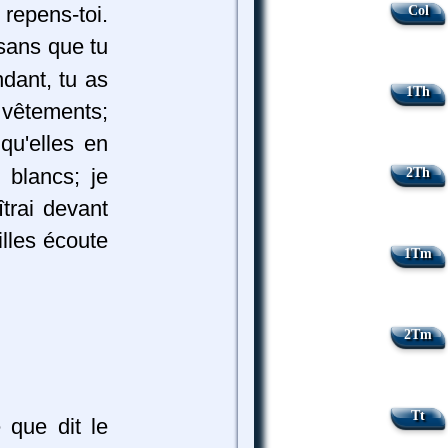
repens-toi.
Col
 sans que tu
dant, tu as
1Th
 vêtements;
qu'elles en
 blancs; je
2Th
îtrai devant
illes écoute
1Tm
2Tm
Tt
e que dit le