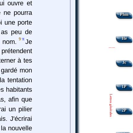
qui ouvre et
e ne pourra
Phm
oi une porte
 as peu de
π
Hé
9
on nom.
Je
|
|
 prétendent
terner à tes
Jc
s gardé mon
la tentation
1P
es habitants
Lettres générales
s, afin que
ai un pilier
2P
s. J'écrirai
 la nouvelle