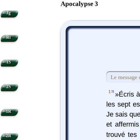
Apocalypse 3
Jg
Rt
1S
Le message d
2S
π
1
»Écris à
les sept es
1R
Je sais que
et affermis
trouvé tes
2R