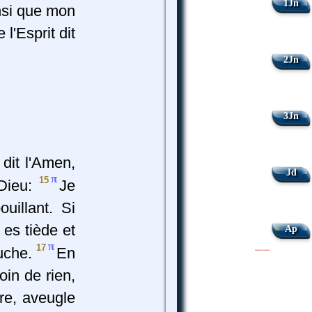
1Jn
nsi que mon
l'Esprit dit
2Jn
3Jn
 dit l'Amen,
Jd
π
15
 Dieu:
Je
uillant. Si
•
 es tiède et
Ap
π
17
ouche.
En
|
|
soin de rien,
re, aveugle