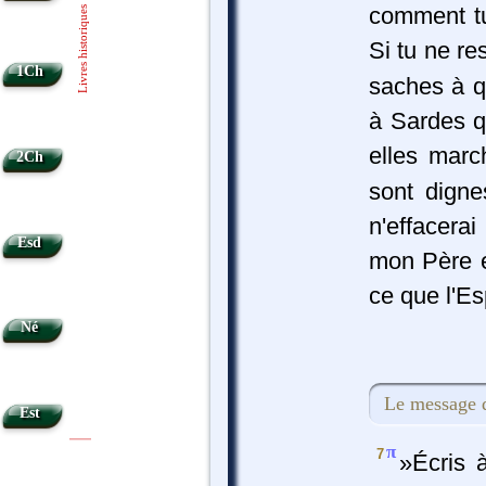
comment tu
Livres historiques
Si tu ne re
1Ch
saches à q
à Sardes q
elles marc
2Ch
sont dign
n'effacerai
Esd
mon Père 
ce que l'Esp
Né
Le message d
Est
|
|
π
7
»Écris à