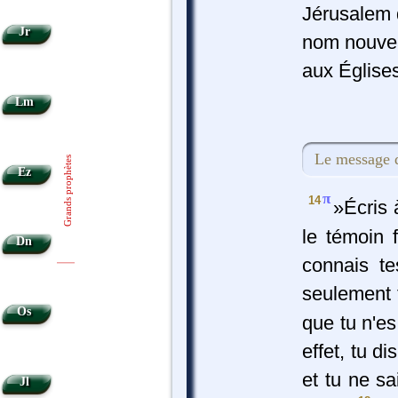
Jérusalem 
Jr
nom nouve
aux Églises
Lm
Le message d
Grands prophètes
Ez
π
14
»Écris 
le témoin f
Dn
connais te
|
|
seulement t
Os
que tu n'es
effet, tu di
et tu ne s
Jl