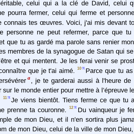
éritable, celui qui a la clé de David, celui 
e pourra fermer, celui qui ferme et personn
e connais tes œuvres. Voici, j'ai mis devant t
ue personne ne peut refermer, parce que tu
et que tu as gardé ma parole sans renier m
es membres de la synagogue de Satan qui se
l’être et qui mentent. Je les ferai venir se pros
π
10
connaître que je t'ai aimé.
Parce que tu a
a
ersévérer
, je te garderai aussi à l'heure de 
r sur le monde entier pour mettre à l’épreuve l
π
11
.
Je viens bientôt. Tiens ferme ce que tu a
π
12
ne prenne ta couronne.
Du vainqueur je fer
ple de mon Dieu, et il n'en sortira plus jamai
nom de mon Dieu, celui de la ville de mon Dieu,