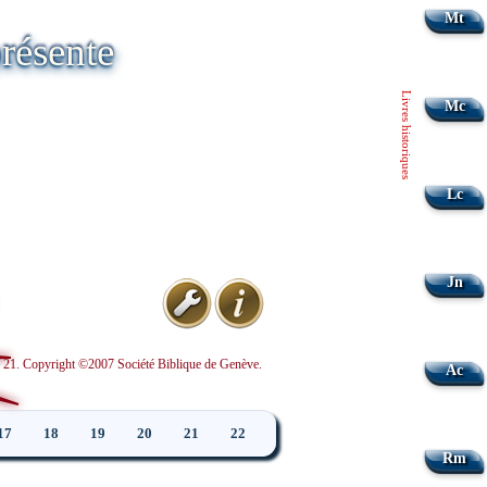
Mt
résente
Livres historiques
Mc
Lc
Jn
nd 21. Copyright ©2007 Société Biblique de Genève.
Ac
17
18
19
20
21
22
Rm