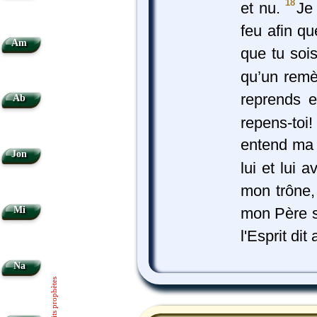
18
et nu.
Je 
feu afin q
Am
que tu sois
qu’un remè
reprends e
Ab
repens-toi
entend ma v
Jon
lui et lui 
mon trône,
Mi
mon Père s
l'Esprit dit
Na
Petits prophètes