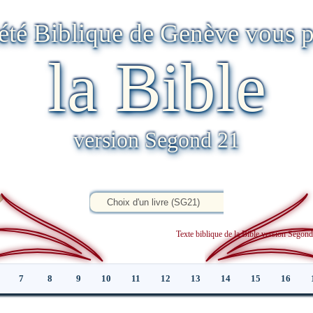
iété Biblique de Genève vous p
la Bible
version Segond 21
Texte biblique de la Bible version Sego
7
8
9
10
11
12
13
14
15
16