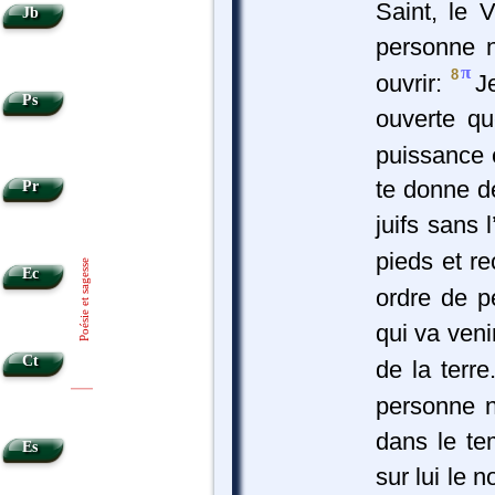
Saint, le V
Jb
personne n
π
8
ouvrir:
J
Ps
ouverte q
puissance 
te donne d
Pr
juifs sans 
pieds et re
Poésie et sagesse
Ec
ordre de p
qui va veni
Ct
de la terre
|
|
personne 
dans le tem
Es
sur lui le 