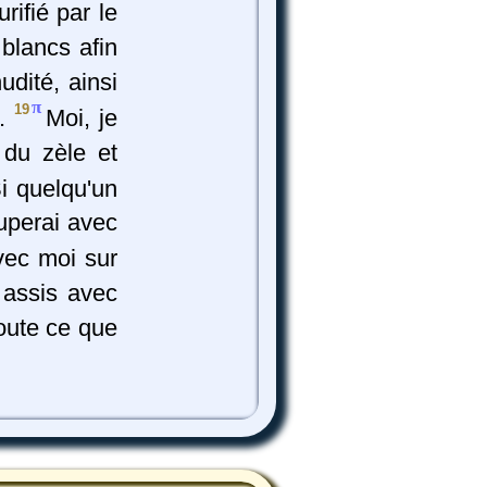
rifié par le
blancs afin
udité, ainsi
π
19
s.
Moi, je
 du zèle et
Si quelqu'un
ouperai avec
avec moi sur
 assis avec
coute ce que