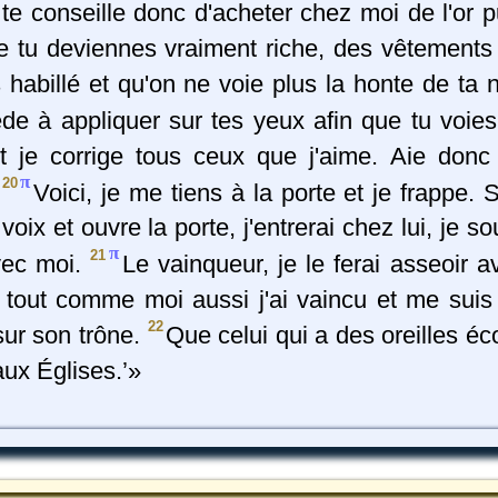
te conseille donc d'acheter chez moi de l'or pu
ue tu deviennes vraiment riche, des vêtements 
 habillé et qu'on ne voie plus la honte de ta n
de à appliquer sur tes yeux afin que tu voie
t je corrige tous ceux que j'aime. Aie donc
π
20
!
Voici, je me tiens à la porte et je frappe. 
oix et ouvre la porte, j'entrerai chez lui, je s
π
21
avec moi.
Le vainqueur, je le ferai asseoir 
 tout comme moi aussi j'ai vaincu et me suis
22
ur son trône.
Que celui qui a des oreilles é
 aux Églises.’»