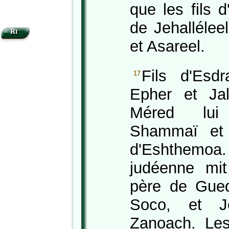
que les fils 
de Jehalléleel
Rt
et Asareel.
Fils d'Esdr
17
Epher et Ja
Méred lui
Shammaï et 
d'Eshthem
judéenne mi
père de Gued
Soco, et Je
Zanoach. Les