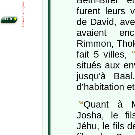
Beth-Bireï e
Livres historiques
furent leurs 
•
1Ch
de David, ave
avaient en
Rimmon, Thok
fait 5 villes,
3
situés aux en
jusqu'à Baal
d’habitation e
Quant à M
34
Josha, le fi
Jéhu, le fils 