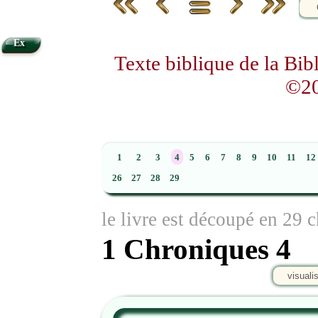
Ex
Texte biblique de la Bi
©20
1
2
3
4
5
6
7
8
9
10
11
12
26
27
28
29
le livre est découpé en 29 c
1 Chroniques 4
visuali