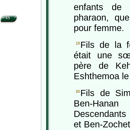
enfants de B
pharaon, que
1S
pour femme.
Fils de la 
19
était une s
père de Keh
Eshthemoa le
Fils de Si
20
Ben-Hana
Descendants 
et Ben-Zochet