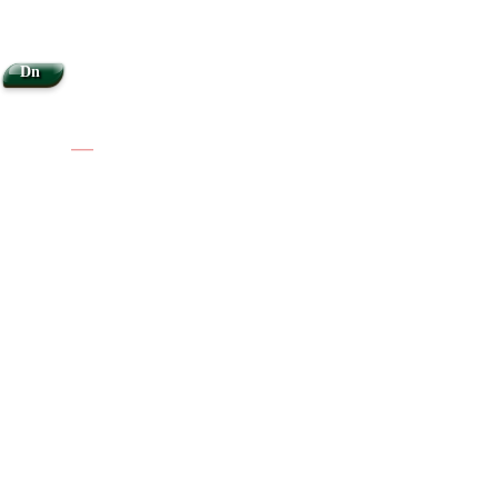
Dn
|
|