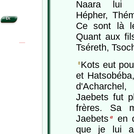
Naara lui 
Hépher, Thém
Dt
Ce sont là l
Quant aux fil
Tséreth, Tsoc
|
|
Kots eut po
8
et Hatsobéba,
d'Acharchel,
Jaebets fut 
frères. Sa m
Jaebets
en d
a
que je lui 