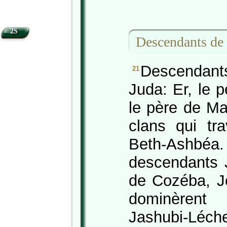
2S
Descendants de 
Descendants 
21
Juda: Er, le 
le père de Ma
clans qui tra
Beth-Ashbéa
descendants J
de Cozéba, J
dominèren
Jashubi