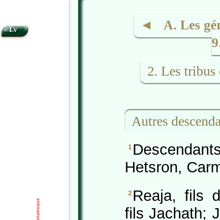
◄ A. Les géné
Lv
9
2. Les tribus
Autres descenda
Descendant
1
Hetsron, Carm
Reaja, fils 
2
Pentateuque
fils Jachath;