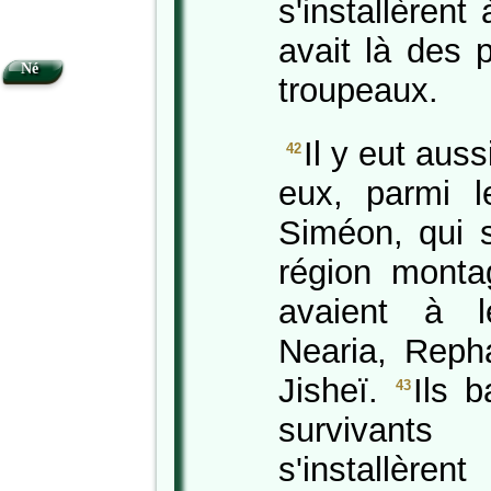
s'installèrent 
avait là des 
Né
troupeaux.
Il y eut au
42
eux, parmi 
Siméon, qui s
région monta
avaient à l
Nearia, Repha
Jisheï.
Ils b
43
survivant
s'installè