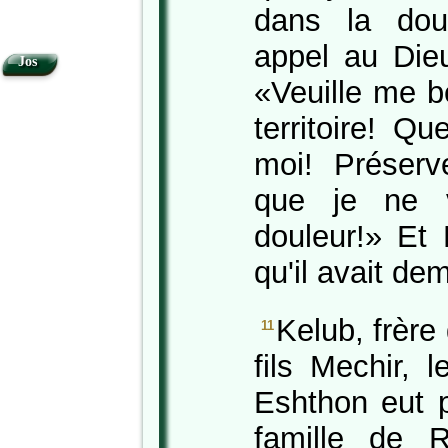
dans la dou
appel au Dieu
Jos
«Veuille me b
territoire! Q
moi! Préserv
que je ne 
douleur!» Et 
qu'il avait de
Kelub, frère
11
fils Mechir, 
Eshthon eut 
famille de 