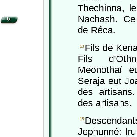
Thechinna, le
Nachash. Ce 
Jg
de Réca.
Fils de Kena
13
Fils d'Oth
Meonothaï eu
Seraja eut Jo
des artisans.
des artisans.
Descendants 
15
Jephunné: Iru