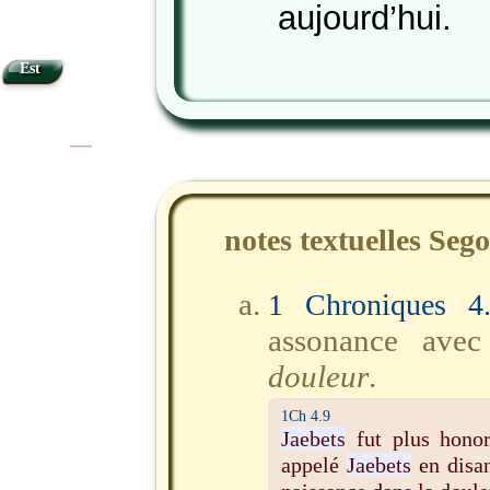
aujourd’hui.
Est
|
|
notes textuelles Seg
1 Chroniques 4
assonance avec
douleur
.
1Ch 4.9
Jaebets
fut plus honor
appelé
Jaebets
en disan