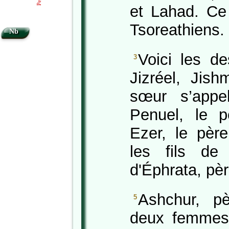
et Lahad. Ce
Tsoreathiens.
Nb
Voici les d
3
Jizréel, Jish
sœur s’appel
Penuel, le 
Ezer, le pèr
les fils de
d'Éphrata, pè
Ashchur, p
5
deux femmes