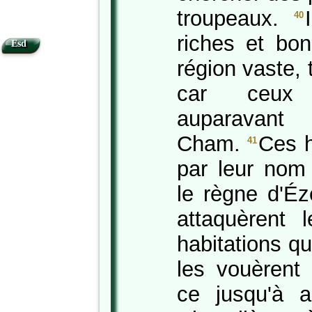
troupeaux.
40
riches et bo
Esd
région vaste, t
car ceux q
auparavant
Cham.
Ces 
41
par leur nom 
le règne d'Éz
attaquèrent 
habitations qui
les vouèrent 
ce jusqu'à au