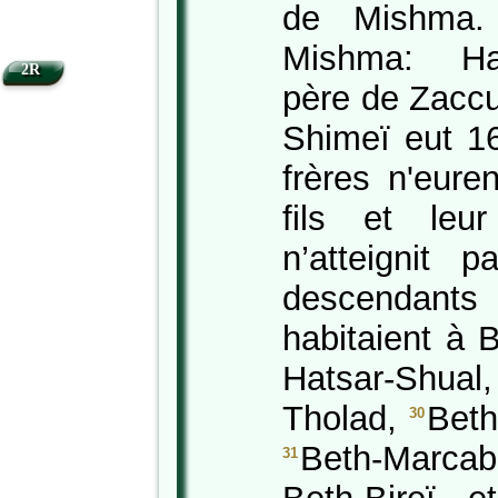
de Mishma
Mishma: Ha
2R
père de Zaccu
Shimeï eut 16 
frères n'eur
fils et leu
n’atteignit
descendan
habitaient à 
Hatsar-Shu
Tholad,
Beth
30
Beth-Marcab
31