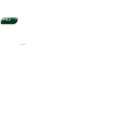
Ct
|
|