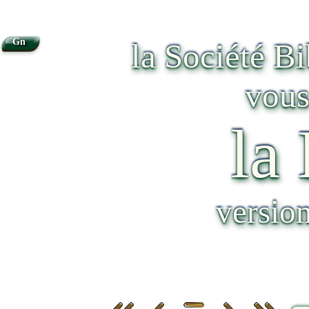
Gn
la Société B
vous
la
versio