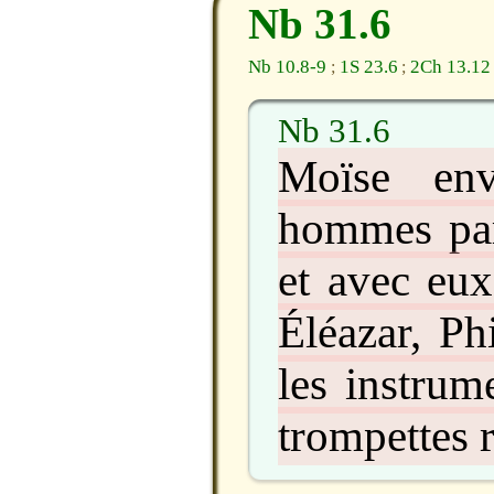
Nb 31.6
Nb 10.8-9
1S 23.6
2Ch 13.12
;
;
Nb 31.6
Moïse en
hommes par 
et avec eux
Éléazar, Ph
les instrum
trompettes r