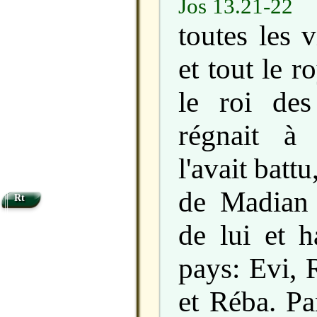
Jos 13.21-22
toutes les v
et tout le 
le roi de
régnait à
l'avait battu
de Madian 
Rt
de lui et h
pays: Evi, 
et Réba. Pa