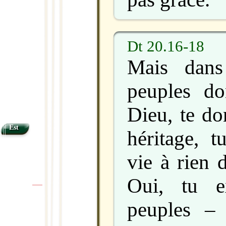
Dt 20.16-18
Mais dans
peuples don
Dieu, te do
Est
héritage, t
vie à rien 
Oui, tu e
|
|
peuples – l