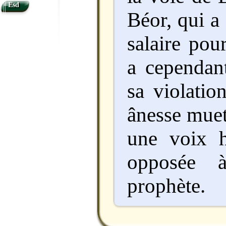
Esd
Béor, qui a
salaire pour
a cependant
sa violatio
ânesse muet
une voix h
opposée 
prophète.