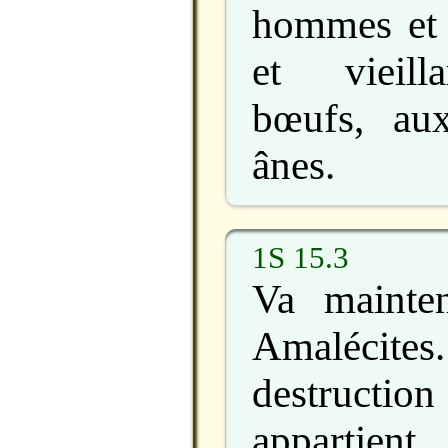
hommes et 
et vieill
bœufs, au
ânes.
1S 15.3
Va mainten
Amalécite
destruction
appartie