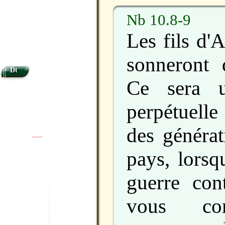
Nb 10.8-9
Les fils d'A
sonneront 
Dt
Ce sera u
perpétuelle
des générat
|
|
pays, lorsq
guerre con
vous com