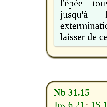
l'épée to
jusqu'à 
extermina
laisser de ce
Nb 31.15
Jos 6.21
;
1S 