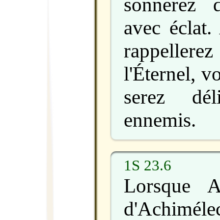
sonnerez 
avec éclat.
rappellere
l'Éternel, v
serez dé
ennemis.
1S 23.6
Lorsque Ab
d'Achimélec