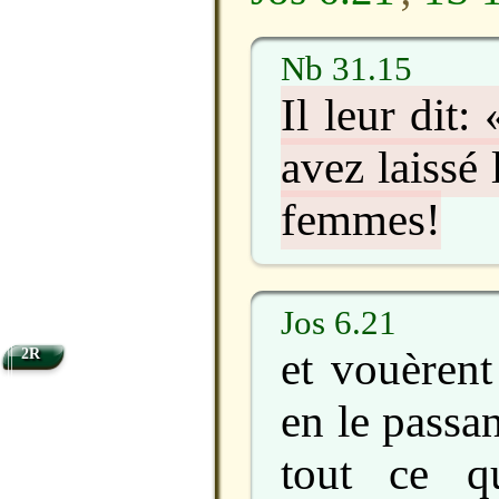
Nb 31.15
Il leur dit
avez laissé 
femmes!
Jos 6.21
et vouèrent
2R
en le passan
tout ce qu