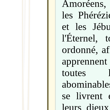
Amoréens,
les Phérézi
et les Jé
l'Éternel, 
ordonné, af
apprennen
toutes l
abominable
se livrent
leurs dieu