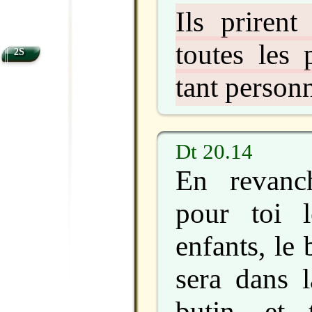
Ils prirent
toutes les 
2S
tant person
Dt 20.14
En revanc
pour toi 
enfants, le 
sera dans l
butin, et