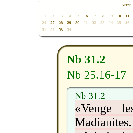
verset 
1
2
3
4
5
6
7
8
9
10
11
26
27
28
29
30
31
32
33
34
35
36
51
52
53
54
Nb 31.2
Nb 25.16-17
Nb 31.2
«Venge les
Madianites.