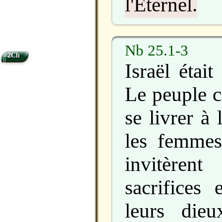
l'Éternel.
Nb 25.1-3
2Ch
Israël était
Le peuple 
se livrer à
les femmes
invitèren
sacrifices
leurs die