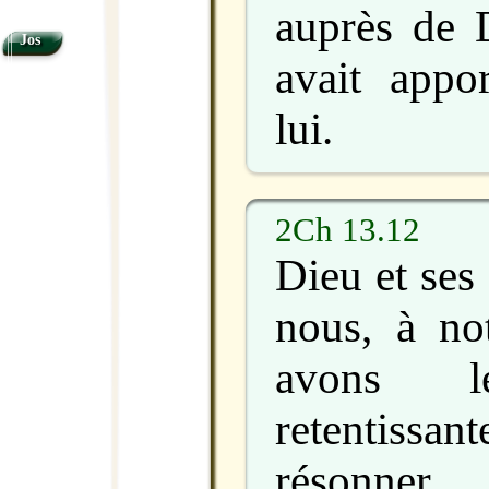
auprès de D
Jos
avait appo
lui.
2Ch 13.12
Dieu et ses
nous, à not
avons le
retentissan
résonner