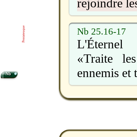
rejoindre le
Pentateuque
Nb 25.16-17
L'Éternel
«Traite le
ennemis et t
•
Nb