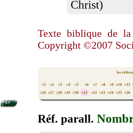
Christ)
Texte biblique de l
Copyright ©2007 Soci
les référ
1
2
3
4
5
6
7
8
9
10
11
π
π
π
π
π
π
π
π
π
π
π
26
27
28
29
30
31
32
33
34
35
36
π
π
π
π
π
π
π
π
π
π
π
Lv
Nombr
Réf. parall.