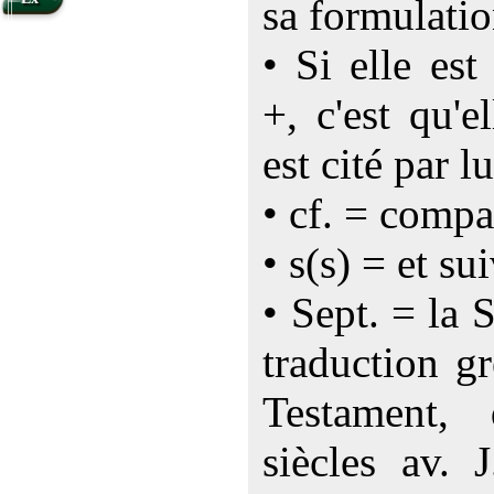
sa formulatio
• Si elle es
+, c'est qu'e
est cité par lu
• cf. = compa
• s(s) = et su
• Sept. = la 
traduction g
Testament,
siècles av. 