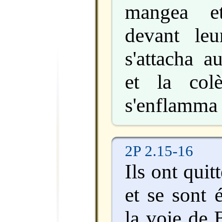
mangea et
devant leu
s'attacha a
et la colè
s'enflamma 
2P 2.15-16
Ils ont quit
et se sont 
la voie de 