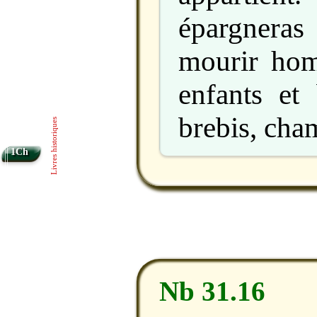
épargneras
mourir ho
enfants et
brebis, cha
Livres historiques
1Ch
Nb 31.16