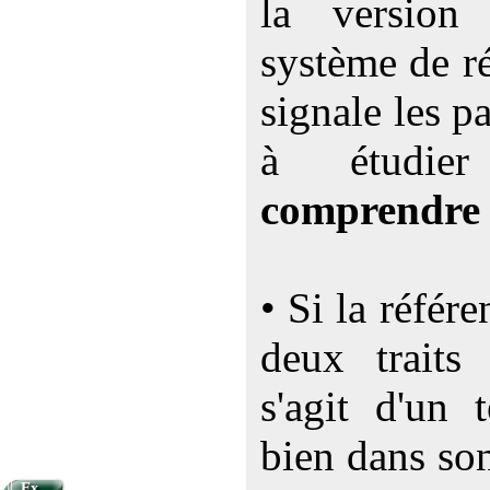
la versio
système de ré
signale les p
à étudi
comprendre
• Si la référ
deux traits 
s'agit d'un 
bien dans so
Ex