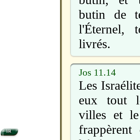
butin de 
l'Éternel, 
livrés.
Jos 11.14
Les Israéli
eux tout 
villes et l
frappèrent
1R