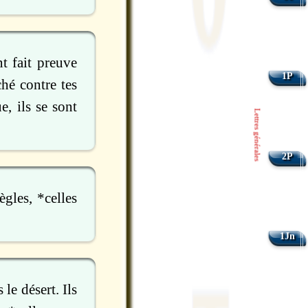
nt fait preuve
1P
hé contre tes
e, ils se sont
Lettres générales
2P
ègles, *celles
1Jn
le désert. Ils