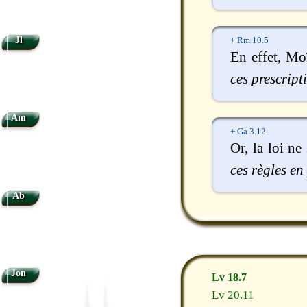
Jl
+ Rm 10.5
En effet, Moï
ces prescript
Am
+ Ga 3.12
Or, la loi ne
ces règles en
Ab
Jon
Lv 18.7
Lv 20.11