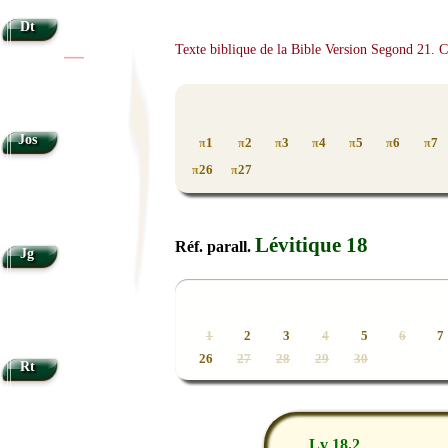
Dt
Texte biblique de la Bible Version Segond 21. 
|
|
Jos
1
2
3
4
5
6
7
π
π
π
π
π
π
π
26
27
π
π
Lévitique 18
Réf. parall.
Jg
1
2
3
4
5
6
7
26
27
28
29
30
Rt
Lv 18.2