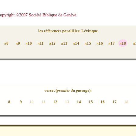
Copyright ©2007 Société Biblique de Genève.
les références parallèles: Lévitique
8
9
10
11
12
13
14
15
16
17
18
π
π
π
π
π
π
π
π
π
π
π
π
verset (
premier du passage
):
8
9
10
11
12
13
14
15
16
17
18