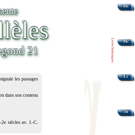
Mt
sente
llèles
Livres historiques
Mc
Segond 21
Lc
signale les passages
bien dans son contenu
Jn
2e siècles av. J.-C.