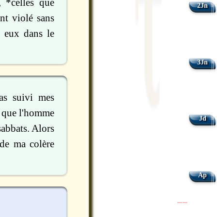
, *celles que
2Jn
nt violé sans
r eux dans le
3Jn
pas suivi mes
es que l'homme
Jd
sabbats. Alors
 de ma colère
Ap
|
|