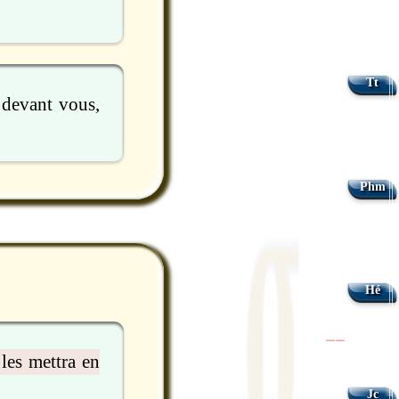
Tt
 devant vous,
Phm
Hé
|
|
les mettra en
Jc