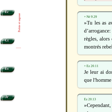
Ec
Poésie et sagesse
+ Né 9.29
»Tu les as av
d’arrogance:
règles, alors
Ct
montrés rebell
|
|
+ Ez 20.11
Es
Je leur ai do
que l'homme d
Jr
Ez 20.13
»Cependant, l