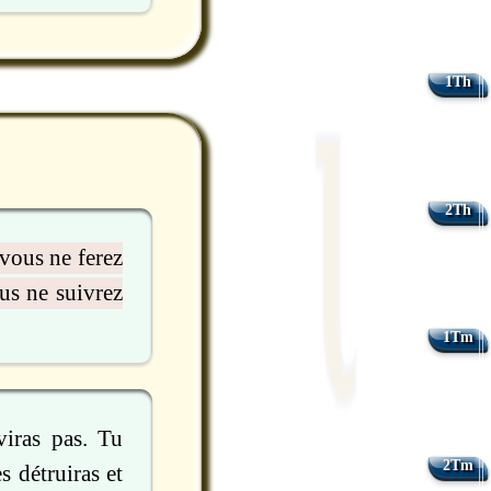
1Th
2Th
 vous ne ferez
us ne suivrez
1Tm
viras pas. Tu
2Tm
s détruiras et