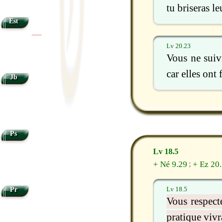
tu briseras le
Est
|
|
Lv 20.23
Vous ne suiv
car elles ont f
Jb
Ps
Lv 18.5
+ Né 9.29
+ Ez 20
;
Lv 18.5
Pr
Vous respect
pratique vivra