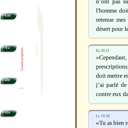
n’ont pas su
l'homme doit
Lm
retenue mes 
désert pour l
Ez
Grands prophètes
Ez 20.21
»Cependant, 
prescriptions
doit mettre e
Dn
j’ai parlé d
|
|
contre eux da
Os
Lc 10.28
«Tu as bien r