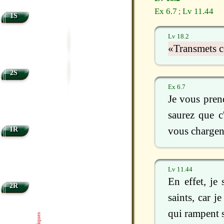
Ex 6.7
Lv 11.44
;
1S
Lv 18.2
«Transmets ce
2S
Ex 6.7
Je vous pren
saurez que c
1R
vous chargen
Lv 11.44
En effet, je
2R
saints, car j
qui rampent s