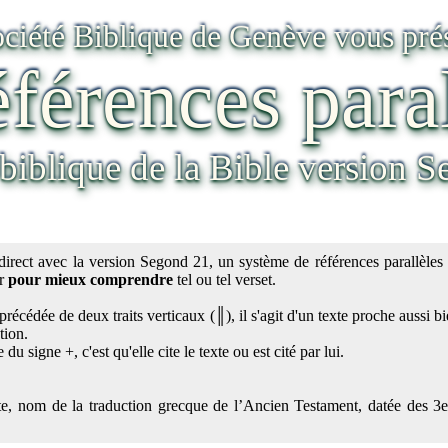
ociété Biblique de Genève vous pré
éférences para
 biblique de la Bible version 
direct avec la version Segond 21, un système de références parallèles 
er
pour mieux comprendre
tel ou tel verset.
t précédée de deux traits verticaux (║), il s'agit d'un texte proche aussi 
tion.
 du signe +, c'est qu'elle cite le texte ou est cité par lui.
te, nom de la traduction grecque de l’Ancien Testament, datée des 3e-