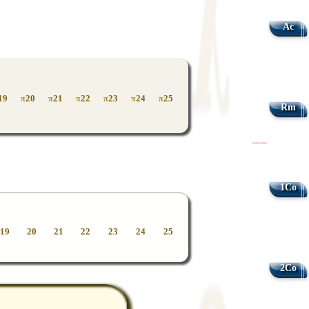
Ac
19
20
21
22
23
24
25
π
π
π
π
π
π
Rm
|
|
1Co
19
20
21
22
23
24
25
2Co