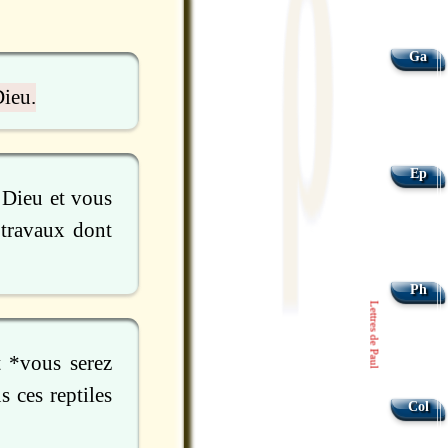
Ga
Dieu.
Ep
 Dieu et vous
 travaux dont
Ph
Lettres de Paul
t *vous serez
s ces reptiles
Col