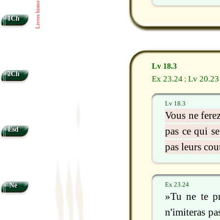
Livres historiques
1Ch
Lv 18.3
2Ch
Ex 23.24
Lv 20.23
;
Lv 18.3
Vous ne ferez
Esd
pas ce qui s
pas leurs co
Ex 23.24
Né
»Tu ne te pr
n'imiteras pa