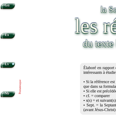
Gn
la S
les r
Ex
du texte
•
Lv
Élaboré en rapport 
intéressants à étudi
• Si la référence es
Pentateuque
que dans sa formula
• Si elle est précédée
Nb
• cf. = comparer
• s(s) = et suivant(s)
• Sept. = la Septan
(avant Jésus-Christ)