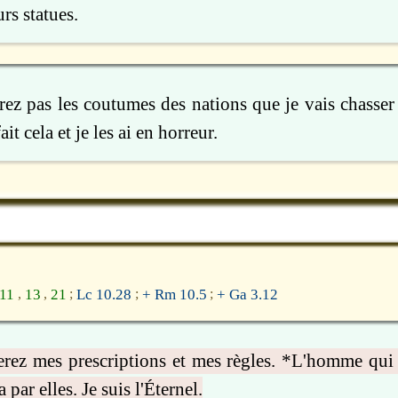
urs statues.
rez pas les coutumes des nations que je vais chasser
ait cela et je les ai en horreur.
.11
13
21
Lc 10.28
+ Rm 10.5
+ Ga 3.12
,
,
;
;
;
erez mes prescriptions et mes règles. *L'homme qui 
 par elles. Je suis l'Éternel.