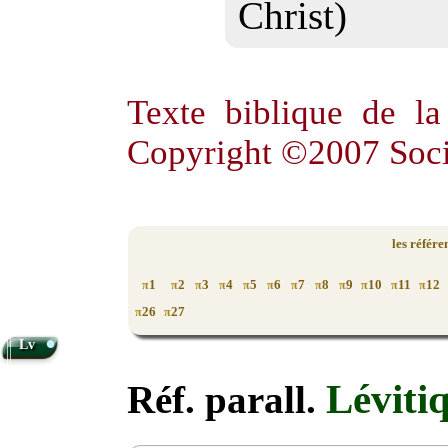
Christ)
Texte biblique de l
Copyright ©2007 Soci
les référe
1
2
3
4
5
6
7
8
9
10
11
12
π
π
π
π
π
π
π
π
π
π
π
π
26
27
π
π
•
Lv
Léviti
Réf. parall.