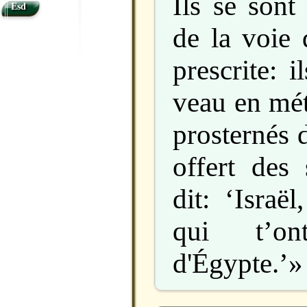
Ils se sont
Esd
de la voie 
prescrite: i
veau en mét
prosternés d
offert des 
dit: ‘Israë
qui t’on
d'Égypte.’»