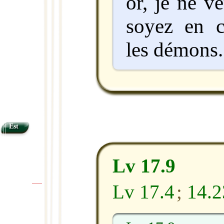
or, je ne v
soyez en 
les démons.
Est
Lv 17.9
Lv 17.4
;
14.2
|
|