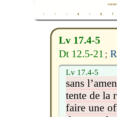
verset 
1
2
3
4
5
6
7
Lv 17.4-5
Dt 12.5-21
;
R
Lv 17.4-5
sans l’amene
tente de la
faire une of