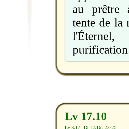
au prêtre 
tente de la
l'Étern
purification
Lv 17.10
Lv 3.17
Dt 12.16
23-25
;
,