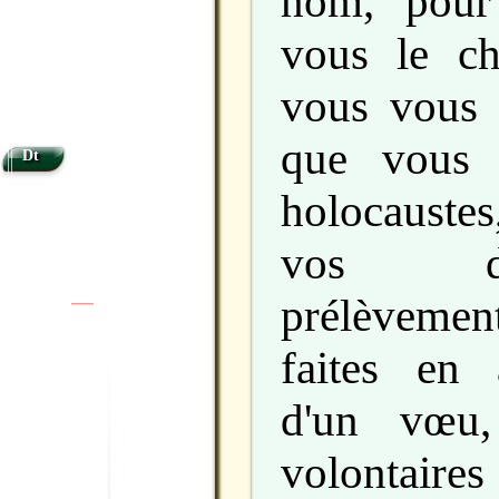
nom, pour
vous le ch
vous vous r
que vous 
Dt
holocaustes
vos d
prélèvement
|
|
faites en 
d'un vœu,
volontaires