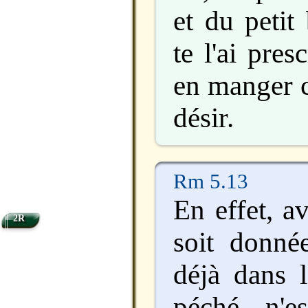
et du petit
te l'ai pres
en manger c
désir.
Rm 5.13
En effet, a
2R
soit donnée
déjà dans 
péché n'e