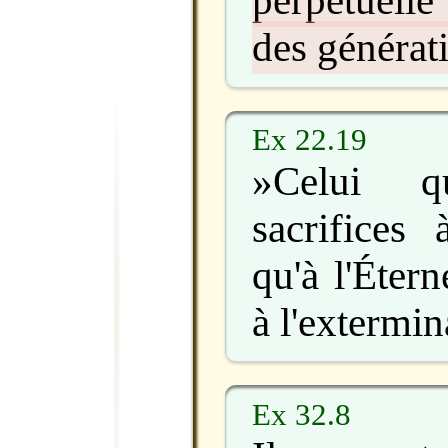
des générat
Ex 22.19
»Celui q
sacrifices 
qu'à l'Éter
à l'extermin
Ex 32.8