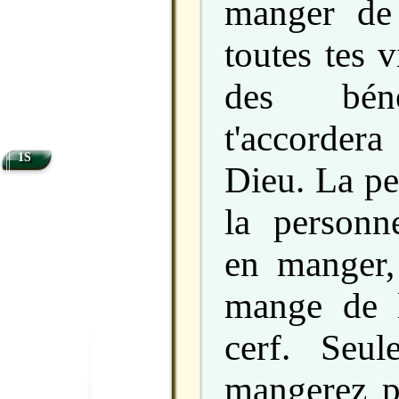
manger de
toutes tes v
des béné
t'accorder
1S
Dieu. La pe
la personn
en manger
mange de l
cerf. Seu
mangerez pa