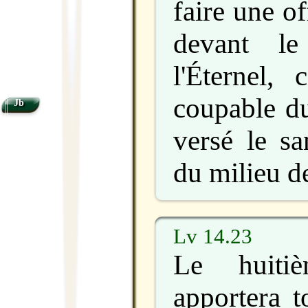
faire une of
devant le
l'Éternel,
coupable du
Jb
versé le sa
du milieu d
Lv 14.23
Le huitiè
apportera t