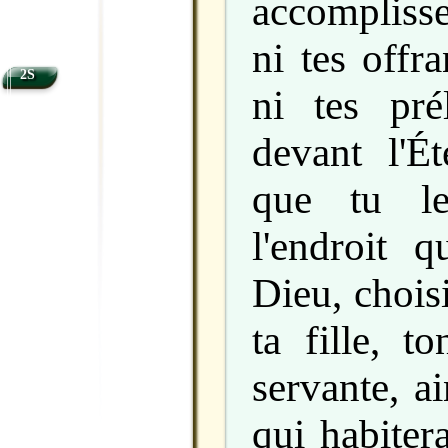
accompliss
ni tes offr
2S
ni tes pré
devant l'Ét
que tu le
l'endroit q
Dieu, choisir
ta fille, t
servante, a
qui habitera