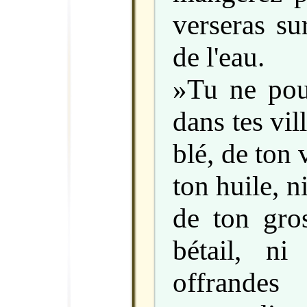
verseras su
de l'eau.
»Tu ne pou
dans tes vil
blé, de ton
ton huile, n
de ton gros
bétail, n
offrand