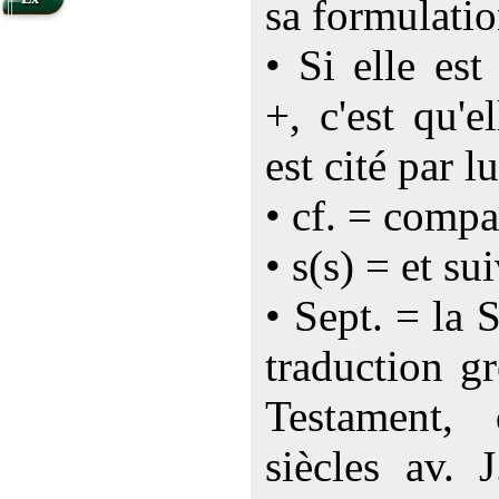
sa formulatio
• Si elle es
+, c'est qu'e
est cité par lu
• cf. = compa
• s(s) = et su
• Sept. = la 
traduction g
Testament,
siècles av. 