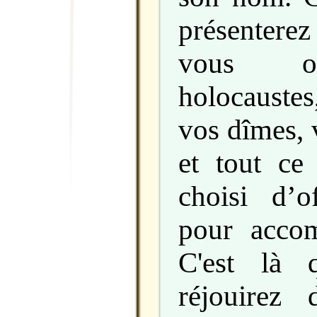
présentere
vous o
holocaustes
vos dîmes, 
et tout ce
choisi d’of
pour acco
C'est là 
réjouirez d