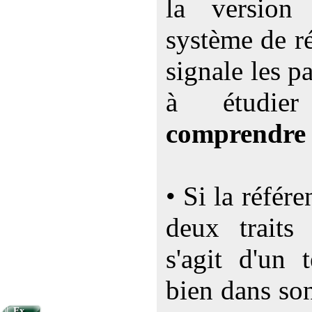
la versio
système de ré
signale les p
à étudi
comprendre
• Si la référ
deux traits 
s'agit d'un 
bien dans so
Ex