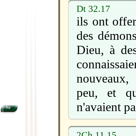
Dt 32.17
ils ont offe
des démons
Dieu, à des
connaissaie
nouveaux,
peu, et q
n'avaient pa
Né
2Ch 11.15