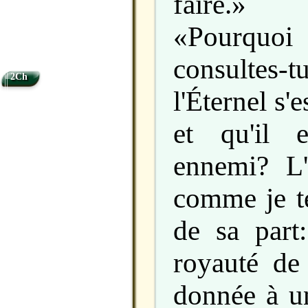
faire.»
«Pourq
consulte
2Ch
l'Éternel s'
et qu'il 
ennemi? L'É
comme je te
de sa part:
royauté de 
donnée à un