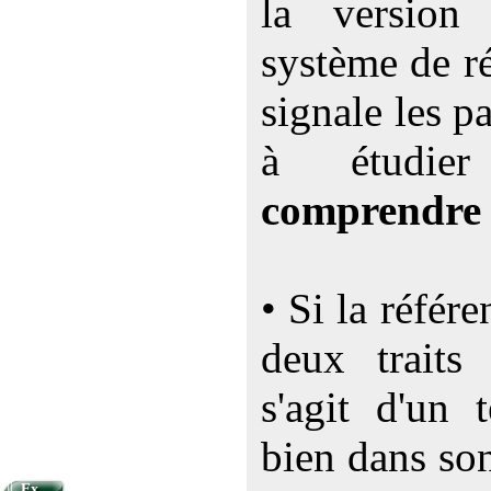
la versio
système de ré
signale les p
à étudi
comprendre
• Si la référ
deux traits 
s'agit d'un 
bien dans so
Ex