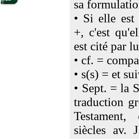
sa formulatio
• Si elle es
+, c'est qu'e
est cité par lu
• cf. = compa
• s(s) = et su
• Sept. = la 
traduction g
Testament,
siècles av. 