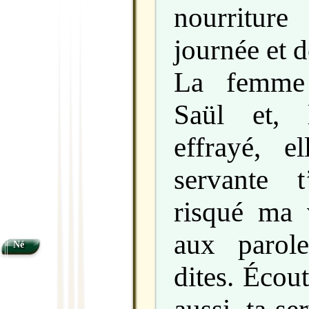
nourritur
journée et d
La femme 
Saül et, 
effrayé, e
servante t
risqué ma 
aux parol
Né
dites. Écou