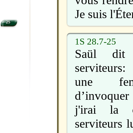
vous rendre
Je suis l'Ét
2S
1S 28.7-25
Saül dit
serviteurs
une fe
d’invoquer
j'irai la 
serviteurs 