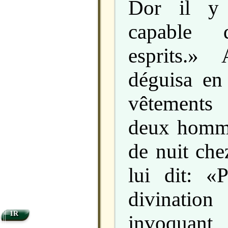
Dor il y
capable d
esprits.»
déguisa en 
vêtements
deux hommes
de nuit che
lui dit: «
divinatio
1R
invoquan