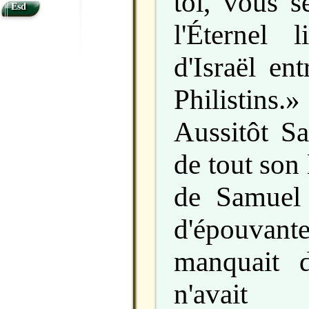
toi, vous s
Esd
l'Éternel 
d'Israël en
Philistins.»
Aussitôt Sa
de tout son
de Samuel 
d'épouvan
manquait d
n'avait