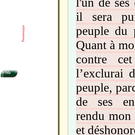
l'un de ses
il sera p
peuple du p
Pentateuque
Quant à moi
contre ce
l’exclurai 
Nb
peuple, parc
de ses en
rendu mon 
et déshonor