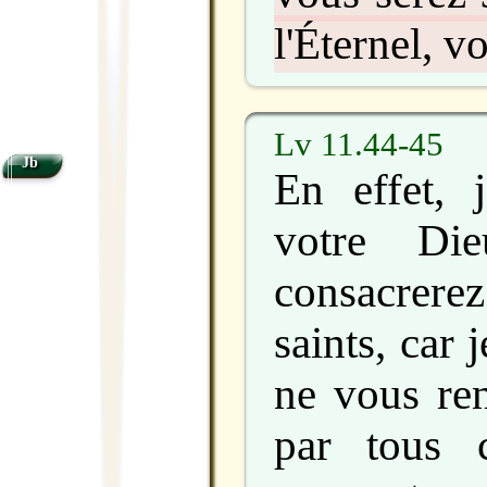
l'Éternel, v
Lv 11.44-45
Jb
En effet, j
votre Di
consacrere
saints, car 
ne vous re
par tous c