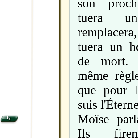
son proch
tuera u
remplacera
tuera un 
de mort. 
même règle
que pour l’
suis l'Étern
Moïse parla
Jg
Ils fire