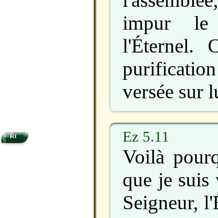
impur le 
l'Éternel.
purificat
versée sur lu
Ez 5.11
Rt
Voilà pourq
que je suis 
Seigneur, l