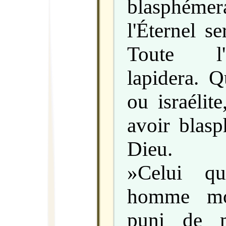
blasphém
l'Éternel s
Toute l'
lapidera. Q
ou israélit
avoir blas
Dieu.
»Celui qu
homme mor
puni de m