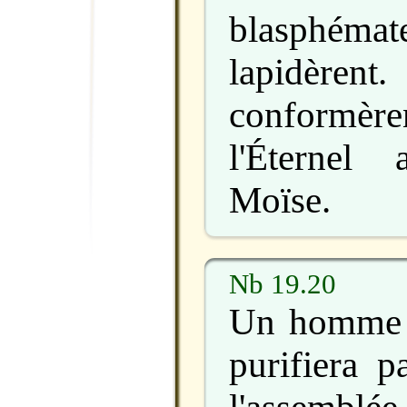
blasphémate
lapidèrent.
conformère
l'Éternel
Moïse.
Nb 19.20
Un homme 
purifiera p
l'assembl