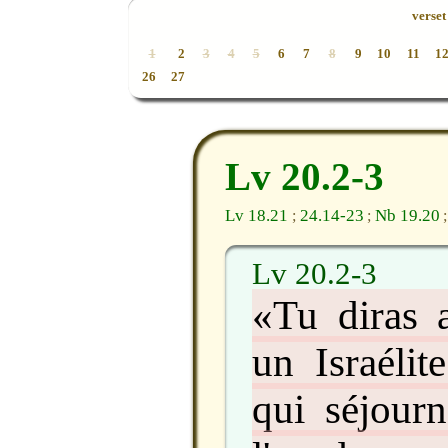
verset 
1
2
3
4
5
6
7
8
9
10
11
1
26
27
Lv 20.2-3
Lv 18.21
24.14-23
Nb 19.20
;
;
Lv 20.2-3
«Tu diras a
un Israélit
qui séjourn