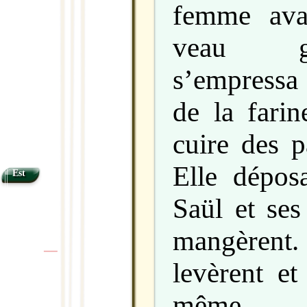
femme ava
veau gr
s’empressa 
de la farine
cuire des p
Elle dépos
Est
Saül et ses 
mangèrent
|
|
levèrent et
même.