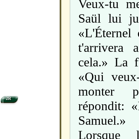
Veux-tu me
Saül lui ju
«L'Éternel 
t'arrivera
cela.» La
«Qui veux-
monter p
2R
répondit: 
Samuel.»
Lorsque 