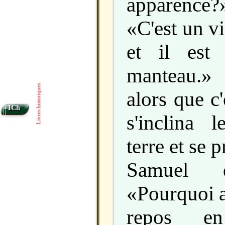
apparence?
«C'est un v
et il est
manteau.»
Livres historiques
alors que c'
1Ch
s'inclina 
terre et se 
Samuel 
«Pourquoi a
repos e