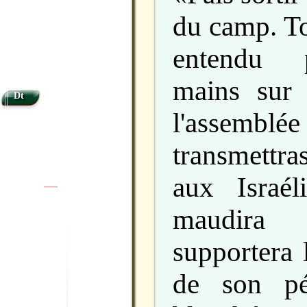
du camp. To
entendu p
mains sur 
Dt
l'assemblée
transmettra
aux Israél
|
|
maudir
supportera 
de son pé