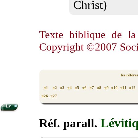
Christ)
Texte biblique de l
Copyright ©2007 Soci
les référe
1
2
3
4
5
6
7
8
9
10
11
12
π
π
π
π
π
π
π
π
π
π
π
π
26
27
π
π
•
Lv
Léviti
Réf. parall.