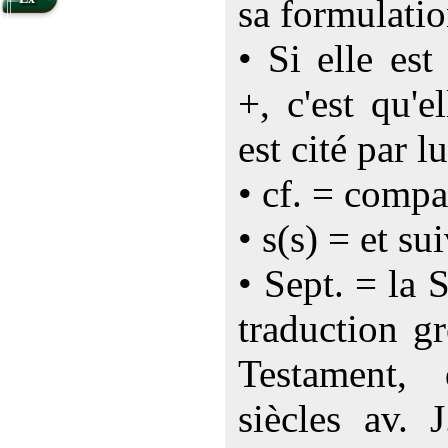
sa formulatio
• Si elle es
+, c'est qu'e
est cité par lu
• cf. = compa
• s(s) = et su
• Sept. = la 
traduction g
Testament,
siècles av. 