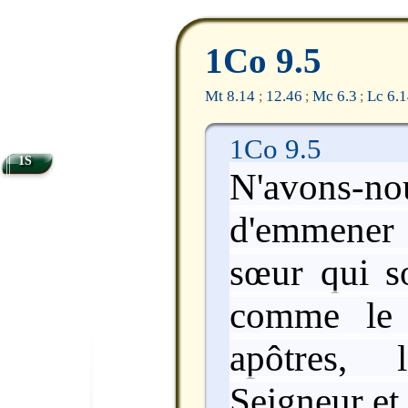
1Co 9.5
Mt 8.14
12.46
Mc 6.3
Lc 6.
;
;
;
1Co 9.5
1S
N'avons-no
d'emmener
sœur qui s
comme le 
apôtres, 
Seigneur et