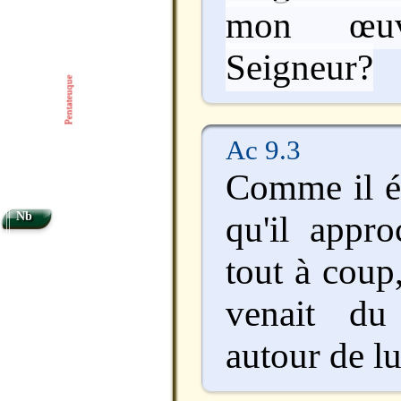
mon œu
Seigneur?
Pentateuque
Ac 9.3
Comme il ét
qu'il appr
Nb
tout à coup
venait du 
autour de lu