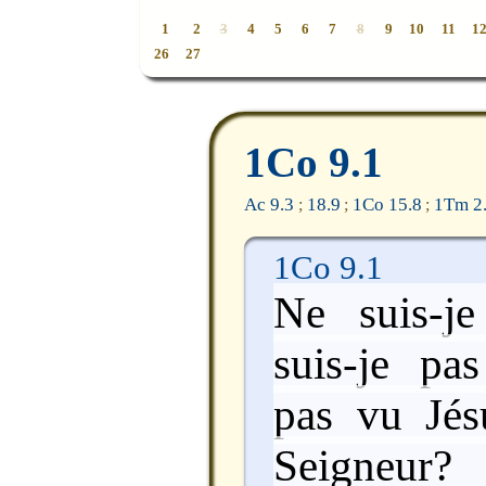
1
2
3
4
5
6
7
8
9
10
11
1
26
27
1Co 9.1
Ac 9.3
18.9
1Co 15.8
1Tm 2
;
;
;
1Co 9.1
Ne suis-j
suis-je pas
pas vu Jésu
Seigneur? 