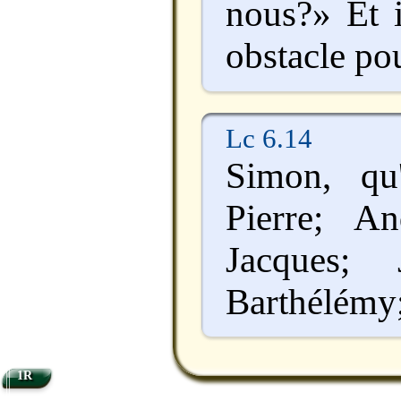
nous?» Et i
obstacle po
Lc 6.14
Simon, qu'
Pierre; An
Jacques; 
Barthélémy
1R