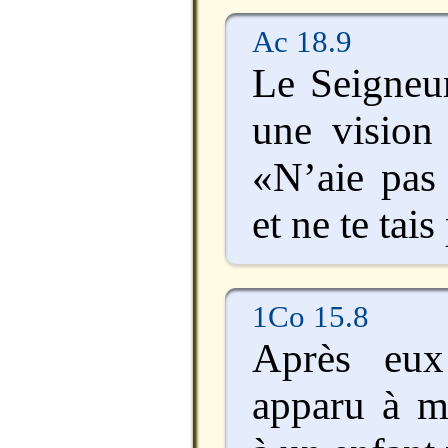
Ac 18.9
Le Seigneur
une vision 
«N’aie pas 
et ne te tais
1Co 15.8
Après eux
apparu à m