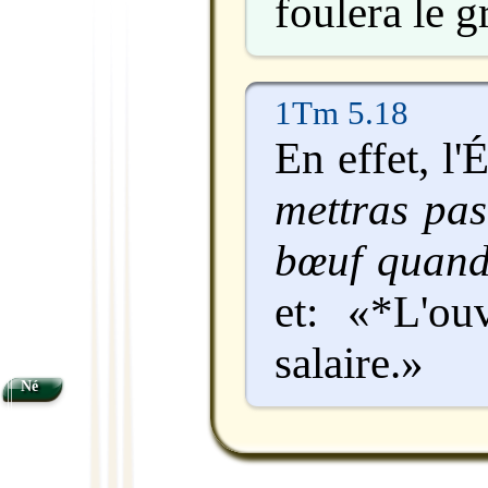
foulera le g
1Tm 5.18
En effet, l'
mettras pas
bœuf quand 
et: «*L'ou
salaire.»
Né