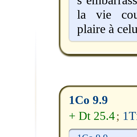
s’embarrass
la vie cou
plaire à celu
1Co 9.9
+ Dt 25.4
;
1T