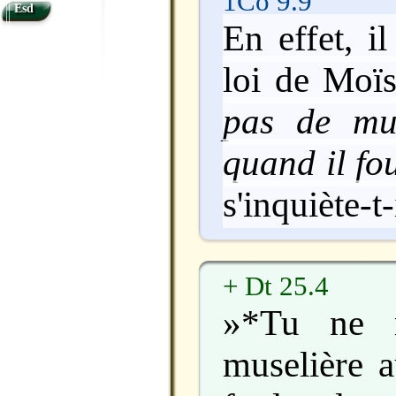
1Co 9.9
Esd
En effet, il
loi de Moï
pas de mu
quand il fou
s'inquiète-t
+ Dt 25.4
»*Tu ne m
muselière 