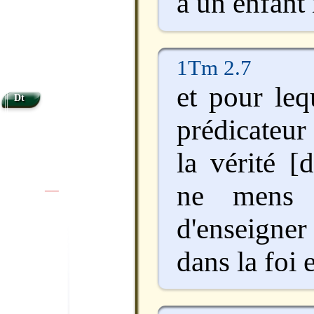
à un enfant
1Tm 2.7
et pour lequ
Dt
prédicateur 
la vérité [
ne mens 
|
|
d'enseigne
dans la foi e