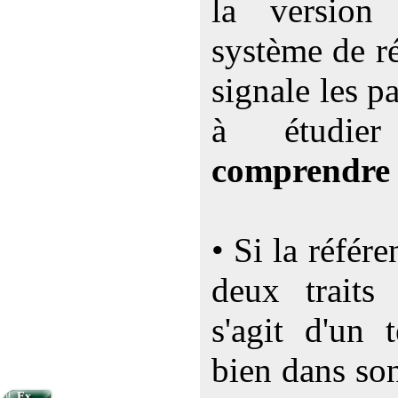
la versio
système de ré
signale les p
à étudi
comprendre
• Si la référ
deux traits 
s'agit d'un 
bien dans so
Ex