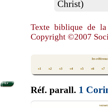
Christ)
Texte biblique de l
Copyright ©2007 Soci
les référenc
1
2
3
4
5
6
7
π
π
π
π
π
π
π
Lv
1 Cori
Réf. parall.
verset 