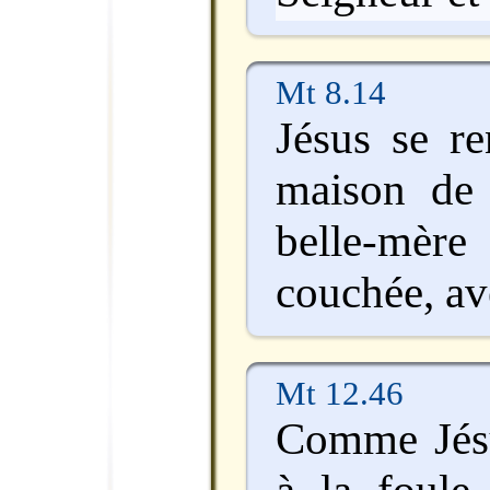
Mt 8.14
Jésus se re
maison de P
belle-mèr
couchée, ave
Mt 12.46
Comme Jésu
à la foule