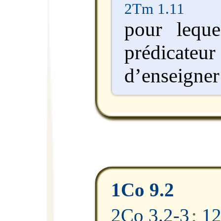
2Tm 1.11
pour lequel
prédicateur
d’enseigner 
1Co 9.2
2Co 3.2-3
;
12