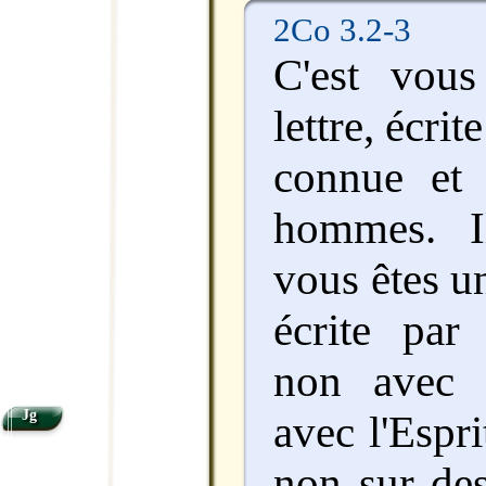
2Co 3.2-3
C'est vous
lettre, écri
connue et 
hommes. I
vous êtes un
écrite par 
non avec 
Jg
avec l'Espr
non sur des