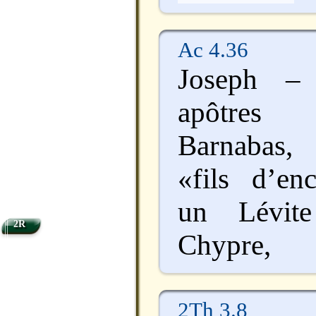
Ac 4.36
Joseph – 
apôtres 
Barnabas, 
«fils d’en
un Lévite
2R
Chypre,
2Th 3.8