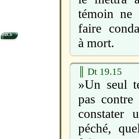
témoin ne 
faire cond
2Ch
à mort.
║ Dt 19.15
»Un seul t
pas contr
constater
péché, quel