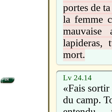
portes de t
la femme c
mauvaise 
lapideras, 
mort.
Lv 24.14
2R
«Fais sorti
du camp. To
entendu p