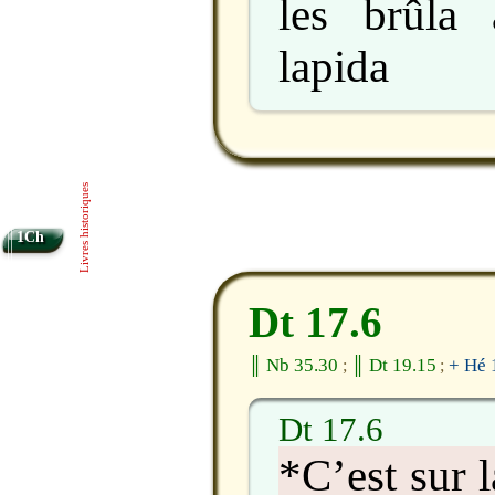
les brûla
lapida
Livres historiques
1Ch
Dt 17.6
║ Nb 35.30
║ Dt 19.15
+ Hé 
;
;
Dt 17.6
*C’est sur 