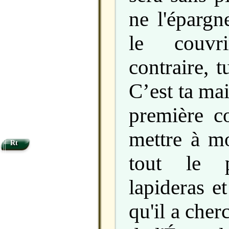
ne l'épargn
le couvr
contraire, t
C’est ta mai
première co
mettre à mo
Rt
tout le 
lapideras e
qu'il a cher