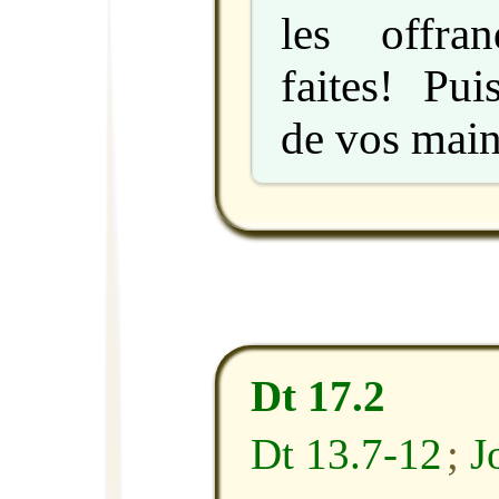
les offra
faites! Pui
de vos mains
Dt 17.2
Dt 13.7-12
;
J