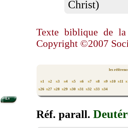
Christ)
Texte biblique de l
Copyright ©2007 Soci
les référen
1
2
3
4
5
6
7
8
9
10
11
π
π
π
π
π
π
π
π
π
π
π
π
26
27
28
29
30
31
32
33
34
π
π
π
π
π
π
π
π
π
Lv
Deuté
Réf. parall.