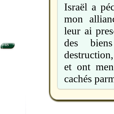
Israël a pé
mon allian
leur ai pres
des bien
1S
destruction,
et ont ment
cachés parmi