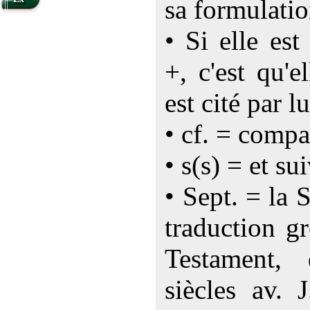
sa formulatio
• Si elle es
+, c'est qu'e
est cité par lu
• cf. = compa
• s(s) = et su
• Sept. = la 
traduction g
Testament,
siècles av. 