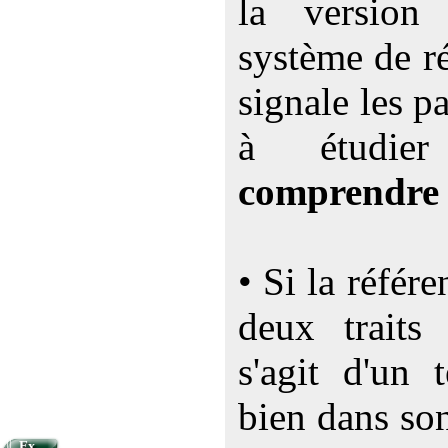
la versio
système de ré
signale les p
à étudi
comprendre
• Si la référ
deux traits 
s'agit d'un 
bien dans so
Ex