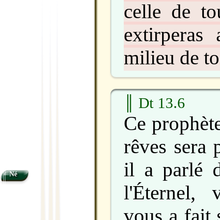
celle de to
extirperas
milieu de to
║ Dt 13.6
Ce prophète
rêves sera 
il a parlé 
Né
l'Éternel,
vous a fait 