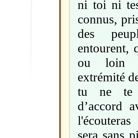
ni toi ni t
connus, pri
des peup
entourent, 
ou loin 
extrémité de 
tu ne te 
d’accord a
l'écouteras
sera sans pi