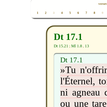
verset 
1
2
3
4
5
6
7
8
9
Dt 17.1
Dt 15.21
Ml 1.8
13
;
,
Dt 17.1
»Tu n'offri
l'Éternel, 
ni agneau q
ou une tare