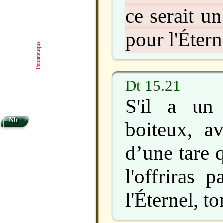
ce serait u
pour l'Étern
Pentateuque
Dt 15.21
S'il a un 
Nb
boiteux, av
d’une tare 
l'offriras 
l'Éternel, t