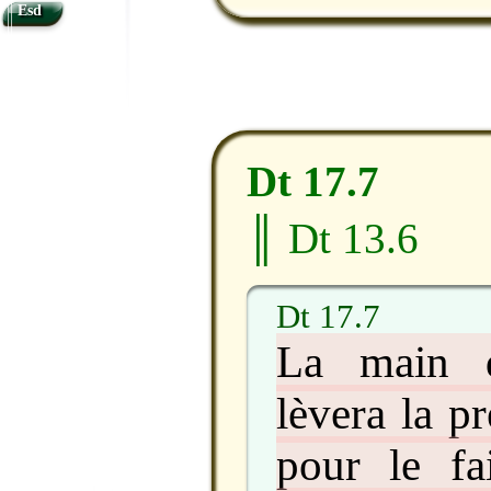
Esd
Dt 17.7
║ Dt 13.6
Dt 17.7
La main d
lèvera la p
pour le fa