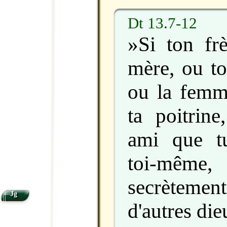
Dt 13.7-12
»Si ton frè
mère, ou ton
ou la femm
ta poitrin
ami que t
toi-mêm
secrètemen
Jg
d'autres di