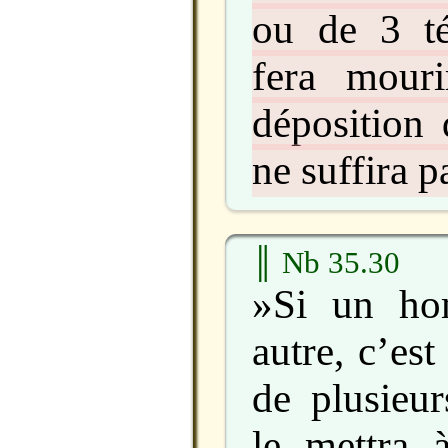
ou de 3 t
fera mouri
déposition 
ne suffira p
║ Nb 35.30
»Si un ho
autre, c’est
de plusieu
le mettra 