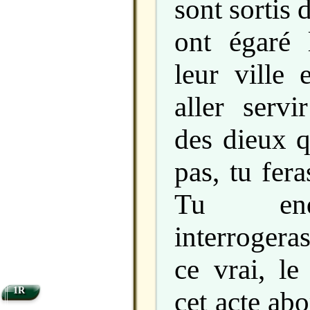
sont sortis 
ont égaré 
leur ville 
aller servi
des dieux q
pas, tu fer
Tu enq
interrogera
ce vrai, le 
1R
cet acte abo