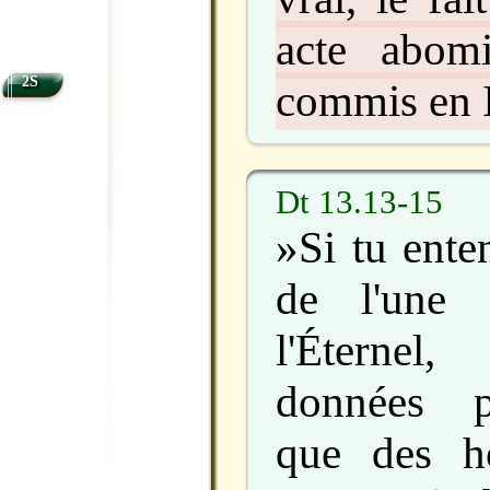
acte abomi
2S
commis en I
Dt 13.13-15
»Si tu ente
de l'une 
l'Éternel
données p
que des h