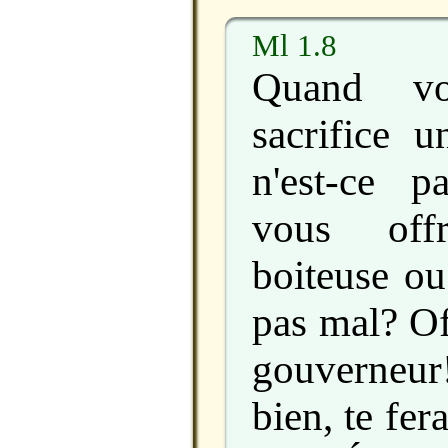
Ml 1.8
Quand vo
sacrifice u
n'est-ce 
vous off
boiteuse ou
pas mal? Of
gouverneur!
bien, te fer