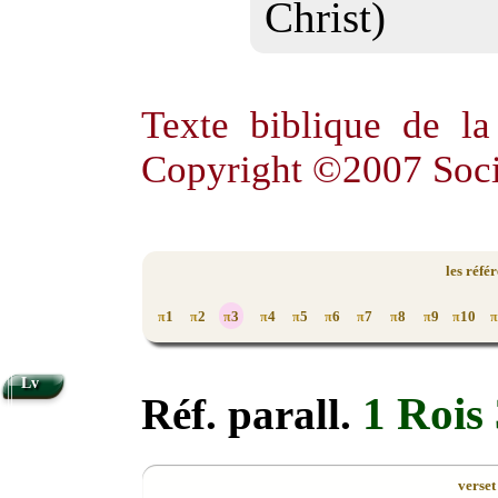
Christ)
Texte biblique de l
Copyright ©2007 Soci
les réfé
1
2
3
4
5
6
7
8
9
10
π
π
π
π
π
π
π
π
π
π
π
Lv
1 Rois
Réf. parall.
verset 