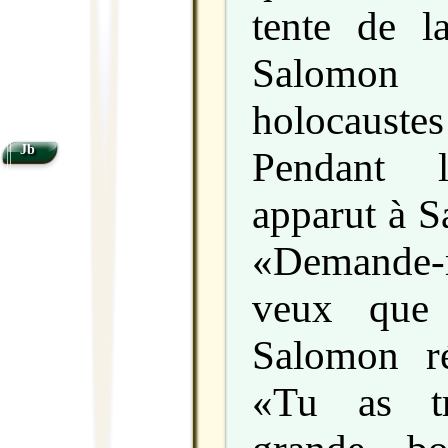
tente de l
Salomon
holocaustes 
Jb
Pendant 
apparut à S
«Demande-
veux que 
Salomon r
«Tu as tr