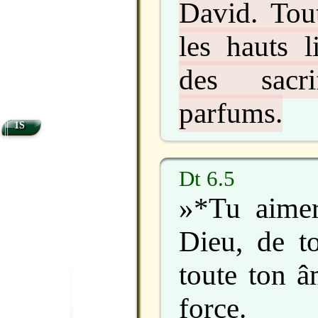
David. Tout
les hauts l
des sacr
parfums.
1S
Dt 6.5
»*Tu aimera
Dieu, de t
toute ton â
force.