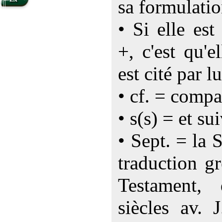
sa formulatio
• Si elle es
+, c'est qu'e
est cité par lu
• cf. = compa
• s(s) = et su
• Sept. = la 
traduction g
Testament,
siècles av. 