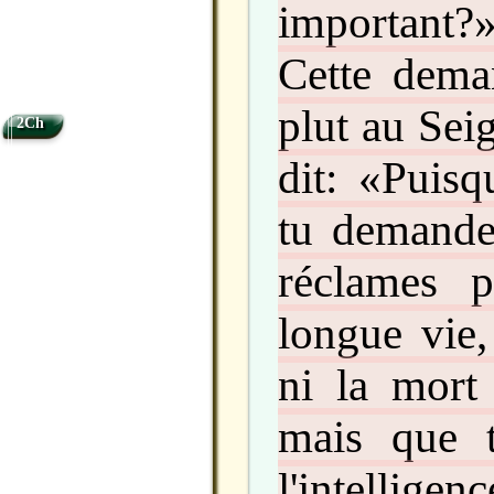
important?
Cette dem
plut au Sei
2Ch
dit: «Puisq
tu demande
réclames 
longue vie,
ni la mort
mais que 
l'intelligen