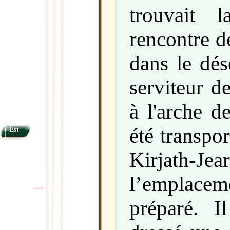
trouvait 
rencontre d
dans le dés
serviteur d
à l'arche d
été transpo
Est
Kirjat
l’emplaceme
|
|
préparé. I