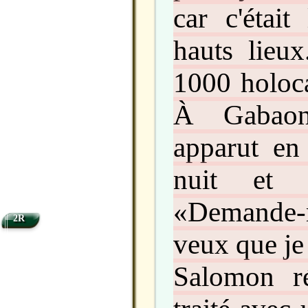
car c'était
hauts lieux
1000 holoca
À Gabaon,
apparut en
nuit et 
«Demande-
2R
veux que je
Salomon r