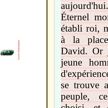
aujourd'h
Éternel mo
établi roi, 
à la plac
Livres historiques
David. Or 
1Ch
jeune hom
d'expérienc
se trouve 
peuple, c
choisi, et