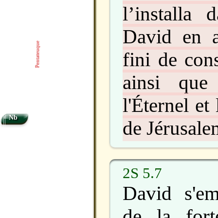
l’installa 
David en a
Pentateuque
fini de con
ainsi que
l'Éternel et
Nb
de Jérusale
2S 5.7
David s'e
de la fort