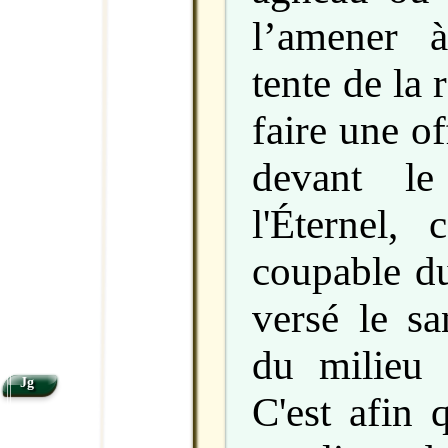
l’amener à
tente de la
faire une of
devant le
l'Éternel,
coupable du
versé le sa
du milieu 
Jg
C'est afin q