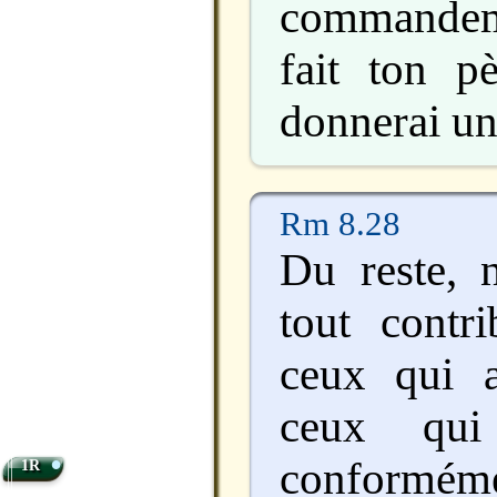
commandem
fait ton p
donnerai un
Rm 8.28
Du reste, 
tout contr
ceux qui 
ceux qui
•
conforméme
1R