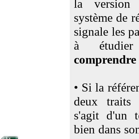
la versio
système de ré
signale les p
à étudi
comprendre
• Si la référ
deux traits 
s'agit d'un 
bien dans so
Ex