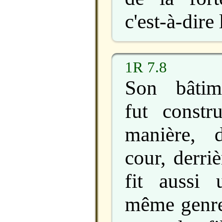
c'est-à-dire
1R 7.8
Son bâtime
fut const
manière, 
cour, derriè
fit aussi
même genre