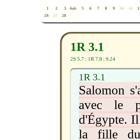
1
2
3
4a
b
5
6
7
8
9
10
11
1
26
27
28
1R 3.1
2S 5.7
1R 7.8
9.24
;
;
1R 3.1
Salomon s'a
avec le p
d'Égypte. I
la fille d