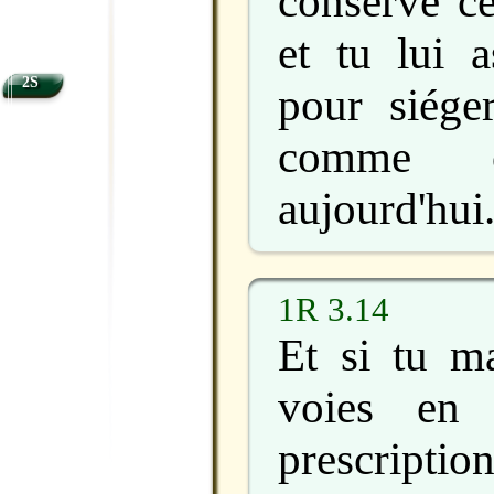
conservé ce
et tu lui 
2S
pour siége
comme 
aujourd'hui
1R 3.14
Et si tu m
voies en 
prescrip