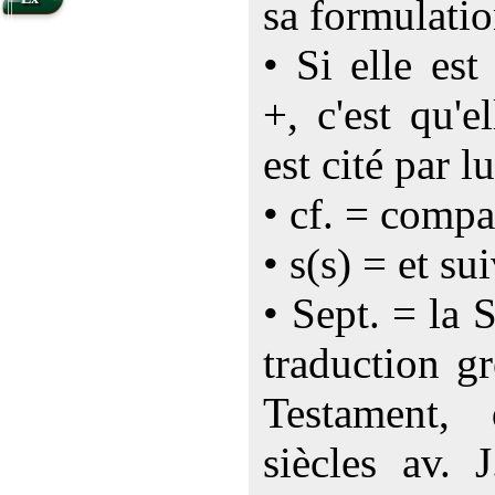
sa formulatio
• Si elle es
+, c'est qu'e
est cité par lu
• cf. = compa
• s(s) = et su
• Sept. = la 
traduction g
Testament,
siècles av. 