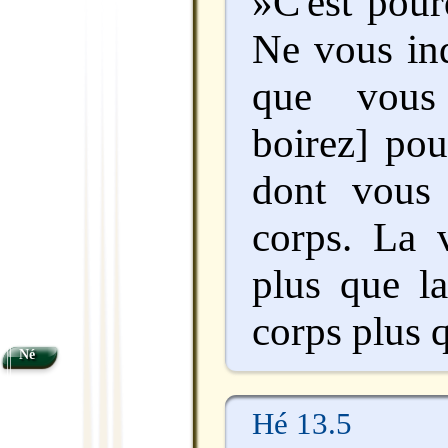
»C'est pour
Ne vous inq
que vous
boirez] pou
dont vous 
corps. La v
plus que la
corps plus 
Né
Hé 13.5