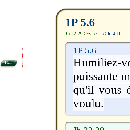
1P 5.6
Jb 22.29
Es 57.15
Jc 4.10
;
;
1P 5.6
Livres historiques
Humiliez-v
1Ch
puissante m
qu'il vous
voulu.