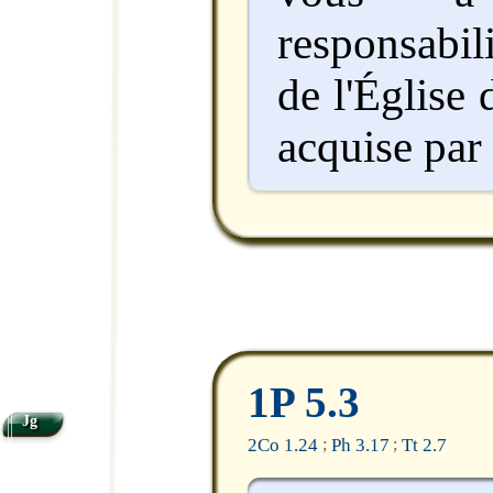
responsabil
de l'Église 
acquise par
1P 5.3
Jg
2Co 1.24
Ph 3.17
Tt 2.7
;
;