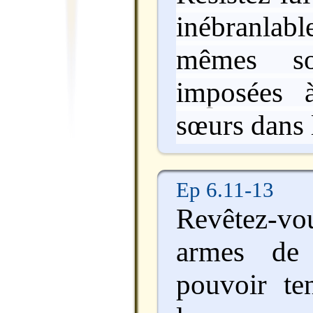
inébranlabl
mêmes sou
imposées 
sœurs dans 
Ep 6.11-13
Revêtez-vo
armes de
pouvoir te