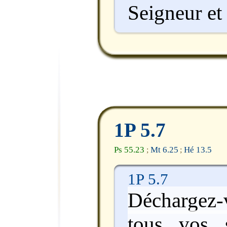
Seigneur et 
1P 5.7
Ps 55.23
Mt 6.25
Hé 13.5
;
;
1P 5.7
Déchargez-
tous vos s