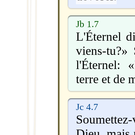
Jb 1.7
L'Éternel d
viens-tu?» 
l'Éternel: 
terre et de
Jc 4.7
Soumette
Dieu, mais 