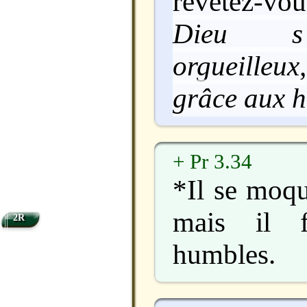
revêtez-vou
Dieu s
orgueilleu
grâce aux 
+ Pr 3.34
*Il se moq
mais il f
2R
humbles.