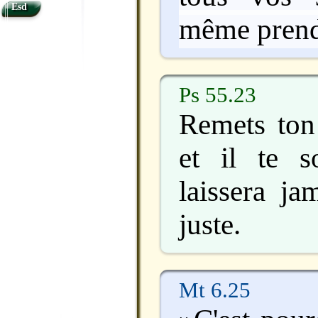
Esd
même prend
Ps 55.23
Remets ton 
et il te s
laissera ja
juste.
Mt 6.25