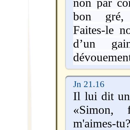
non par con
bon gré, 
Faites-le n
d’un gai
dévouement
Jn 21.16
Il lui dit 
«Simon, f
m'aimes-t