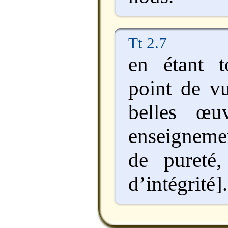
Tt 2.7
en étant 
point de v
belles œu
enseigneme
de pureté,
d’intégrité].