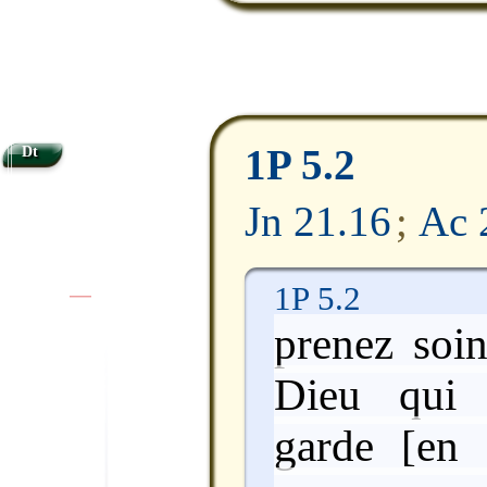
1P 5.2
Dt
Jn 21.16
;
Ac 
1P 5.2
|
|
prenez soi
Dieu qui 
garde [en v