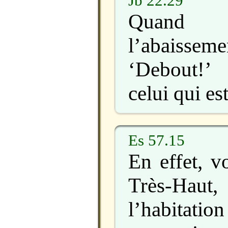
Jb 22.29
Quand
l’abaisse
‘Debout!’
celui qui es
Es 57.15
En effet, v
Très-Hau
l’habitation 