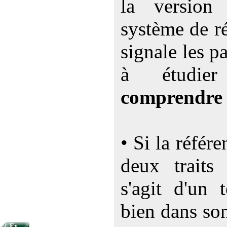
la versio
système de ré
signale les p
à étudi
comprendre
• Si la référ
deux traits 
s'agit d'un 
bien dans so
Ex