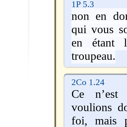
1P 5.3
non en do
qui vous so
en étant 
troupeau.
2Co 1.24
Ce n’est
voulions d
foi, mais 