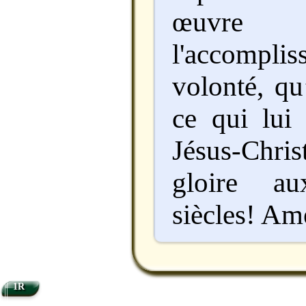
œuvr
l'accompl
volonté, qu
ce qui lui 
Jésus-Chris
gloire au
siècles! Am
1R