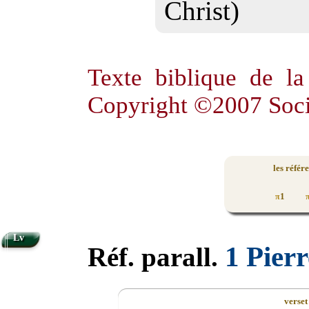
Christ)
Texte biblique de l
Copyright ©2007 Soci
les référ
1
π
Lv
1 Pierr
Réf. parall.
verset 