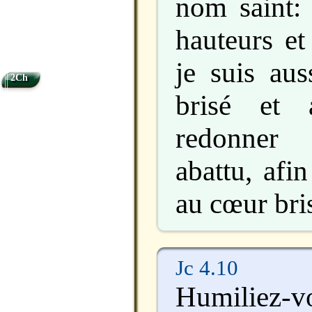
nom saint: 
hauteurs et
je suis au
2Ch
brisé et 
redonner 
abattu, afi
au cœur bri
Jc 4.10
Humiliez-