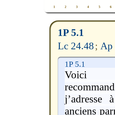
1
2
3
4
5
6
1P 5.1
Lc 24.48
;
Ap 
1P 5.1
Voici 
recomma
j’adresse 
anciens par