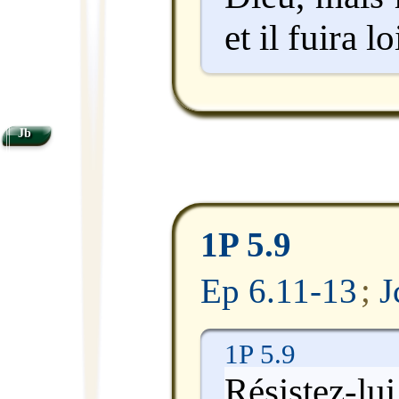
et il fuira l
Jb
1P 5.9
Ep 6.11-13
;
J
1P 5.9
Résistez-l