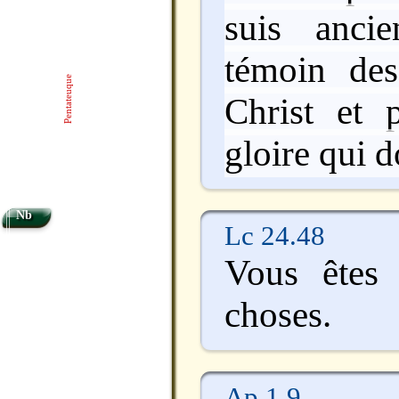
suis anci
témoin des
Pentateuque
Christ et p
gloire qui d
Nb
Lc 24.48
Vous êtes
choses.
Ap 1.9