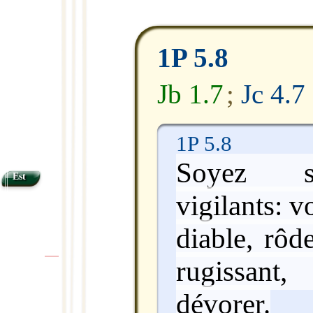
1P 5.8
Jb 1.7
;
Jc 4.7
1P 5.8
Soyez so
Est
vigilants: v
diable, rô
rugissant
|
|
dévorer.