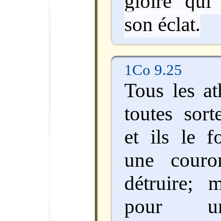
gloire qui
son éclat.
1Co 9.25
Tous les at
toutes sort
et ils le f
une couro
détruire; 
pour u