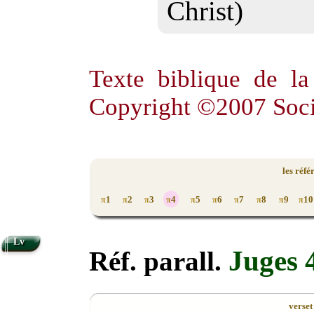
Christ)
Texte biblique de l
Copyright ©2007 Soci
les réfé
1
2
3
4
5
6
7
8
9
10
π
π
π
π
π
π
π
π
π
π
Lv
Juges 
Réf. parall.
verset 