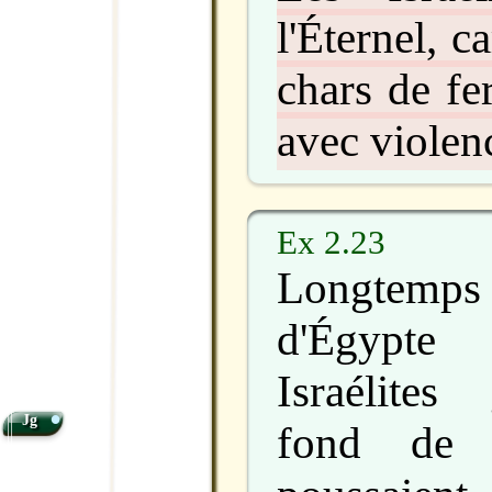
l'Éternel, c
chars de fe
avec violen
Ex 2.23
Longtemps
d'Égypte
Israélites
•
Jg
fond de l