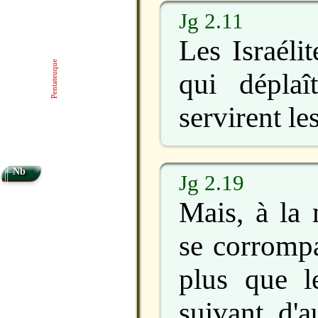
Jg 2.11
Les Israélit
Pentateuque
qui déplaî
servirent le
Nb
Jg 2.19
Mais, à la 
se corromp
plus que l
suivant d'a