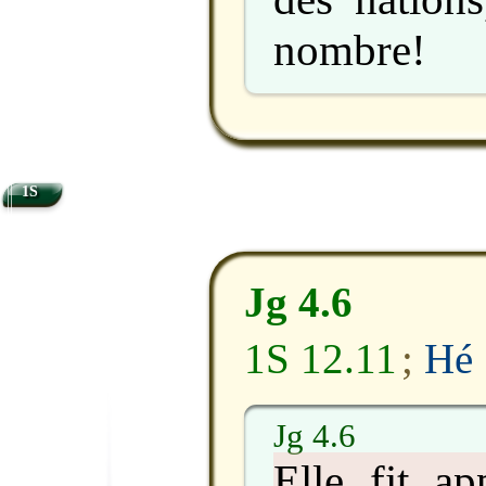
nombre!
1S
Jg 4.6
1S 12.11
;
Hé 
Jg 4.6
Elle fit ap