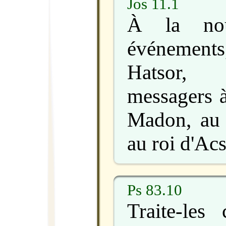
Jos 11.1
À la nou
événements,
Hatsor,
messagers à
Madon, au 
au roi d'Ac
Ps 83.10
Traite-le