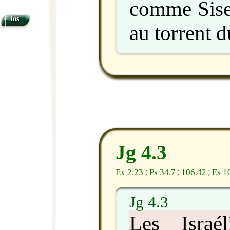
comme Sise
Jos
au torrent 
Jg 4.3
Ex 2.23
Ps 34.7
106.42
Es 1
;
;
;
Jg 4.3
Les Israél