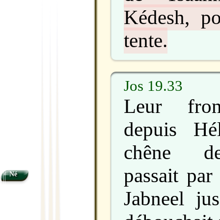
Kédesh, po
tente.
Jos 19.33
Leur front
depuis Hé
chêne de
passait pa
Né
Jabneel ju