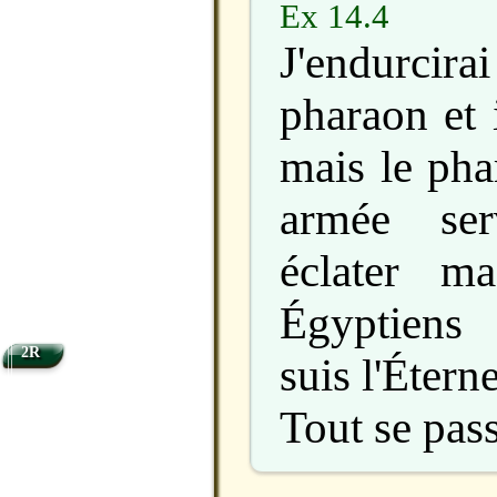
Ex 14.4
J'endurci
pharaon et 
mais le pha
armée ser
éclater m
Égyptiens
2R
suis l'Étern
Tout se pass