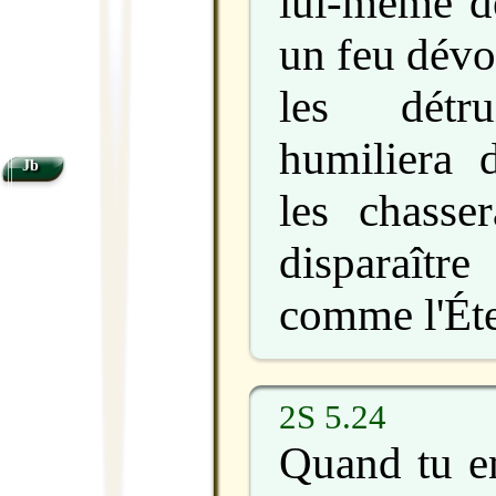
lui-même d
un feu dévor
les détr
humiliera d
Jb
les chasser
disparaît
comme l'Éter
2S 5.24
Quand tu en