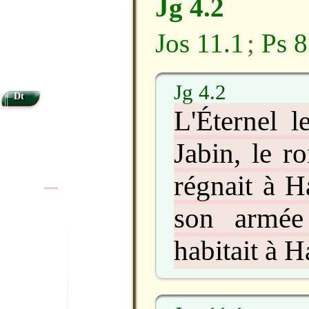
Jg 4.2
Jos 11.1
;
Ps 8
Jg 4.2
Dt
L'Éternel l
Jabin, le r
régnait à H
|
|
son armée 
habitait à 