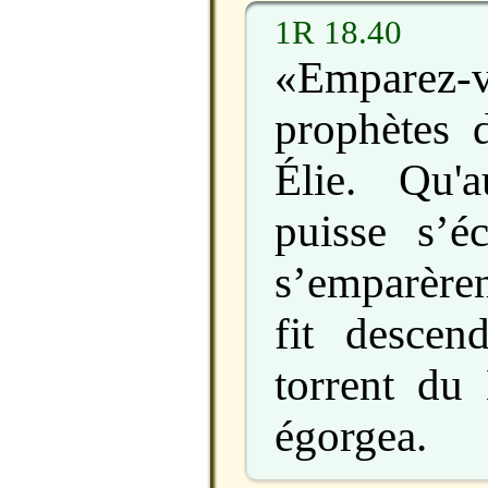
1R 18.40
«Empar
prophètes d
Élie. Qu'
puisse s’é
s’emparèren
fit desce
torrent du 
égorgea.