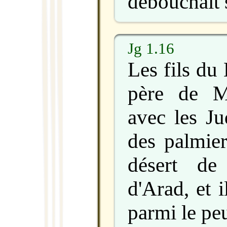
débouchait 
Jg 1.16
Les fils du
père de M
avec les Ju
des palmier
désert de
d'Arad, et i
parmi le pe