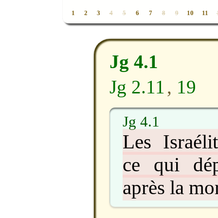
1
2
3
4
5
6
7
8
9
10
11
Jg 4.1
Jg 2.11
,
19
Jg 4.1
Les Israéli
ce qui dépl
après la mo