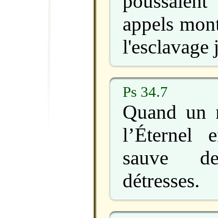
poussaient
appels mont
l'esclavage 
Ps 34.7
Quand un m
l’Éternel 
sauve d
détresses.