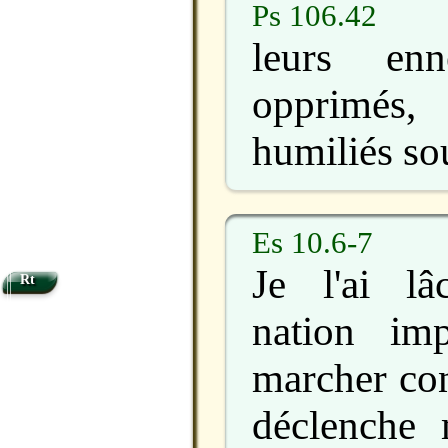
Ps 106.42
leurs en
opprimés,
humiliés so
Es 10.6-7
Je l'ai l
Rt
nation imp
marcher con
déclenche 