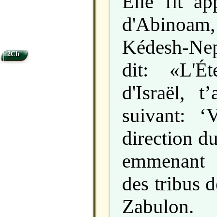
Elle fit ap
d'Abinoam
Kédesh-Neph
2Ch
dit: «L'É
d'Israël, t
suivant: ‘
direction d
emmenant 
des tribus 
Zabulon.