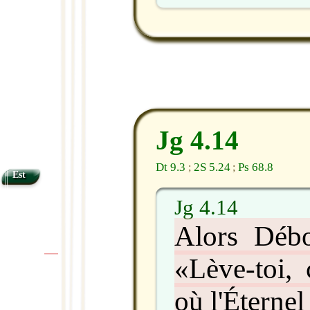
Jg 4.14
Dt 9.3
2S 5.24
Ps 68.8
;
;
Est
Jg 4.14
Alors Débo
«Lève-toi, 
|
|
où l'Éternel