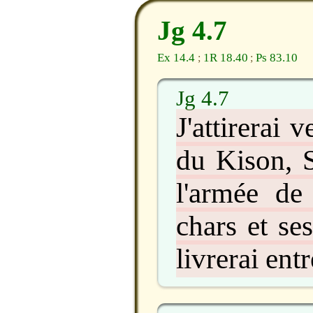
Jg 4.7
Ex 14.4
1R 18.40
Ps 83.10
;
;
Jg 4.7
J'attirerai v
du Kison, S
l'armée de
chars et ses
livrerai ent