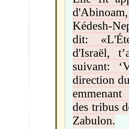
d'Abinoam
Kédesh-Neph
dit: «L'É
d'Israël, t
suivant: ‘
direction d
emmenant 
des tribus 
Zabulon.