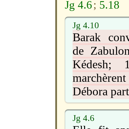
Jg 4.6
;
5.18
Jg 4.10
Barak conv
de Zabulon
Kédesh; 
marchèren
Débora parti
Jg 4.6