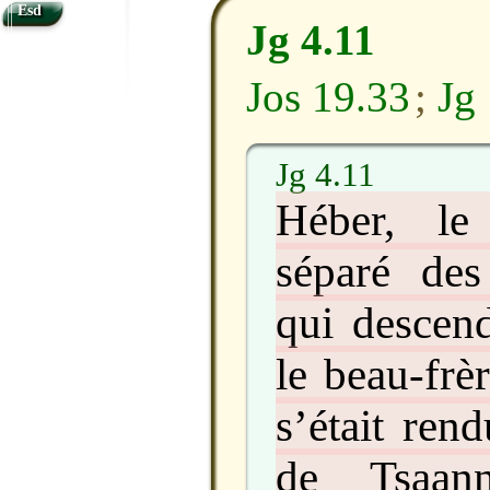
Esd
Jg 4.11
Jos 19.33
;
Jg
Jg 4.11
Héber, le 
séparé des
qui descen
le beau-frè
s’était ren
de Tsaan