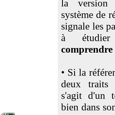
la versio
système de ré
signale les p
à étudi
comprendre
• Si la référ
deux traits 
s'agit d'un 
bien dans so
Ex