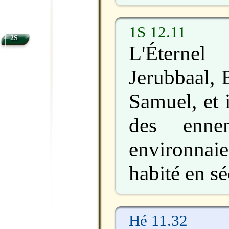
1S 12.11
2S
L'Étern
Jerubbaal, 
Samuel, et 
des enne
environnaie
habité en sé
Hé 11.32