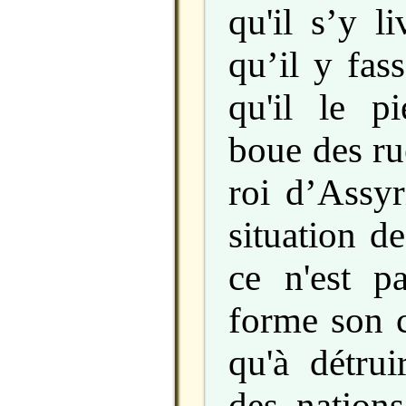
qu'il s’y l
qu’il y fas
qu'il le p
boue des ru
roi d’Assyr
situation d
ce n'est p
forme son c
qu'à détrui
des nations