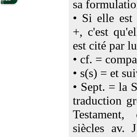
sa formulatio
• Si elle es
+, c'est qu'e
est cité par lu
• cf. = compa
• s(s) = et su
• Sept. = la 
traduction g
Testament,
siècles av. 