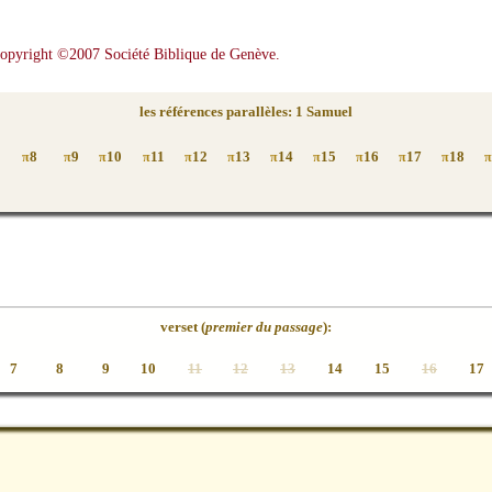
Copyright ©2007 Société Biblique de Genève.
les références parallèles: 1 Samuel
8
9
10
11
12
13
14
15
16
17
18
π
π
π
π
π
π
π
π
π
π
π
π
verset (
premier du passage
):
7
8
9
10
11
12
13
14
15
16
17