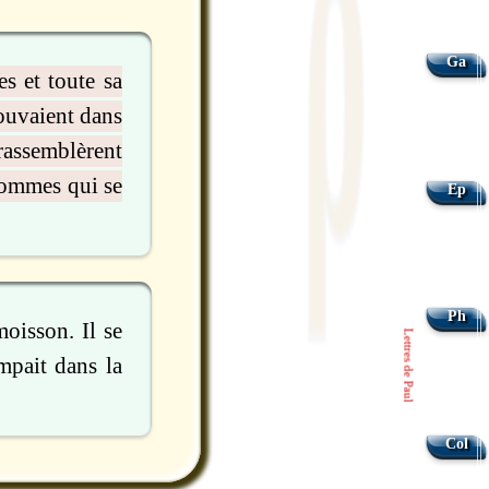
Ga
es et toute sa
rouvaient dans
rassemblèrent
 hommes qui se
Ep
Ph
oisson. Il se
Lettres de Paul
mpait dans la
Col