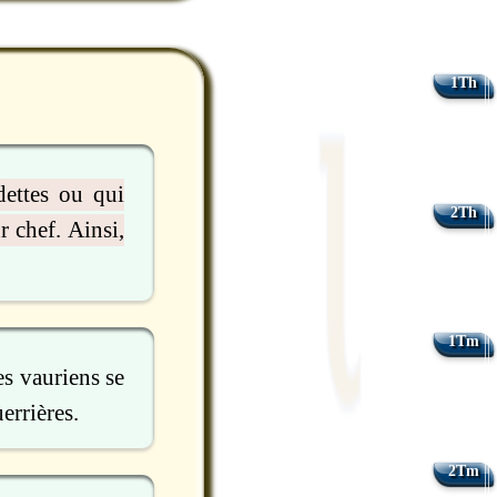
1Th
dettes ou qui
2Th
r chef. Ainsi,
1Tm
es vauriens se
uerrières.
2Tm