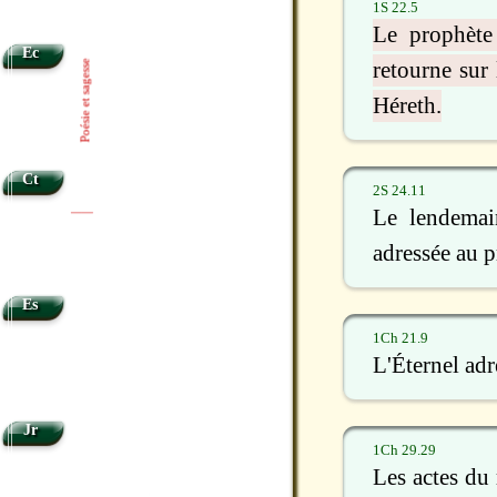
1S 22.5
Le prophète 
Ec
retourne sur 
Poésie et sagesse
Héreth.
Ct
2S 24.11
Le lendemain
|
|
adressée au p
Es
1Ch 21.9
L'Éternel adr
Jr
1Ch 29.29
Les actes du 