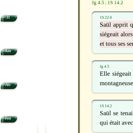
Jg 4.5
1S 14.2
;
Jl
1S 22.6
Saül apprit 
siégeait alor
et tous ses se
Am
Jg 4.5
Elle siégeai
montagneuse d
Ab
1S 14.2
Saül se tena
Jon
qui était av