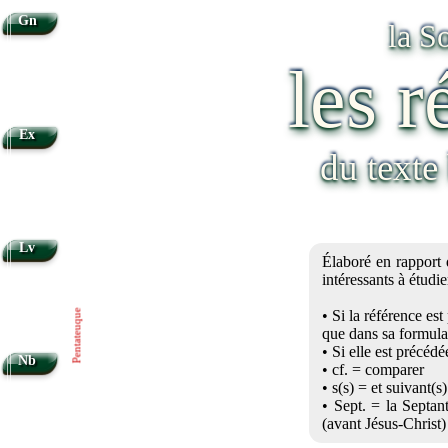
Gn
la S
les r
Ex
du texte
Lv
Élaboré en rapport 
intéressants à étudi
• Si la référence es
Pentateuque
que dans sa formula
• Si elle est précédée
Nb
• cf. = comparer
• s(s) = et suivant(s)
• Sept. = la Septan
(avant Jésus-Christ)