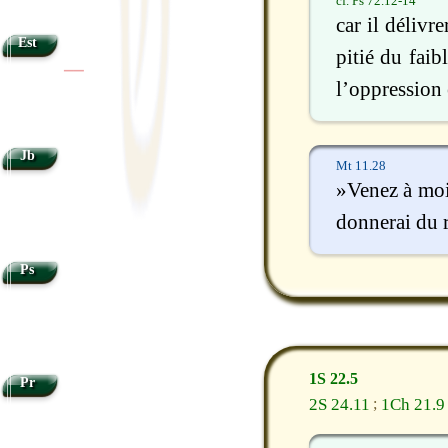
cf. Ps 72.12-14
car il délivr
Est
pitié du faib
|
|
l’oppression 
Jb
Mt 11.28
»Venez à moi,
donnerai du 
Ps
1S 22.5
Pr
2S 24.11
1Ch 21.9
;