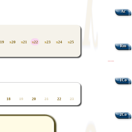
Ac
19
20
21
22
23
24
25
π
π
π
π
π
π
Rm
|
|
1Co
18
19
20
21
22
23
2Co