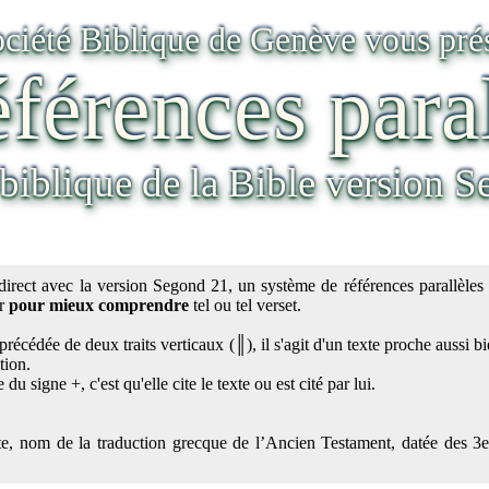
ociété Biblique de Genève vous pré
éférences para
 biblique de la Bible version 
direct avec la version Segond 21, un système de références parallèles 
er
pour mieux comprendre
tel ou tel verset.
t précédée de deux traits verticaux (║), il s'agit d'un texte proche aussi 
tion.
 du signe +, c'est qu'elle cite le texte ou est cité par lui.
te, nom de la traduction grecque de l’Ancien Testament, datée des 3e-