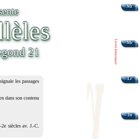
Mt
sente
llèles
Livres historiques
Mc
Segond 21
Lc
signale les passages
bien dans son contenu
Jn
2e siècles av. J.-C.