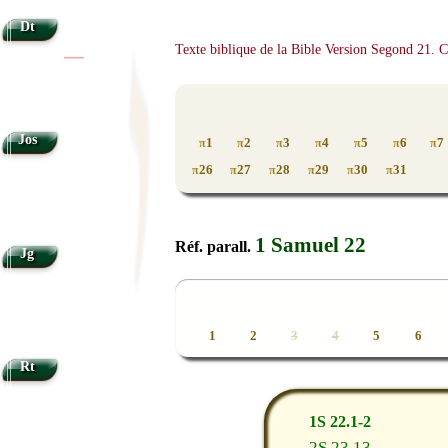
Dt
Texte biblique de la Bible Version Segond 21. 
|
|
Jos
1
2
3
4
5
6
7
π
π
π
π
π
π
π
26
27
28
29
30
31
π
π
π
π
π
π
1 Samuel 22
Réf. parall.
Jg
1
2
3
4
5
6
Rt
1S 22.1-2
2S 23.13