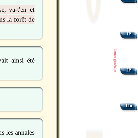
e, va-t'en et
ns la forêt de
1P
Lettres générales
ait ainsi été
2P
1Jn
ns les annales