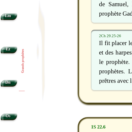
de Samuel, 
prophète Gad
Lm
2Ch 29.25-26
Il fit placer
Ez
Grands prophètes
et des harpes
le prophète.
prophètes. L
prêtres avec 
Dn
|
|
Os
1S 22.6