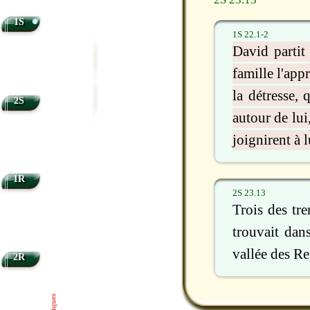
•
1S
1S 22.1-2
David partit 
famille l'app
la détresse,
2S
autour de lui
joignirent à l
1R
2S 23.13
Trois des tr
trouvait dan
vallée des R
2R