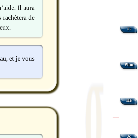
’aide. Il aura
s rachètera de
yeux.
Tt
au, et je vous
Phm
Hé
|
|
Jc