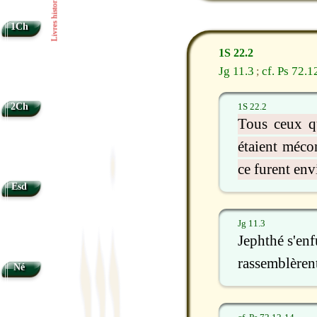
Livres historiques
1Ch
1S 22.2
Jg 11.3
cf. Ps 72.
;
2Ch
1S 22.2
Tous ceux qu
étaient mécon
ce furent env
Esd
Jg 11.3
Jephthé s'enf
rassemblèrent 
Né