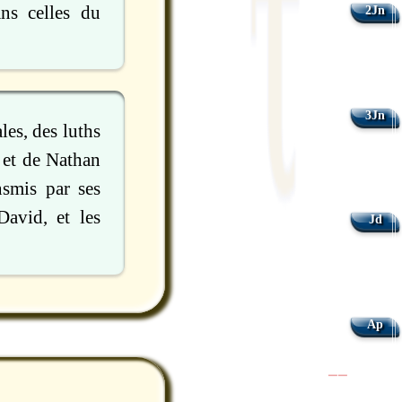
ns celles du
2Jn
3Jn
les, des luths
, et de Nathan
nsmis par ses
David, et les
Jd
Ap
|
|