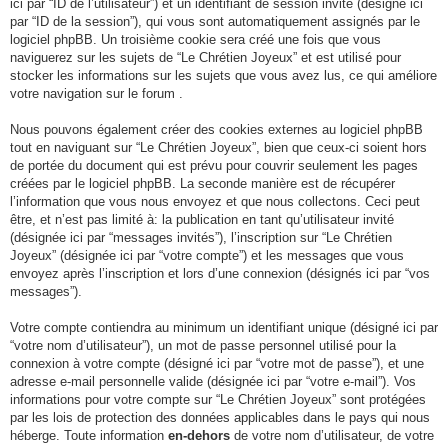
ici par “ID de l’utilisateur”) et un identifiant de session invité (désigné ici
par “ID de la session”), qui vous sont automatiquement assignés par le
logiciel phpBB. Un troisième cookie sera créé une fois que vous
naviguerez sur les sujets de “Le Chrétien Joyeux” et est utilisé pour
stocker les informations sur les sujets que vous avez lus, ce qui améliore
votre navigation sur le forum .
Nous pouvons également créer des cookies externes au logiciel phpBB
tout en naviguant sur “Le Chrétien Joyeux”, bien que ceux-ci soient hors
de portée du document qui est prévu pour couvrir seulement les pages
créées par le logiciel phpBB. La seconde manière est de récupérer
l’information que vous nous envoyez et que nous collectons. Ceci peut
être, et n’est pas limité à: la publication en tant qu’utilisateur invité
(désignée ici par “messages invités”), l’inscription sur “Le Chrétien
Joyeux” (désignée ici par “votre compte”) et les messages que vous
envoyez après l’inscription et lors d’une connexion (désignés ici par “vos
messages”).
Votre compte contiendra au minimum un identifiant unique (désigné ici par
“votre nom d’utilisateur”), un mot de passe personnel utilisé pour la
connexion à votre compte (désigné ici par “votre mot de passe”), et une
adresse e-mail personnelle valide (désignée ici par “votre e-mail”). Vos
informations pour votre compte sur “Le Chrétien Joyeux” sont protégées
par les lois de protection des données applicables dans le pays qui nous
héberge. Toute information
en-dehors
de votre nom d’utilisateur, de votre