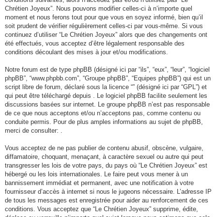
u
Chrétien Joyeux”. Nous pouvons modifier celles-ci à n’importe quel
moment et nous ferons tout pour que vous en soyez informé, bien qu’il
soit prudent de vérifier régulièrement celles-ci par vous-même. Si vous
continuez d’utiliser “Le Chrétien Joyeux” alors que des changements ont
été effectués, vous acceptez d’être légalement responsable des
conditions découlant des mises à jour et/ou modifications.
Notre forum est de type phpBB (désigné ici par “ils”, “eux”, “leur”, “logiciel
phpBB”, “www.phpbb.com”, “Groupe phpBB”, “Equipes phpBB”) qui est un
script libre de forum, déclaré sous la licence “” (désigné ici par “GPL”) et
qui peut être téléchargé depuis . Le logiciel phpBB facilite seulement les
discussions basées sur internet. Le groupe phpBB n’est pas responsable
de ce que nous acceptons et/ou n’acceptons pas, comme contenu ou
conduite permis. Pour de plus amples informations au sujet de phpBB,
merci de consulter: .
Vous acceptez de ne pas publier de contenu abusif, obscène, vulgaire,
diffamatoire, choquant, menaçant, à caractère sexuel ou autre qui peut
transgresser les lois de votre pays, du pays où “Le Chrétien Joyeux” est
hébergé ou les lois internationales. Le faire peut vous mener à un
bannissement immédiat et permanent, avec une notification à votre
fournisseur d’accès à internet si nous le jugeons nécessaire. L’adresse IP
de tous les messages est enregistrée pour aider au renforcement de ces
conditions. Vous acceptez que “Le Chrétien Joyeux” supprime, édite,