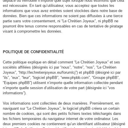
déplace ou verrouille n’importe quel sujet lorsque nous estimons que cela
est nécessaire. En tant qu’utilisateur, vous acceptez que toutes les
informations que vous avez entrées soient stockées dans notre base de
données. Bien que ces informations ne soient pas diffusées à une tierce
partie sans votre consentement, ni “Le Chrétien Joyeux”, ni phpBB ne
pourront être tenus comme responsables en cas de tentative de piratage
visant à compromettre les données.
POLITIQUE DE CONFIDENTIALITÉ
Cette politique explique en détail comment “Le Chrétien Joyeux” et ses
sociétés affiliées (désignés ici par “nous”, “notre”, “nos”, “Le Chrétien
Joyeux”, “http://lechretienjoyeux.eu/forumlcj”) et phpBB (désigné ici par
“ils”, “eux”, “leur”, “logiciel phpBB”, “www.phpbb.com”, “Groupe phpBB”,
“Equipes phpBB”) utilisent n’importe quelle information collectée pendant
n’importe quelle session d’utilisation de votre part (désignée ici “vos
informations”).
Vos informations sont collectées de deux manières. Premièrement, en
naviguant sur “Le Chrétien Joyeux”, le logiciel phpBB créera un certain
nombre de cookies, qui sont des petits fichiers textes téléchargés dans
les fichiers temporaires du navigateur internet de votre ordinateur. Les
deux premiers cookies ne contiennent qu’un identifiant utilisateur (désigné