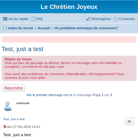
Le Chrétien Joyeux
Accès rapide
FAQ
M’enregistrer
Connexion
Index du forum
Accueil
Un problème technique de connexion?
Test, just a test
Règles du forum
Vous qui êtes de passage ou désirez laisser un message sans être identifié ou
enregistré, cet endroit est fait pour vous.
Vous avez des problèmes de connexion, d'identification, d'enregistrement? Nous
sommes là pour vous aider.
Répondre
Voir le premier message non lu
•1 message •Page
1
sur
1
calvinzw4
Test, just a test
Citati
Ven 27 Fév 2015 13:47
M
e
Test, just a test
s