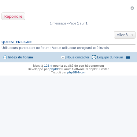
s
a
g
e
Répondre
n
o
1 message •Page
1
sur
1
n
l
u
Aller à
QUI EST EN LIGNE
Utilisateurs parcourant ce forum : Aucun utilisateur enregistré et 2 invités
Index du forum
Nous contacter
L’équipe du forum
Merci à
123.fr
pour la qualité de son hébergement
Développé par
phpBB
® Forum Software © phpBB Limited
Traduit par
phpBB-fr.com