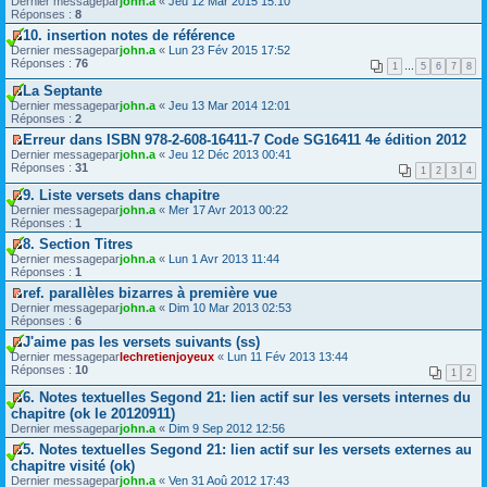
Dernier messagepar
john.a
«
Jeu 12 Mar 2015 15:10
m
m
e
o
Réponses :
8
i
e
p
i
e
s
r
10. insertion notes de référence
r
r
s
e
V
Dernier messagepar
l
john.a
«
Lun 23 Fév 2015 17:52
m
a
m
o
Réponses :
e
76
1
…
5
6
7
8
e
g
i
i
p
s
e
e
r
r
La Septante
s
n
r
l
e
V
Dernier messagepar
john.a
«
Jeu 13 Mar 2014 12:01
a
o
m
e
m
o
Réponses :
2
g
n
e
p
i
i
e
l
s
r
Erreur dans ISBN 978-2-608-16411-7 Code SG16411 4e édition 2012
e
r
n
u
s
e
V
Dernier messagepar
r
l
john.a
«
Jeu 12 Déc 2013 00:41
o
a
m
o
Réponses :
m
e
31
1
2
3
4
n
g
i
i
e
p
l
e
e
r
s
r
9. Liste versets dans chapitre
u
n
r
l
s
e
V
Dernier messagepar
john.a
«
Mer 17 Avr 2013 00:22
o
m
e
a
m
o
Réponses :
1
n
e
p
g
i
i
l
s
r
8. Section Titres
e
e
r
u
s
e
V
Dernier messagepar
n
r
l
john.a
«
Lun 1 Avr 2013 11:44
a
m
o
Réponses :
o
m
e
1
g
i
i
n
e
p
ref. parallèles bizarres à première vue
e
e
r
l
s
r
V
Dernier messagepar
n
r
l
john.a
«
Dim 10 Mar 2013 02:53
u
s
e
o
Réponses :
o
m
e
6
a
m
i
n
e
p
g
i
J'aime pas les versets suivants (ss)
r
l
s
r
e
e
V
Dernier messagepar
l
lechretienjoyeux
«
Lun 11 Fév 2013 13:44
u
s
e
n
r
o
Réponses :
e
10
a
m
1
2
o
m
i
p
g
i
n
e
r
r
6. Notes textuelles Segond 21: lien actif sur les versets internes du
e
e
l
s
l
e
V
chapitre (ok le 20120911)
n
r
u
s
e
m
o
o
m
Dernier messagepar
a
john.a
«
Dim 9 Sep 2012 12:56
p
i
i
n
e
g
r
e
r
5. Notes textuelles Segond 21: lien actif sur les versets externes au
l
s
e
e
r
l
V
chapitre visité (ok)
u
s
n
m
m
e
o
a
Dernier messagepar
o
john.a
«
Ven 31 Aoû 2012 17:43
i