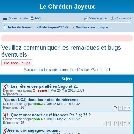
Le Chrétien Joyeux
Accès rapide
FAQ
M’enregistrer
Connexion
Index du forum
la Bible Segond21 © 2007 Société Biblique de Genève
Veuillez communiquer les remarques et bugs éventuels
Veuillez communiquer les remarques et bugs
éventuels
Nouveau sujet
Marquer tous les sujets comme lus
•19 sujets •Page
1
sur
1
Sujets
7. Les références parallèles Segond 21
V
Dernier messagepar
Onésime
«
Mer 25 Mar 2015 11:03
o
Réponses :
2
i
[ajout LCJ] dans les notes de référence
r
V
Dernier messagepar
l
john.a
«
Ven 13 Mar 2015 14:32
o
Réponses :
e
26
1
2
3
i
p
r
r
1. Questions: notes de références Ps 3.4; 35.2
l
e
V
Dernier messagepar
john.a
«
Jeu 12 Mar 2015 16:52
e
m
o
Réponses :
75
1
…
5
6
7
8
p
i
i
r
e
r
Divers: un-langage-choquant
e
r
l
V