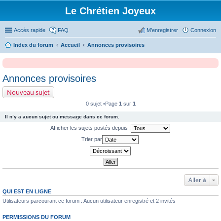
Le Chrétien Joyeux
Accès rapide
FAQ
M’enregistrer
Connexion
Index du forum
Accueil
Annonces provisoires
Annonces provisoires
Nouveau sujet
0 sujet •Page
1
sur
1
Il n’y a aucun sujet ou message dans ce forum.
Afficher les sujets postés depuis :
Trier par
Aller à
QUI EST EN LIGNE
Utilisateurs parcourant ce forum : Aucun utilisateur enregistré et 2 invités
PERMISSIONS DU FORUM