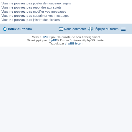
Vous
ne pouvez pas
poster de nouveaux sujets
Vous
ne pouvez pas
répondre aux sujets
Vous
ne pouvez pas
modifier vos messages
Vous
ne pouvez pas
supprimer vos messages
Vous
ne pouvez pas
joindre des fichiers
Index du forum
Nous contacter
L’équipe du forum
Merci à
123.fr
pour la qualité de son hébergement
Développé par
phpBB
® Forum Software © phpBB Limited
Traduit par
phpBB-fr.com