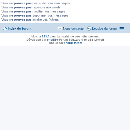
Vous
ne pouvez pas
poster de nouveaux sujets
Vous
ne pouvez pas
répondre aux sujets
Vous
ne pouvez pas
modifier vos messages
Vous
ne pouvez pas
supprimer vos messages
Vous
ne pouvez pas
joindre des fichiers
Index du forum
Nous contacter
L’équipe du forum
Merci à
123.fr
pour la qualité de son hébergement
Développé par
phpBB
® Forum Software © phpBB Limited
Traduit par
phpBB-fr.com