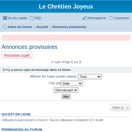
Le Chrétien Joyeux
Accès rapide
FAQ
M’enregistrer
Connexion
Index du forum
Accueil
Annonces provisoires
Annonces provisoires
Nouveau sujet
0 sujet •Page
1
sur
1
Il n’y a aucun sujet ou message dans ce forum.
Afficher les sujets postés depuis :
Trier par
Aller à
QUI EST EN LIGNE
Utilisateurs parcourant ce forum : Aucun utilisateur enregistré et 1 invité
PERMISSIONS DU FORUM