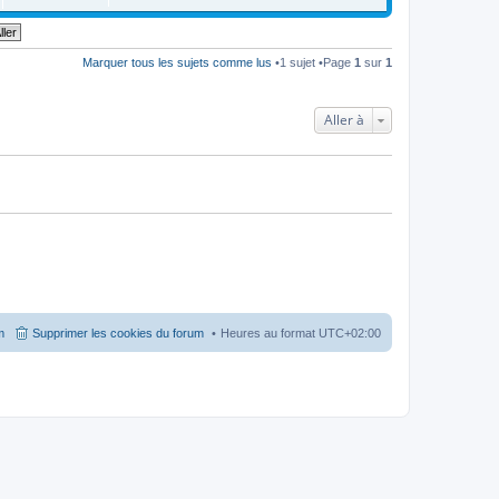
o
i
r
l
e
Marquer tous les sujets comme lus
•1 sujet •Page
1
sur
1
d
e
r
n
Aller à
i
e
r
m
e
s
s
a
g
e
m
Supprimer les cookies du forum
Heures au format
UTC+02:00