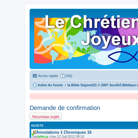
Accès rapide
FAQ
Index du forum
la Bible Segond21 © 2007 Société Biblique
Demande de confirmation
Nouveau sujet
SUJETS
Annotations 1 Chroniques 16
V
par
john.a
»Jeu 12 Juil 2012 09:10