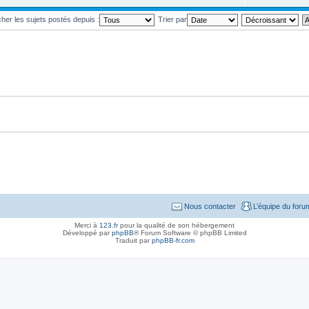
cher les sujets postés depuis :
Trier par
Nous contacter
L’équipe du foru
Merci à
123.fr
pour la qualité de son hébergement
Développé par
phpBB
® Forum Software © phpBB Limited
Traduit par
phpBB-fr.com