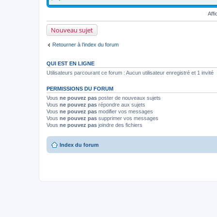
o
i
Affi
r
l
e
Nouveau sujet
p
r
e
Retourner à l’index du forum
m
i
e
QUI EST EN LIGNE
r
m
Utilisateurs parcourant ce forum : Aucun utilisateur enregistré et 1 invité
e
s
PERMISSIONS DU FORUM
s
a
Vous
ne pouvez pas
poster de nouveaux sujets
g
Vous
ne pouvez pas
répondre aux sujets
e
Vous
ne pouvez pas
modifier vos messages
n
Vous
ne pouvez pas
supprimer vos messages
o
n
Vous
ne pouvez pas
joindre des fichiers
l
u
Index du forum