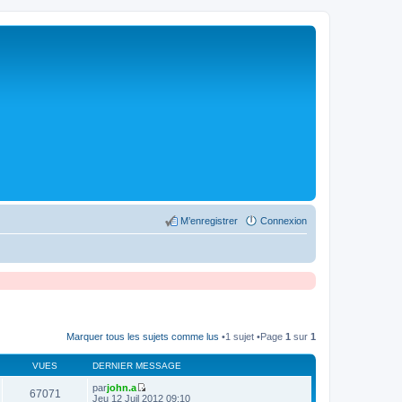
M’enregistrer
Connexion
Marquer tous les sujets comme lus
•1 sujet •Page
1
sur
1
VUES
DERNIER MESSAGE
par
john.a
67071
V
Jeu 12 Juil 2012 09:10