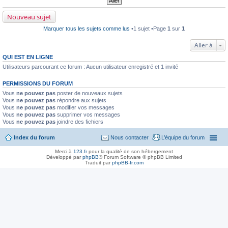
m
i
Nouveau sujet
e
r
Marquer tous les sujets comme lus
•1 sujet •Page
1
sur
1
m
e
s
Aller à
s
a
QUI EST EN LIGNE
g
e
Utilisateurs parcourant ce forum : Aucun utilisateur enregistré et 1 invité
n
o
PERMISSIONS DU FORUM
n
l
Vous
ne pouvez pas
poster de nouveaux sujets
u
Vous
ne pouvez pas
répondre aux sujets
Vous
ne pouvez pas
modifier vos messages
Vous
ne pouvez pas
supprimer vos messages
Vous
ne pouvez pas
joindre des fichiers
Index du forum
Nous contacter
L’équipe du forum
Merci à
123.fr
pour la qualité de son hébergement
Développé par
phpBB
® Forum Software © phpBB Limited
Traduit par
phpBB-fr.com