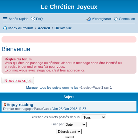
Le Chrétien Joyeux
Accès rapide
FAQ
M’enregistrer
Connexion
Index du forum
Accueil
Bienvenue
Bienvenue
Règles du forum
Vous qui êtes de passage ou désirez laisser un message sans être identifié ou
enregistré, cet endroit est fait pour vous.
Exprimez-vous avec élégance, c'est très apprécié ici.
Nouveau sujet
Marquer tous les sujets comme lus
•1 sujet •Page
1
sur
1
Sujets
Enjoy reading
V
Dernier messagepar
PaulaGan
«
Ven 25 Oct 2013 11:37
o
i
Afficher les sujets postés depuis :
r
l
Trier par
e
p
r
e