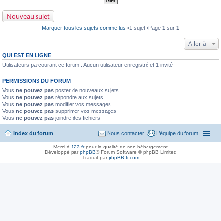
m
i
Nouveau sujet
e
r
Marquer tous les sujets comme lus
•1 sujet •Page
1
sur
1
m
e
s
Aller à
s
a
QUI EST EN LIGNE
g
e
Utilisateurs parcourant ce forum : Aucun utilisateur enregistré et 1 invité
n
o
PERMISSIONS DU FORUM
n
l
Vous
ne pouvez pas
poster de nouveaux sujets
u
Vous
ne pouvez pas
répondre aux sujets
Vous
ne pouvez pas
modifier vos messages
Vous
ne pouvez pas
supprimer vos messages
Vous
ne pouvez pas
joindre des fichiers
Index du forum
Nous contacter
L’équipe du forum
Merci à
123.fr
pour la qualité de son hébergement
Développé par
phpBB
® Forum Software © phpBB Limited
Traduit par
phpBB-fr.com