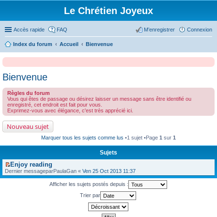
Le Chrétien Joyeux
Accès rapide
FAQ
M’enregistrer
Connexion
Index du forum
Accueil
Bienvenue
Bienvenue
Règles du forum
Vous qui êtes de passage ou désirez laisser un message sans être identifié ou
enregistré, cet endroit est fait pour vous.
Exprimez-vous avec élégance, c'est très apprécié ici.
Nouveau sujet
Marquer tous les sujets comme lus
•1 sujet •Page
1
sur
1
Sujets
Enjoy reading
V
Dernier messagepar
PaulaGan
«
Ven 25 Oct 2013 11:37
o
i
Afficher les sujets postés depuis :
r
l
Trier par
e
p
r
e