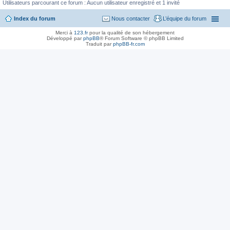
Utilisateurs parcourant ce forum : Aucun utilisateur enregistré et 1 invité
Index du forum
Nous contacter
L’équipe du forum
Merci à
123.fr
pour la qualité de son hébergement
Développé par
phpBB
® Forum Software © phpBB Limited
Traduit par
phpBB-fr.com