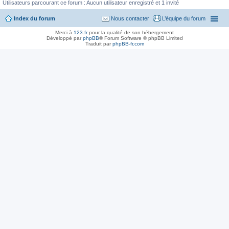
Utilisateurs parcourant ce forum : Aucun utilisateur enregistré et 1 invité
Index du forum
Nous contacter
L’équipe du forum
Merci à
123.fr
pour la qualité de son hébergement
Développé par
phpBB
® Forum Software © phpBB Limited
Traduit par
phpBB-fr.com